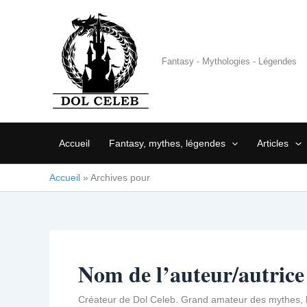
Aller
au
contenu
Fantasy - Mythologies - Légendes
Accueil
Fantasy, mythes, légendes
Articles
Accueil
»
Archives pour
Nom de l’auteur/autrice
Créateur de Dol Celeb. Grand amateur des mythes, 