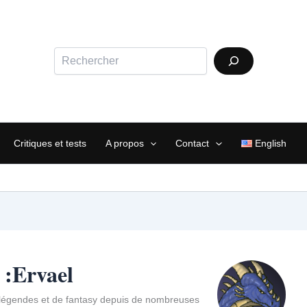
Rechercher
Critiques et tests
A propos
Contact
English
 :Ervael
légendes et de fantasy depuis de nombreuses