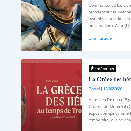
Comme toutes les civil
reposant sur la mythol
mythologiques dans la 
en la matière. Altar (l’)
Les
Lire l’article »
références
mythologiques
dans
Prince
Événéments
of
La Grèce des hér
Persia
Ervael
|
18/06/2026
Après les Reines d’Égyp
Callière de Montréal 
exposition qui comme l
temporaire, elle se dé