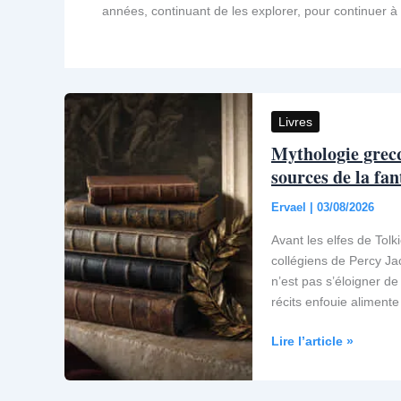
années, continuant de les explorer, pour continuer à 
Livres
Mythologie grecq
sources de la fan
Ervael
|
03/08/2026
Avant les elfes de Tol
collégiens de Percy Jac
n’est pas s’éloigner de
récits enfouie aliment
Mythologie
Lire l’article »
grecque
livre