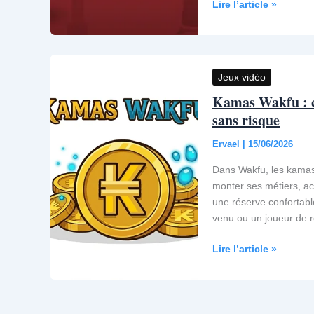
La
Lire l’article »
Grèce
des
héros,
Au
Jeux vidéo
temps
Kamas Wakfu : co
de
sans risque
Troie
à
Ervael
|
15/06/2026
Montréal
Dans Wakfu, les kamas s
monter ses métiers, ac
une réserve confortabl
venu ou un joueur de r
Kamas
Lire l’article »
Wakfu
:
comment
en