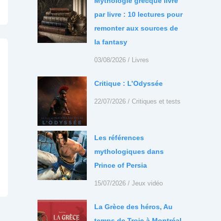
Mythologie grecque livre
par livre : 10 lectures pour
remonter aux sources de
la fantasy
03/08/2026
/
Livres
Critique : L’Odyssée
22/07/2026
/
Critiques et tests
Les références
mythologiques dans
Prince of Persia
15/07/2026
/
Jeux vidéo
La Grèce des héros, Au
temps de Troie à Montréal