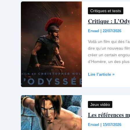
par
livre
Critiques et tests
:
Critique : L’Ody
10
lectures
Ervael
|
22/07/2026
pour
remonter
Voilà un film qui dès l’
aux
dire qu’un nouveau fi
sources
créer un certain engou
de
d’Homère, un des plus 
la
fantasy
Critique
Lire l’article »
:
L’Odyssée
Jeux vidéo
Les références m
Ervael
|
15/07/2026