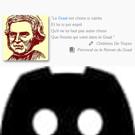
"Le
Graal
est chose si sainte
Et lui si pur esprit
Qu'il ne lui faut pas autre chose
Que l'hostie qui vient dans le Graal."
Chrétiens De Troyes
Perceval ou le Roman du Graal