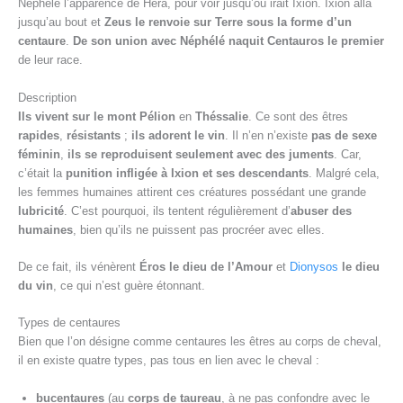
Néphélé l’apparence de Héra, pour voir jusqu’où irait Ixion. Ixion alla
jusqu’au bout et
Zeus le renvoie sur Terre sous la forme d’un
centaure
.
De son union avec Néphélé naquit Centauros le premier
de leur race.
Description
Ils vivent sur le mont Pélion
en
Théssalie
. Ce sont des êtres
rapides
,
résistants
;
ils adorent le vin
. Il n’en n’existe
pas de sexe
féminin
,
ils se reproduisent seulement avec des juments
. Car,
c’était la
punition infligée à Ixion et ses descendants
. Malgré cela,
les femmes humaines attirent ces créatures possédant une grande
lubricité
. C’est pourquoi, ils tentent régulièrement d’
abuser des
humaines
, bien qu’ils ne puissent pas procréer avec elles.
De ce fait, ils vénèrent
Éros le dieu de l’Amour
et
Dionysos
le dieu
du vin
, ce qui n’est guère étonnant.
Types de centaures
Bien que l’on désigne comme centaures les êtres au corps de cheval,
il en existe quatre types, pas tous en lien avec le cheval :
bucentaures
(au
corps de taureau
, à ne pas confondre avec le