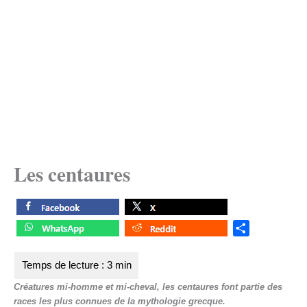
Les centaures
S
h
a
r
Créatures mi-homme et mi-cheval, les centaures font partie des
e
races les plus connues de la mythologie grecque.