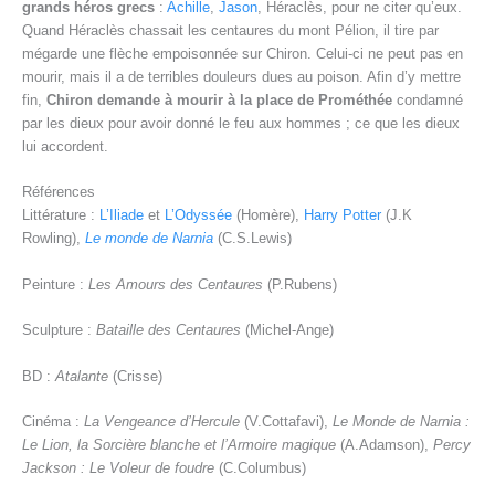
grands héros grecs
:
Achille
,
Jason
, Héraclès, pour ne citer qu’eux.
Quand Héraclès chassait les centaures du mont Pélion, il tire par
mégarde une flèche empoisonnée sur Chiron. Celui-ci ne peut pas en
mourir, mais il a de terribles douleurs dues au poison. Afin d’y mettre
fin,
Chiron demande à mourir à la place de Prométhée
condamné
par les dieux pour avoir donné le feu aux hommes ; ce que les dieux
lui accordent.
Références
Littérature :
L’Iliade
et
L’Odyssée
(Homère),
Harry Potter
(J.K
Rowling),
Le monde de Narnia
(C.S.Lewis)
Peinture :
Les Amours des Centaures
(P.Rubens)
Sculpture :
Bataille des Centaures
(Michel-Ange)
BD :
Atalante
(Crisse)
Cinéma :
La Vengeance d’Hercule
(V.Cottafavi),
Le Monde de Narnia :
Le Lion, la Sorcière blanche et l’Armoire magique
(A.Adamson),
Percy
Jackson : Le Voleur de foudre
(C.Columbus)