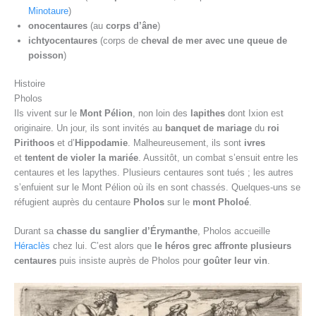
Minotaure
)
onocentaures
(au
corps d’âne
)
ichtyocentaures
(corps de
cheval de mer avec une queue de
poisson
)
Histoire
Pholos
Ils vivent sur le
Mont Pélion
, non loin des
lapithes
dont Ixion est
originaire. Un jour, ils sont invités au
banquet de mariage
du
roi
Pirithoos
et d’
Hippodamie
. Malheureusement, ils sont
ivres
et
tentent de violer la mariée
. Aussitôt, un combat s’ensuit entre les
centaures et les lapythes. Plusieurs centaures sont tués ; les autres
s’enfuient sur le Mont Pélion où ils en sont chassés. Quelques-uns se
réfugient auprès du centaure
Pholos
sur le
mont Pholoé
.
Durant sa
chasse du sanglier d’Érymanthe
, Pholos accueille
Héraclès
chez lui. C’est alors que
le héros grec affronte plusieurs
centaures
puis insiste auprès de Pholos pour
goûter leur vin
.