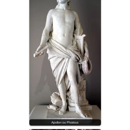
Apollon ou Phœbus