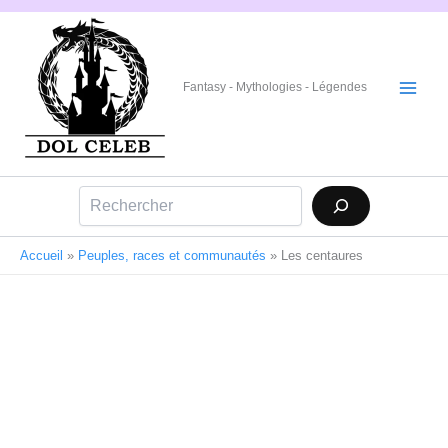
Aller
au
contenu
Fantasy - Mythologies - Légendes
Rechercher
Accueil
»
Peuples, races et communautés
»
Les centaures