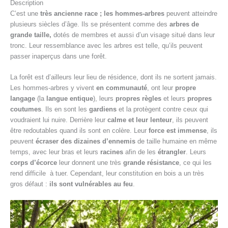
Description
C’est une
très ancienne race ; les hommes-arbres
peuvent atteindre
plusieurs siècles d’âge. Ils se présentent comme des
arbres de
grande taille,
dotés de membres et aussi d’un visage situé dans leur
tronc. Leur ressemblance avec les arbres est telle, qu’ils peuvent
passer inaperçus dans une forêt.
La forêt est d’ailleurs leur lieu de résidence, dont ils ne sortent jamais.
Les hommes-arbres y vivent
en communauté
, ont leur
propre
langage
(la
langue entique
),
leurs
propres règles
et leurs
propres
coutumes
. Ils en sont les
gardiens
et la protègent contre ceux qui
voudraient lui nuire. Derrière leur
calme et leur lenteur
, ils peuvent
être redoutables quand ils sont en colère. Leur
force est immense
, ils
peuvent
écraser des dizaines d’ennemis
de taille humaine en même
temps, avec leur bras et leurs
racines
afin de les
étrangler
. Leurs
corps d’écorce
leur donnent une très
grande résistance
, ce qui les
rend difficile à tuer. Cependant, leur constitution en bois a un très
gros défaut :
ils sont vulnérables au feu
.