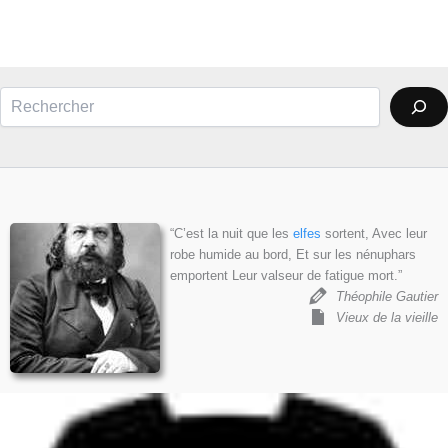
Rechercher
“C’est la nuit que les
elfes
sortent, Avec leur
robe humide au bord, Et sur les nénuphars
emportent Leur valseur de fatigue mort.”
Théophile Gautier
Vieux de la vieille