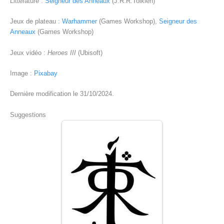
Littérature :
Seigneur des Anneaux
(J.R.R.Tolkien)
Jeux de plateau :
Warhammer
(Games Workshop),
Seigneur des
Anneaux
(Games Workshop)
Jeux vidéo :
Heroes III
(Ubisoft)
Image :
Pixabay
Dernière modification le 31/10/2024.
Suggestions