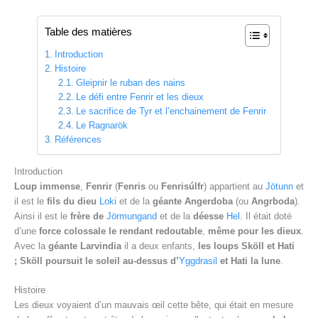
Table des matières
Introduction
Histoire
Gleipnir le ruban des nains
Le défi entre Fenrir et les dieux
Le sacrifice de Tyr et l’enchainement de Fenrir
Le Ragnarök
Références
Introduction
Loup immense
,
Fenrir
(
Fenris
ou
Fenrisúlfr
) appartient au
Jötunn
et
il est le
fils du dieu
Loki
et de la
géante Angerdoba
(ou
Angrboda
).
Ainsi il est le
frère de
Jörmungand
et de la
déesse
Hel
. Il était doté
d’une
force colossale le rendant redoutable
,
même pour les dieux
.
Avec la
géante Larvindia
il a deux enfants,
les loups Sköll et Hati
;
Sköll poursuit le soleil au-dessus d’
Yggdrasil
et Hati la lune
.
Histoire
Les dieux voyaient d’un mauvais œil cette bête, qui était en mesure