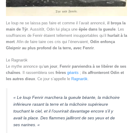
Le loup ne se laissa pas faire et comme il l’avait annoncé,
il broya la
main de Týr
. Aussitôt, Odin lui plaça une
épée dans la gueule
. Les
souffrances de Fenrir étaient tellement insupportables qu’il
hurlait à la
mort
. Afin de faire taire ces cris qui l’énervaient,
Odin enfonça
Gleipnir au plus profond de la terre, avec Fenrir
.
Le Ragnarök
Le mythe annonce qu’
un jour
,
Fenrir parviendra à se libérer de ses
chaînes
. Il rassemblera ses
frères
géants
;
ils affronteront Odin et
les autres dieux
. Ce jour s’appelle le
Ragnarök
.
« Le loup Fenrir marchera la gueule béante, la mâchoire
inférieure rasant la terre et la mâchoire supérieure
touchant le ciel, et il l’ouvrirait davantage encore s’il y
avait la place. Des flammes jailliront de ses yeux et de
ses narines. «