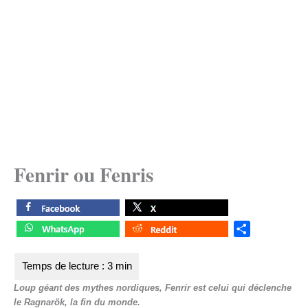
Fenrir ou Fenris
S
h
a
r
Loup géant des mythes nordiques, Fenrir est celui qui déclenche
e
le Ragnarök, la fin du monde.