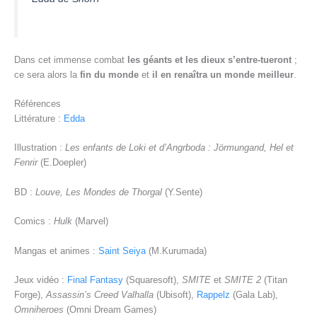
Dans cet immense combat
les géants et les dieux s’entre-tueront
;
ce sera alors la
fin du monde
et
il en renaîtra un monde meilleur
.
Références
Littérature :
Edda
Illustration :
Les enfants de Loki et d’Angrboda : Jörmungand, Hel et
Fenrir
(E.Doepler)
BD :
Louve, Les Mondes de Thorgal
(Y.Sente)
Comics :
Hulk
(Marvel)
Mangas et animes :
Saint Seiya
(M.Kurumada)
Jeux vidéo :
Final Fantasy
(Squaresoft),
SMITE
et
SMITE 2
(Titan
Forge),
Assassin’s Creed Valhalla
(Ubisoft),
Rappelz
(Gala Lab),
Omniheroes
(Omni Dream Games)