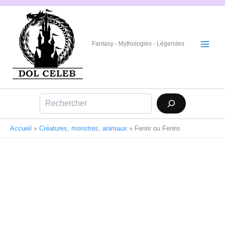
Aller
au
contenu
Fantasy - Mythologies - Légendes
Rechercher
Accueil
»
Créatures, monstres, animaux
»
Fenrir ou Fenris