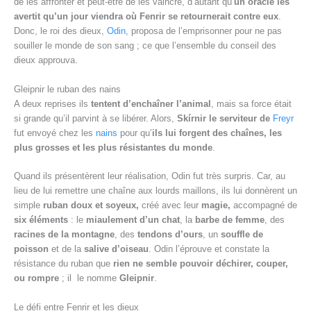
de les affronter et peut-être de les vaincre, d’autant qu’
un oracle les
avertit qu’un jour viendra où Fenrir se retournerait contre eux
.
Donc, le roi des dieux,
Odin
, proposa de l’emprisonner pour ne pas
souiller le monde de son sang ; ce que l’ensemble du conseil des
dieux approuva.
Gleipnir le ruban des nains
A deux reprises ils
tentent d’enchaîner l’animal
, mais sa force était
si grande qu’il parvint à se libérer. Alors,
Skírnir le serviteur de
Freyr
fut envoyé chez les
nains
pour qu’
ils lui forgent des chaînes, les
plus grosses et les plus résistantes du monde
.
Quand ils présentèrent leur réalisation, Odin fut très surpris. Car, au
lieu de lui remettre une chaîne aux lourds maillons, ils lui donnèrent un
simple
ruban doux et soyeux,
créé avec leur
magie,
accompagné de
six éléments
: le
miaulement d’un chat
, la
barbe de femme
, des
racines de la montagne
, des
tendons d’ours
, un
souffle de
poisson
et de la
salive d’oiseau
. Odin l’éprouve et constate la
résistance du ruban que
rien ne semble pouvoir déchirer, couper,
ou rompre
; il le nomme
Gleipnir
.
Le défi entre Fenrir et les dieux