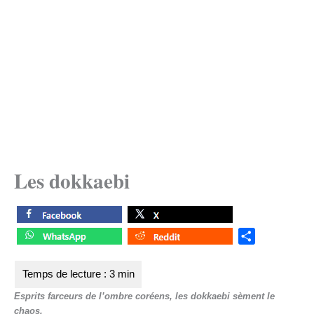
Les dokkaebi
S
h
a
r
Esprits farceurs de l’ombre coréens, les dokkaebi sèment le
e
chaos.