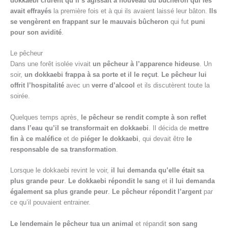
dokkaebi crurent qu’il s’agissait à nouveau du bûcheron qui les
avait effrayés
la première fois et à qui ils avaient laissé leur bâton.
Ils
se vengèrent en frappant sur le mauvais bûcheron
qui fut
puni
pour son avidité
.
Le pêcheur
Dans une forêt isolée vivait
un pêcheur à l’apparence hideuse
. Un
soir,
un dokkaebi frappa à sa porte et il le reçut
.
Le pêcheur lui
offrit l’hospitalité
avec un
verre d’alcool
et ils discutèrent toute la
soirée.
Quelques temps après,
le pêcheur se rendit compte à son reflet
dans l’eau qu’il se transformait en dokkaebi
. Il décida de
mettre
fin à ce maléfice
et de
piéger le dokkaebi
, qui devait être
le
responsable de sa transformation
.
Lorsque le dokkaebi revint le voir,
il lui demanda qu’elle était sa
plus grande peur
.
Le dokkaebi répondit le sang
et
il lui demanda
également sa plus grande peur
.
Le pêcheur répondit l’argent
par
ce qu’il pouvaient entrainer.
Le lendemain le pêcheur tua un animal
et répandit
son sang