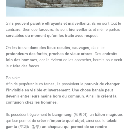
S’
ils peuvent paraitre effrayants et malveillants
, ils en sont tout le
contraire. Bien que
farceurs
, ils sont
bienveillants
et même parfois
serviables du moment qu’on les traite avec respect
.
On les trouve
dans des lieux reculés
,
sauvages
, dans les
profondeurs des forêts
,
proches de vieux arbres
. Des
endroits
loin des hommes
, car ils évitent de les approcher, hormis pour venir
leur faire des farces.
Pouvoirs
Afin de perpétrer leurs farces, ils possèdent le
pouvoir de changer
l’invisible en visible et inversement
.
Une chose banale peut
devenir entre leurs mains hors du commun
. Ainsi
ils créent la
confusion chez les hommes
.
Ils possèdent également le
bangmangi
(방망이), un
bâton magique
,
qui leur permet de
créer n’importe quel objet
, ainsi que le
tokebi
gamtu
(도깨비 감투)
un chapeau qui permet de se rendre