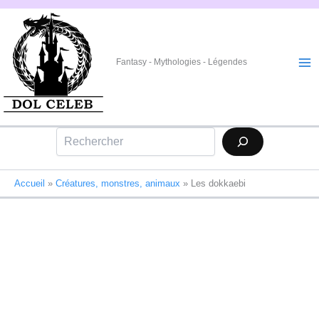
Aller
au
contenu
Fantasy - Mythologies - Légendes
Rechercher
Accueil
»
Créatures, monstres, animaux
»
Les dokkaebi