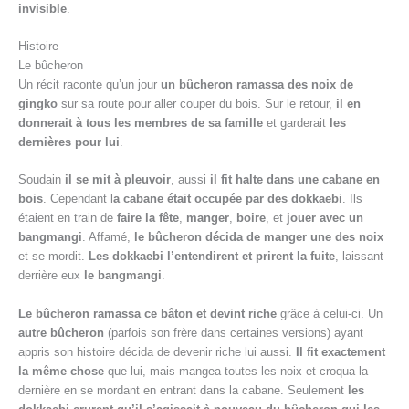
invisible
.
Histoire
Le bûcheron
Un récit raconte qu’un jour
un bûcheron ramassa des noix de
gingko
sur sa route pour aller couper du bois. Sur le retour,
il en
donnerait à tous les membres de sa famille
et garderait
les
dernières pour lui
.
Soudain
il se mit à pleuvoir
, aussi
il fit halte dans une cabane en
bois
. Cependant l
a cabane était occupée par des dokkaebi
. Ils
étaient en train de
faire la fête
,
manger
,
boire
, et
jouer avec un
bangmangi
. Affamé,
le bûcheron décida de manger une des noix
et se mordit.
Les dokkaebi l’entendirent et prirent la fuite
, laissant
derrière eux
le bangmangi
.
Le bûcheron ramassa ce bâton et devint riche
grâce à celui-ci. Un
autre bûcheron
(parfois son frère dans certaines versions) ayant
appris son histoire décida de devenir riche lui aussi.
Il fit exactement
la même chose
que lui, mais mangea toutes les noix et croqua la
dernière en se mordant en entrant dans la cabane. Seulement
les