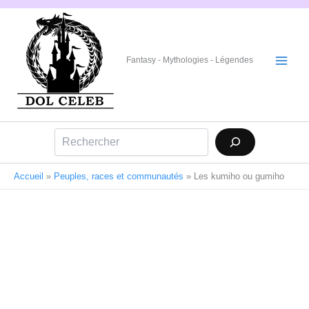
Aller
au
contenu
Fantasy - Mythologies - Légendes
Rechercher
Accueil
»
Peuples, races et communautés
»
Les kumiho ou gumiho