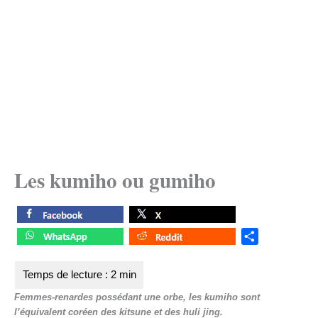
Les kumiho ou gumiho
S
h
a
r
Femmes-renardes possédant une orbe, les kumiho sont
e
l’équivalent coréen des kitsune et des huli jing.