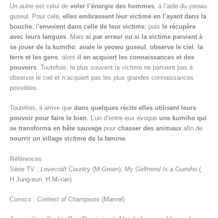
Un autre est celui de
voler l’énergie des hommes
, à l’aide du yeowu
guseul. Pour cela,
elles embrassent leur victime en l’ayant dans la
bouche
, l
’envoient dans celle de leur victime
, puis
le récupère
avec leurs langues
. Mais
si par erreur ou si la victime parvient à
se jouer de la kumiho
,
avale le yeowu guseul
,
observe le ciel
,
la
terre et les gens
, alors
il en acquiert les connaissances et des
pouvoirs
. Toutefois, le plus souvent la victime ne parvient pas à
observer le ciel et n’acquiert pas les plus grandes connaissances
possibles.
Toutefois, il arrive que
dans quelques récits elles utilisent leurs
pouvoir pour faire le bien
. L’un d’entre eux évoque
une kumiho qui
se transforma en bête sauvage
pour
chasser des animaux
afin de
nourrir un village victime de la famine
.
Références
Série TV :
Lovecraft Country
(M.Green),
My Girlfriend Is a Gumiho
(
H.Jung-eun, H.Mi-ran)
Comics :
Contest of Champions
(Marvel)