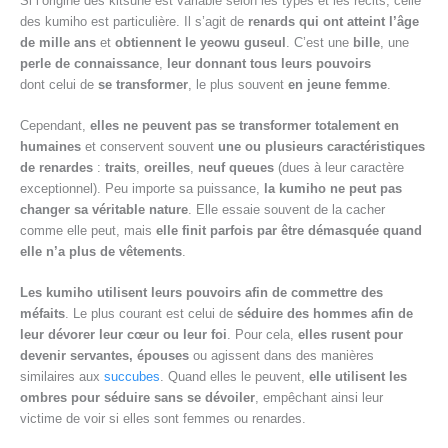
Si l’origine des kitsune est variable selon les types et les récits, celle
des kumiho est particulière. Il s’agit de
renards qui ont atteint l’âge
de mille ans
et
obtiennent le yeowu guseul
. C’est une
bille
, une
perle de connaissance
,
leur donnant tous leurs pouvoirs
dont celui de
se transformer
, le plus souvent
en jeune femme
.
Cependant,
elles ne peuvent pas se transformer totalement en
humaines
et conservent souvent
une ou plusieurs caractéristiques
de renardes
:
traits
,
oreilles
,
neuf queues
(dues à leur caractère
exceptionnel). Peu importe sa puissance,
la kumiho ne peut pas
changer sa véritable nature
. Elle essaie souvent de la cacher
comme elle peut, mais
elle finit parfois par être démasquée quand
elle n’a plus de vêtements
.
Les kumiho utilisent leurs pouvoirs afin de commettre des
méfaits
. Le plus courant est celui de
séduire des hommes afin de
leur dévorer leur cœur ou leur foi
. Pour cela,
elles rusent pour
devenir servantes, épouses
ou agissent dans des manières
similaires aux
succubes
. Quand elles le peuvent,
elle utilisent les
ombres pour séduire sans se dévoiler
, empêchant ainsi leur
victime de voir si elles sont femmes ou renardes.