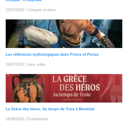
22/07/2026
/
Critiques et tests
Les références mythologiques dans Prince of Persia
15/07/2026
/
Jeux vidéo
La Grèce des héros, Au temps de Troie à Montréal
18/06/2026
/
Événéments