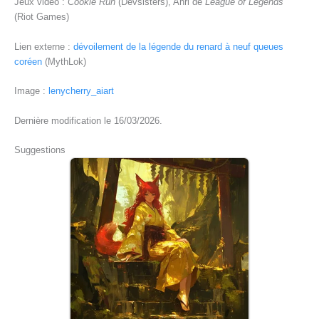
Jeux vidéo :
Cookie Run
(Devsisters), Ahri de
League of Legends
(Riot Games)
Lien externe :
dévoilement de la légende du renard à neuf queues
coréen
(MythLok)
Image :
lenycherry_aiart
Dernière modification le 16/03/2026.
Suggestions