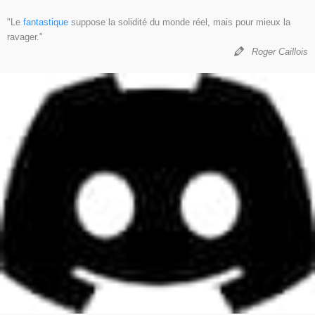
"Le
fantastique
suppose la solidité du monde réel, mais pour mieux la
ravager."
Roger Caillois