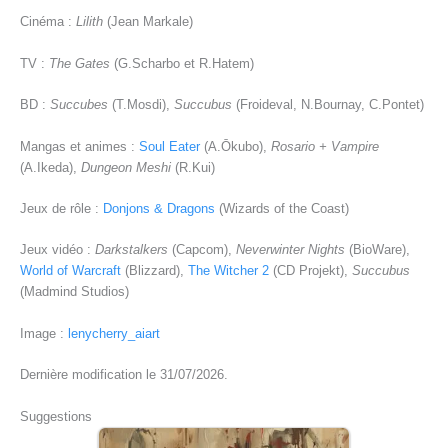
Cinéma :
Lilith
(Jean Markale)
TV :
The Gates
(G.Scharbo et R.Hatem)
BD :
Succubes
(T.Mosdi),
Succubus
(Froideval, N.Bournay, C.Pontet)
Mangas et animes :
Soul Eater
(A.Ōkubo),
Rosario + Vampire
(A.Ikeda),
Dungeon Meshi
(R.Kui)
Jeux de rôle :
Donjons & Dragons
(Wizards of the Coast)
Jeux vidéo :
Darkstalkers
(Capcom),
Neverwinter Nights
(BioWare),
World of Warcraft
(Blizzard),
The Witcher 2
(CD Projekt),
Succubus
(Madmind Studios)
Image :
lenycherry_aiart
Dernière modification le 31/07/2026.
Suggestions