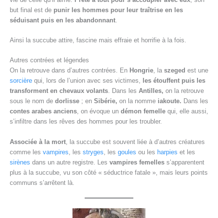
but final est de
punir les hommes pour leur traîtrise en les
séduisant puis en les abandonnant
.
Ainsi la succube attire, fascine mais effraie et horrifie à la fois.
Autres contrées et légendes
On la retrouve dans d’autres contrées. En
Hongrie
, la
szeged
est une
sorcière
qui, lors de l’union avec ses victimes,
les étouffent puis les
transforment en chevaux volants
. Dans les
Antilles,
on la retrouve
sous le nom de
dorlisse
; en
Sibérie,
on la nomme
iakoute.
Dans les
contes arabes anciens
, on évoque un
démon femelle
qui, elle aussi,
s’infiltre dans les rêves des hommes pour les troubler.
Associée à la mort
, la succube est souvent liée à d’autres créatures
comme les
vampires
, les
stryges
, les
goules
ou les
harpies
et les
sirènes
dans un autre registre. Les
vampires femelles
s’apparentent
plus à la succube, vu son côté « séductrice fatale », mais leurs points
communs s’arrêtent là.