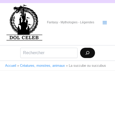
Aller
au
contenu
Fantasy - Mythologies - Légendes
Rechercher
Accueil
»
Créatures, monstres, animaux
»
La succube ou succubus