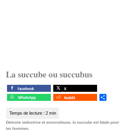
La succube ou succubus
S
h
a
r
Démone séductrice et ensorceleuse, la succube est fatale pour
e
les hommes.