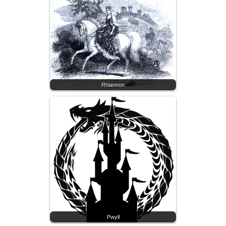
Rhiannon
Pwyll