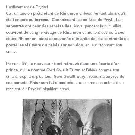
L’enlèvement de Pryderi
Car, un
ancien prétendant de Rhiannon enleva l’enfant alors qu’il
était encore au berceau
.
Connaissant les colères de Pwyll
,
les
servantes ont peur des représailles.
Alors, pendant la nuit, elles
couvrent de sang le
visage de Rhiannon
et mettent des
os à ses
côtés
.
Rhiannon
,
ainsi condamnée d’infanticide
, est
contrainte de
porter les visiteurs du palais sur son dos
, en leur racontant son
crime.
De son côté,
le nouveau-né est retrouvé dans une écurie d’un
prince
, qui
le nomme Gwri Gwallt Euryn
et l’élève comme son
enfant. Sept ans plus tard,
Gwri Gwallt Euryn retourna auprès de
ses parents
.
Rhiannon fut disculpée
et renomme son enfant à ce
moment-là :
Pryderi
signifiant
souci
.