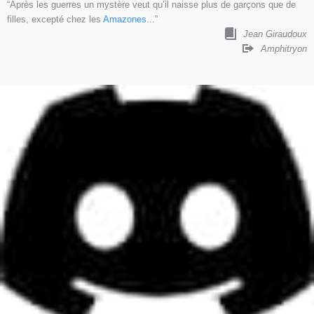
“Après les guerres un mystère veut qu’il naisse plus de garçons que de
filles, excepté chez les
Amazones
...”
Jean Giraudoux
Amphitryon