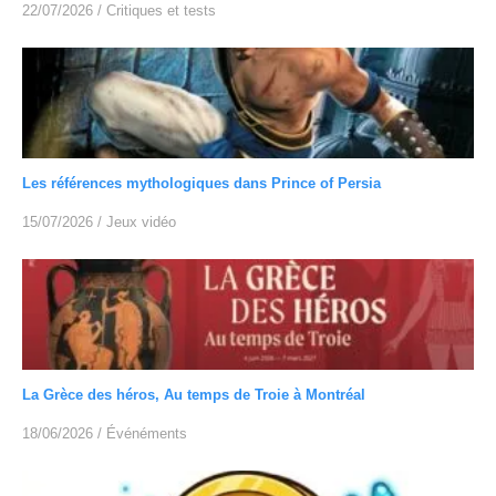
22/07/2026
/
Critiques et tests
Les références mythologiques dans Prince of Persia
15/07/2026
/
Jeux vidéo
La Grèce des héros, Au temps de Troie à Montréal
18/06/2026
/
Événéments