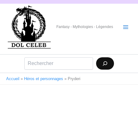
Aller
au
contenu
Fantasy - Mythologies - Légendes
Rechercher
Accueil
»
Héros et personnages
»
Pryderi