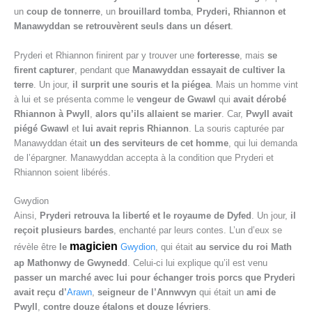
un
coup de tonnerre
, un
brouillard tomba
,
Pryderi, Rhiannon et
Manawyddan se retrouvèrent seuls dans un désert
.
Pryderi et Rhiannon finirent par y trouver une
forteresse
, mais
se
firent capturer
, pendant que
Manawyddan essayait de cultiver la
terre
. Un jour,
il surprit une souris et la piégea
. Mais un homme vint
à lui et se présenta comme le
vengeur de Gwawl
qui
avait dérobé
Rhiannon à Pwyll
,
alors qu’ils allaient se marier
. Car,
Pwyll avait
piégé Gwawl
et
lui avait repris Rhiannon
. La souris capturée par
Manawyddan était
un des serviteurs de cet homme
, qui lui demanda
de l’épargner. Manawyddan accepta à la condition que Pryderi et
Rhiannon soient libérés.
Gwydion
Ainsi,
Pryderi retrouva la liberté et le royaume de Dyfed
. Un jour,
il
reçoit plusieurs bardes
, enchanté par leurs contes. L’un d’eux se
magicien
révèle être
le
Gwydion
, qui était
au service du roi Math
ap Mathonwy de Gwynedd
. Celui-ci lui explique qu’il est venu
passer un marché avec lui pour échanger trois porcs que Pryderi
avait reçu d’
Arawn
,
seigneur de l’Annwvyn
qui était un
ami de
Pwyll
,
contre douze étalons et douze lévriers
.