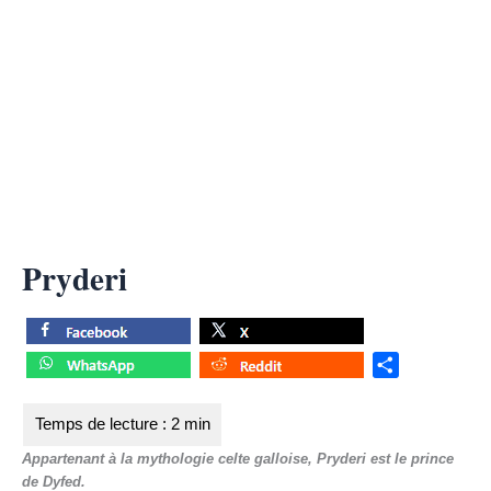
Pryderi
S
h
a
r
Appartenant à la mythologie celte galloise, Pryderi est le prince
e
de Dyfed.