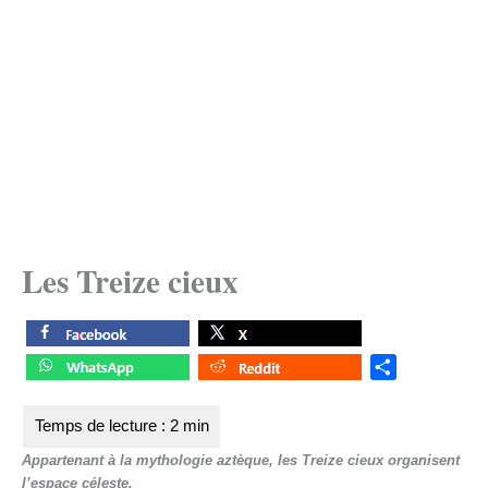
Les Treize cieux
S
h
a
r
Appartenant à la mythologie aztèque, les Treize cieux organisent
e
l’espace céleste.