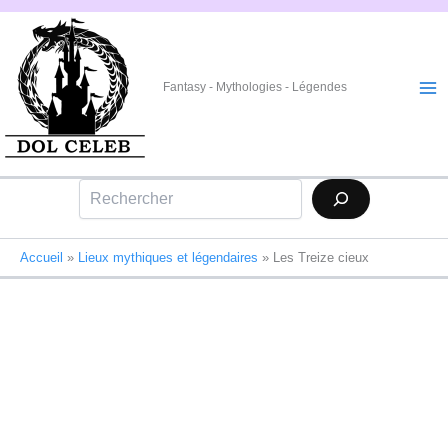
Aller
au
contenu
Fantasy - Mythologies - Légendes
Rechercher
Accueil
»
Lieux mythiques et légendaires
»
Les Treize cieux