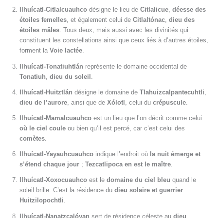
Ilhuícatl-Citlalcuauhco
désigne le lieu de
Citlalicue
,
déesse des
étoiles femelles
, et également celui de
Citlaltónac
,
dieu des
étoiles mâles
. Tous deux, mais aussi avec les divinités qui
constituent les constellations ainsi que ceux liés à d’autres étoiles,
forment la
Voie lactée
.
Ilhuícatl-Tonatiuhtlán
représente le domaine occidental de
Tonatiuh
,
dieu du soleil
.
Ilhuícatl-Huitztlán
désigne le domaine de
Tlahuizcalpantecuhtli
,
dieu de l’aurore
, ainsi que de
Xólotl
, celui du
crépuscule
.
Ilhuícatl-Mamalcuauhco
est un lieu que l’on décrit comme celui
où le ciel coule
ou bien qu’il est percé, car c’est celui des
comètes
.
Ilhuícatl-Yayauhcuauhco
indique l’endroit où
la nuit émerge et
s’étend chaque jour
;
Tezcatlipoca en est le maître
.
Ilhuícatl-Xoxocuauhco
est le
domaine du ciel bleu
quand le
soleil brille. C’est la résidence du
dieu solaire et guerrier
Huitzilopochtli
.
Ilhuícatl-Nanatzcalóyan
sert de résidence céleste au
dieu