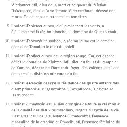
Mictlantecuhtli
,
dieu de la mort
et
seigneur du Mictlan
l’inframonde, ainsi qu’à
sa femme Mictecacíhuatl
,
déesse des
morts
. De cet espace, naissent les
tempêtes
.
Ilhuícatl-Teoiztacuauhco
, d’où proviennent les
vents
, a
été surnommé la
région blanche
, le
domaine de Quetzalcòalt
.
Ilhuícatl-Teocozáuhcuauhco
, la
région jaune
est le domaine
oriental de
Tonatiuh le dieu du soleil
.
Ilhuícatl-Teotlacuauhco
est la
région rouge
. Car, cet espace
définit le
domaine de Xiuhtecuhtli
,
dieu du feu et du temps
et
de
Xantico
,
déesse de l’âtre et du foyer
, des
volcans
, ainsi que
de toutes les
divinités mineures du feu
.
Ilhuícatl-Teteocán
désigne la
résidence des quatre enfants des
dieux primordiaux
: Quetzalcòalt, Tezcatlipoca, Xipétotec et
Huitzilopochtli.
Ilhuícatl-Omeyocán
est le
lieu d’origine de toute la création
et
de la
dualité des dieux primordiaux
, régents du
cycle de la vie
.
Il est aussi celui de la
substance
(
Ometecuhtli
, l’
essence
masculine de la création
et
Omecíhuatl
, l’
essence féminine de