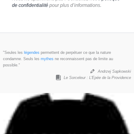
de confidentialité
pour plus d’informations.
"Seules les
légendes
permettent de perpétuer ce que la nature
condamne. Seuls les
mythes
ne reconnaissent pas de limite au
possible."
Andrzej Sapkowski
Le Sorceleur : L'Epée de la Providence