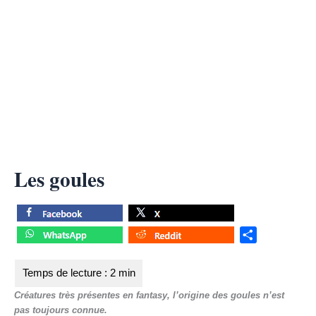
Les goules
S
h
a
r
Créatures très présentes en fantasy, l’origine des goules n’est
e
pas toujours connue.