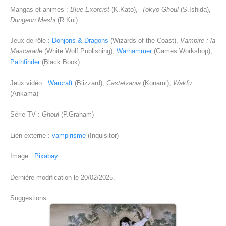
Mangas et animes :
Blue Exorcist
(K.Kato),
Tokyo Ghoul
(S.Ishida),
Dungeon Meshi
(R.Kui)
Jeux de rôle :
Donjons & Dragons
(Wizards of the Coast),
Vampire : la
Mascarade
(White Wolf Publishing),
Warhammer
(Games Workshop),
Pathfinder
(Black Book)
Jeux vidéo :
Warcraft
(Blizzard),
Castelvania
(Konami),
Wakfu
(Ankama)
Série TV :
Ghoul
(P.Graham)
Lien externe :
vampirisme
(Inquisitor)
Image :
Pixabay
Dernière modification le 20/02/2025.
Suggestions