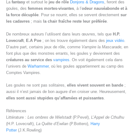
La
fantasy
et surtout le
jeu de rôle
Donjons & Dragons
, feront des
goules, des
femmes mortes-vivantes
, à l’
odeur nauséabonde et à
la force décuplée
. Pour se nourrir, elles se servent directement
sur
les cadavres
; mais
la chair fraîche reste leur préférée
.
De nombreux auteurs l’utilisent dans leurs œuvres, tels que
H.P.
Lovecraft
,
E.A Poe
; on les trouve également dans des
jeux vidéo
.
D’autre part, certains jeux de rôle, comme
Vampire la Mascarade,
en
font plus que des monstres errants, les goules y deviennent des
créatures au service des
vampires
. On voit également cela dans
l’univers de
Warhammer
, où les goules appartiennent au camp des
Comptes Vampires.
Les goules ne sont pas solitaires,
elles vivent souvent en bande
;
aussi il n’est jamais de bon augure d’en croiser une. Heureusement,
elles sont aussi stupides qu’affamées et puissantes
.
Références
Littérature :
Les ombres de Wielstadt
(P.Pevel),
L’Appel de Cthulhu
(H.P. Lovecraft),
La Quête d’Ewilan
(P.Bottero),
Harry
Potter
(J.K.Rowling)