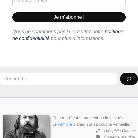
Nous ne spammons pas ! Consultez notre
politique
de confidentialité
pour plus d’informations.
Rechercher
“Rentre ! C’est le moment où la lune réveille
Le
vampire
blafard sur sa couche vermeille.”
Théophile Gautier
Comédie maudite