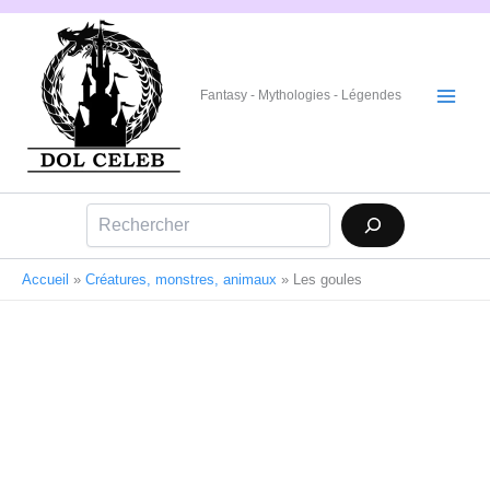
Aller
au
contenu
Fantasy - Mythologies - Légendes
Rechercher
Accueil
»
Créatures, monstres, animaux
»
Les goules