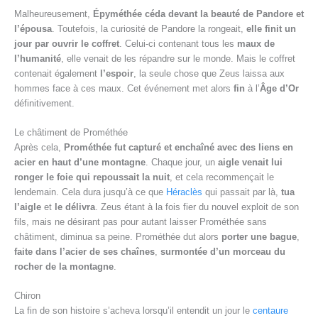
Malheureusement,
Épyméthée céda devant la beauté de Pandore et
l’épousa
. Toutefois, la curiosité de Pandore la rongeait,
elle finit un
jour par ouvrir le coffret
. Celui-ci contenant tous les
maux de
l’humanité
, elle venait de les répandre sur le monde. Mais le coffret
contenait également
l’espoir
, la seule chose que Zeus laissa aux
hommes face à ces maux. Cet événement met alors
fin
à l’
Âge d’Or
définitivement.
Le châtiment de Prométhée
Après cela,
Prométhée fut capturé et enchaîné avec des liens en
acier en haut d’une montagne
. Chaque jour, un
aigle venait lui
ronger le foie
qui repoussait la nuit
, et cela recommençait le
lendemain. Cela dura jusqu’à ce que
Héraclès
qui passait par là,
tua
l’aigle
et
le délivra
. Zeus étant à la fois fier du nouvel exploit de son
fils, mais ne désirant pas pour autant laisser Prométhée sans
châtiment, diminua sa peine. Prométhée dut alors
porter une bague
,
faite dans l’acier de ses chaînes
,
surmontée d’un morceau du
rocher de la montagne
.
Chiron
La fin de son histoire s’acheva lorsqu’il entendit un jour le
centaure