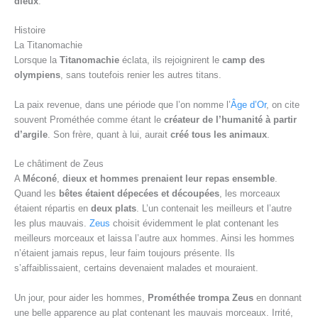
dieux
.
Histoire
La Titanomachie
Lorsque la
Titanomachie
éclata, ils rejoignirent le
camp des
olympiens
, sans toutefois renier les autres titans.
La paix revenue, dans une période que l’on nomme l’
Âge d’Or
, on cite
souvent Prométhée comme étant le
créateur de l’humanité à partir
d’argile
. Son frère, quant à lui, aurait
créé tous les animaux
.
Le châtiment de Zeus
A
Méconé
,
dieux et hommes prenaient leur repas ensemble
.
Quand les
bêtes étaient dépecées et découpées
, les morceaux
étaient répartis en
deux plats
. L’un contenait les meilleurs et l’autre
les plus mauvais.
Zeus
choisit évidemment le plat contenant les
meilleurs morceaux et laissa l’autre aux hommes. Ainsi les hommes
n’étaient jamais repus, leur faim toujours présente. Ils
s’affaiblissaient, certains devenaient malades et mouraient.
Un jour, pour aider les hommes,
Prométhée trompa Zeus
en donnant
une belle apparence au plat contenant les mauvais morceaux. Irrité,