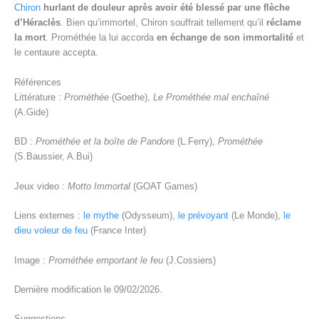
Chiron
hurlant de douleur après avoir été blessé par une flèche
d’Héraclès
. Bien qu’immortel, Chiron souffrait tellement qu’il
réclame
la mort
. Prométhée la lui accorda
en échange de son immortalité
et
le centaure accepta.
Références
Littérature :
Prométhée
(Goethe),
Le Prométhée mal enchaîné
(A.Gide)
BD :
Prométhée et la boîte de Pandore
(L.Ferry),
Prométhée
(S.Baussier, A.Bui)
Jeux video :
Motto Immortal
(GOAT Games)
Liens externes :
le mythe
(Odysseum),
le prévoyant
(Le Monde),
le
dieu voleur de feu
(France Inter)
Image :
Prométhée emportant le feu
(J.Cossiers)
Dernière modification le 09/02/2026.
Suggestions