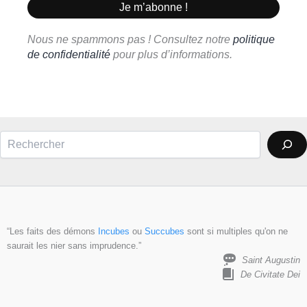
Nous ne spammons pas ! Consultez notre
politique
de confidentialité
pour plus d’informations.
Rechercher
“Les faits des démons
Incubes
ou
Succubes
sont si multiples qu'on ne
saurait les nier sans imprudence.”
Saint Augustin
De Civitate Dei