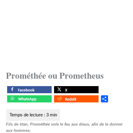
Prométhée ou Prometheus
S
h
a
r
Fils de titan, Prométhée vole le feu aux dieux, afin de le donner
e
aux hommes.