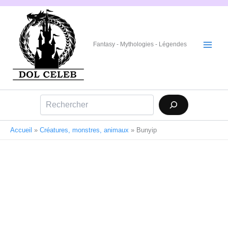
Aller
au
contenu
Fantasy - Mythologies - Légendes
Rechercher
Accueil
»
Créatures, monstres, animaux
»
Bunyip