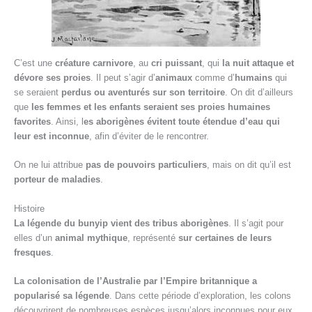
C’est une
créature carnivore
, au
cri puissant
, qui
la nuit attaque et
dévore ses proies
. Il peut s’agir d’
animaux
comme d’
humains
qui
se seraient
perdus ou aventurés sur son territoire
. On dit d’ailleurs
que
les femmes et les enfants seraient ses proies humaines
favorites
. Ainsi, l
es aborigènes évitent toute étendue d’eau qui
leur est inconnue
, afin d’éviter de le rencontrer.
On ne lui attribue
pas de pouvoirs particuliers
, mais on dit qu’il est
porteur de maladies
.
Histoire
La légende du bunyip vient des tribus aborigènes
. Il s’agit pour
elles d’un
animal mythique
, représenté
sur certaines de leurs
fresques
.
La colonisation de l’Australie par l’Empire britannique a
popularisé sa légende
. Dans cette période d’exploration, les colons
découvrirent de nombreuses espèces jusqu’alors inconnues pour eux.