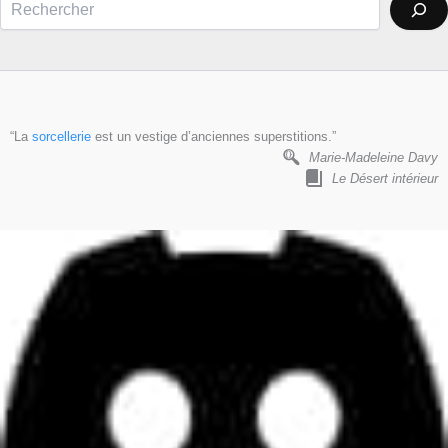
“La
sorcellerie
est un vestige d’anciennes superstitions.”
Marie-Madeleine Davy
Le Désert intérieur