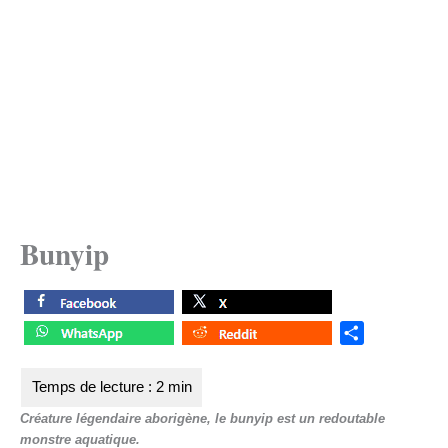
Bunyip
S
h
a
r
Créature légendaire aborigène, le bunyip est un redoutable
e
monstre aquatique.