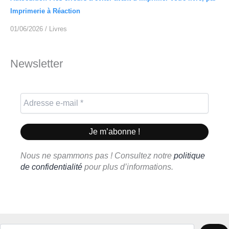
Imprimerie à Réaction
01/06/2026
/
Livres
Newsletter
Nous ne spammons pas ! Consultez notre
politique
de confidentialité
pour plus d’informations.
Rechercher