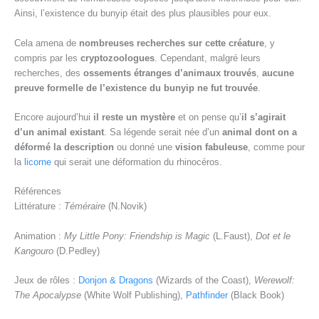
Ainsi, l’existence du bunyip était des plus plausibles pour eux.
Cela amena de
nombreuses recherches sur cette créature
, y
compris par les
cryptozoologues
. Cependant, malgré leurs
recherches, des
ossements étranges d’animaux trouvés
,
aucune
preuve formelle de l’existence du bunyip ne fut trouvée
.
Encore aujourd’hui
il reste un mystère
et on pense qu’
il s’agirait
d’un animal existant
. Sa légende serait née d’un
animal dont on a
déformé la description
ou donné une
vision fabuleuse
, comme pour
la
licorne
qui serait une déformation du rhinocéros.
Références
Littérature :
Téméraire
(N.Novik)
Animation :
My Little Pony: Friendship is Magic
(L.Faust),
Dot et le
Kangouro
(D.Pedley)
Jeux de rôles :
Donjon & Dragons
(Wizards of the Coast),
Werewolf:
The Apocalypse
(White Wolf Publishing),
Pathfinder
(Black Book)