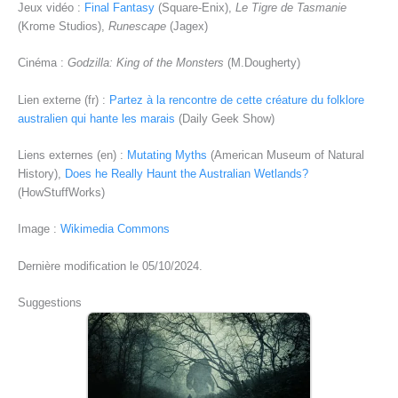
Jeux vidéo :
Final Fantasy
(Square-Enix),
Le Tigre de Tasmanie
(Krome Studios),
Runescape
(Jagex)
Cinéma :
Godzilla: King of the Monsters
(M.Dougherty)
Lien externe (fr) :
Partez à la rencontre de cette créature du folklore
australien qui hante les marais
(Daily Geek Show)
Liens externes (en) :
Mutating Myths
(American Museum of Natural
History),
Does he Really Haunt the Australian Wetlands?
(HowStuffWorks)
Image :
Wikimedia Commons
Dernière modification le 05/10/2024.
Suggestions