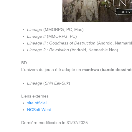
Lineage
(MMORPG, PC, Mac)
Lineage II
(MMORPG, PC)
Lineage II : Goddness of Destruction
(Android, Netmarb
Lineage 2 : Revolution
(Android, Netmarble Neo)
BD
L’univers du jeu a été adapté en
manhwa
(
bande dessiné
Lineage
(
Shin Eel-Suk
)
Liens externes
site officiel
NCSoft West
Dernière modification le 31/07/2025.