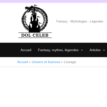
Aller
au
contenu
Fantasy - Mythologies - Légendes
Accueil
Fantasy, mythes, légendes
Articles
Accueil
»
Univers et licences
»
Lineage