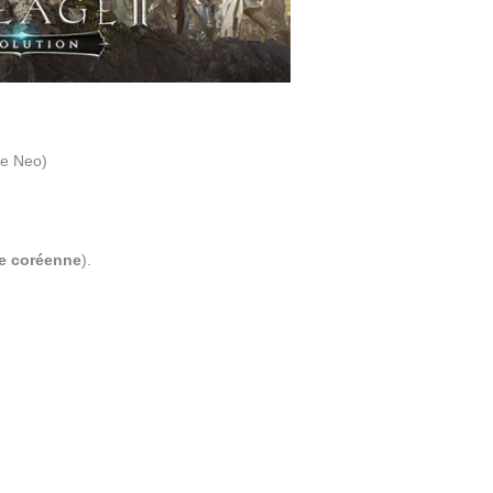
le Neo)
e coréenne
).