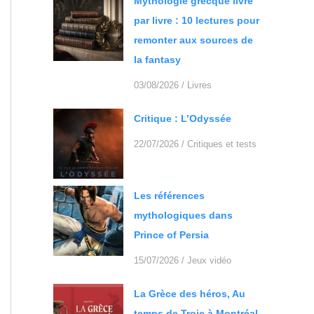
Mythologie grecque livre
par livre : 10 lectures pour
remonter aux sources de
la fantasy
03/08/2026
/
Livres
Critique : L’Odyssée
22/07/2026
/
Critiques et tests
Les références
mythologiques dans
Prince of Persia
15/07/2026
/
Jeux vidéo
La Grèce des héros, Au
temps de Troie à Montréal