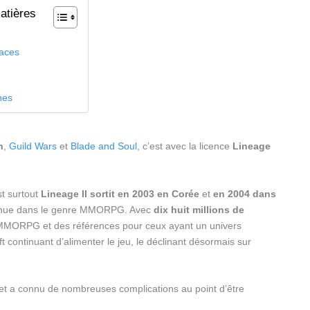
atières
n
races
nes
n
,
Guild Wars
et
Blade and Soul
, c’est avec la licence
Lineage
st surtout
Lineage II sortit en 2003 en Corée
et
en 2004 dans
connue dans le genre MMORPG. Avec
dix huit millions de
os MMORPG et des références pour ceux ayant un univers
ft continuant d’alimenter le jeu, le déclinant désormais sur
rojet a connu de nombreuses complications au point d’être