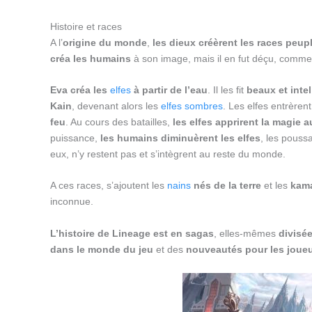
Histoire et races
A l’
origine du monde
,
les dieux créèrent les races peup
créa les humains
à son image, mais il en fut déçu, comme l
Eva créa les
elfes
à partir de l’eau
. Il les fit
beaux et intel
Kain
, devenant alors les
elfes sombres
. Les elfes entrèr
feu
. Au cours des batailles,
les elfes apprirent la magie
puissance,
les humains diminuèrent les elfes
, les pouss
eux, n’y restent pas et s’intègrent au reste du monde.
A ces races, s’ajoutent les
nains
nés de la terre
et les
kam
inconnue.
L’histoire de Lineage est en sagas
, elles-mêmes
divisée
dans le monde du jeu
et des
nouveautés pour les joue