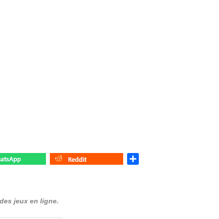
S
h
a
r
es jeux en ligne.
e