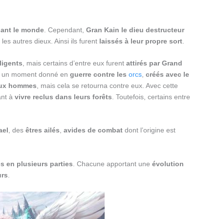
lant le monde
. Cependant,
Gran Kain le dieu destructeur
es autres dieux. Ainsi ils furent
laissés à leur propre sort
.
ligents
, mais certains d’entre eux furent
attirés par Grand
ent un moment donné en
guerre contre les
orcs
,
créés avec le
 aux hommes
, mais cela se retourna contre eux. Avec cette
ant à
vivre reclus dans leurs forêts
. Toutefois, certains entre
ael
, des
êtres ailés
,
avides de combat
dont l’origine est
s en plusieurs parties
. Chacune apportant une
évolution
urs
.