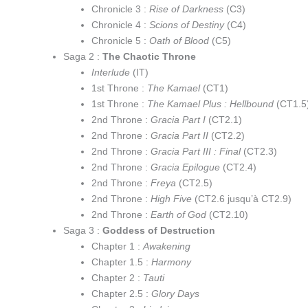
Chronicle 3 :
Rise of Darkness
(C3)
Chronicle 4 :
Scions of Destiny
(C4)
Chronicle 5 :
Oath of Blood
(C5)
Saga 2 :
The Chaotic Throne
Interlude
(IT)
1st Throne :
The Kamael
(CT1)
1st Throne :
The Kamael Plus : Hellbound
(CT1.5
2nd Throne :
Gracia Part I
(CT2.1)
2nd Throne :
Gracia Part II
(CT2.2)
2nd Throne :
Gracia Part III : Final
(CT2.3)
2nd Throne :
Gracia Epilogue
(CT2.4)
2nd Throne :
Freya
(CT2.5)
2nd Throne :
High Five
(CT2.6 jusqu’à CT2.9)
2nd Throne :
Earth of God
(CT2.10)
Saga 3 :
Goddess of Destruction
Chapter 1 :
Awakening
Chapter 1.5 :
Harmony
Chapter 2 :
Tauti
Chapter 2.5 :
Glory Days