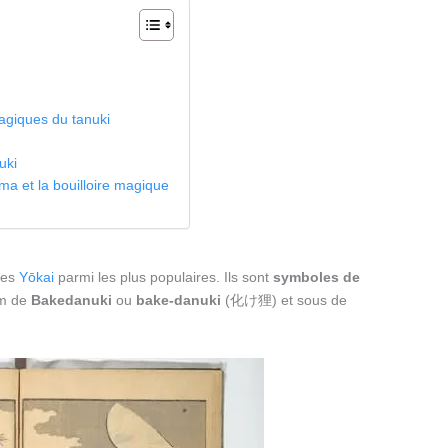
agiques du tanuki
uki
 et la bouilloire magique
des
Yōkai
parmi les plus populaires. Ils sont
symboles de
om de
Bakedanuki
ou
bake-danuki
(化け狸) et sous de