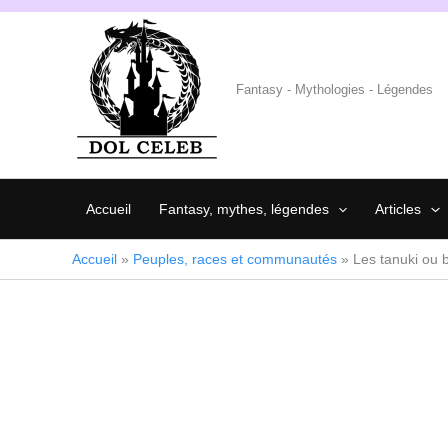
Aller
au
contenu
Fantasy - Mythologies - Légendes
Accueil
Fantasy, mythes, légendes
Articles
Accueil
»
Peuples, races et communautés
»
Les tanuki ou 