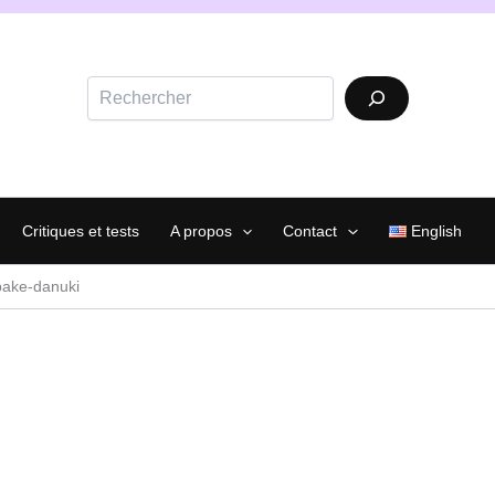
Rechercher
Critiques et tests
A propos
Contact
English
bake-danuki