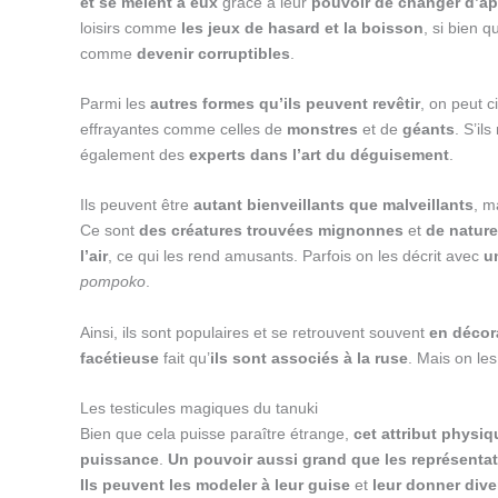
et se mêlent à eux
grâce à leur
pouvoir de changer d’a
loisirs comme
les jeux de hasard et la boisson
, si bien q
comme
devenir corruptibles
.
Parmi les
autres formes qu’ils peuvent revêtir
, on peut ci
effrayantes comme celles de
monstres
et de
géants
. S’il
également des
experts dans l’art du déguisement
.
Ils peuvent être
autant bienveillants que malveillants
, m
Ce sont
des créatures trouvées mignonnes
et
de nature
l’air
, ce qui les rend amusants. Parfois on les décrit avec
u
pompoko
.
Ainsi, ils sont populaires et se retrouvent souvent
en décor
facétieuse
fait qu’
ils sont associés à la ruse
. Mais on les
Les testicules magiques du tanuki
Bien que cela puisse paraître étrange,
cet attribut physi
puissance
.
Un pouvoir aussi grand que les représentat
Ils peuvent les modeler à leur guise
et
leur donner div