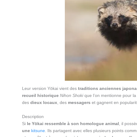
Leur version Yōkai vient des
traditions anciennes japona
recueil historique
Nihon Shoki
que l’on mentionne pour la 
des
dieux locaux
, des
messagers
et gagnent en popularit
Description
Si
le Yōkai ressemble à son homologue animal
, il poss
une
kitsune
. Ils partagent avec elles plusieurs points co