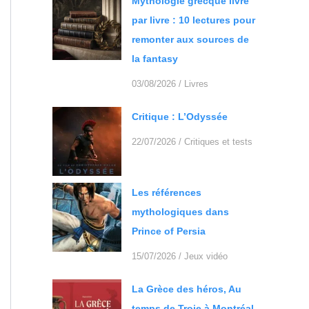
Mythologie grecque livre
par livre : 10 lectures pour
remonter aux sources de
la fantasy
03/08/2026
/
Livres
Critique : L’Odyssée
22/07/2026
/
Critiques et tests
Les références
mythologiques dans
Prince of Persia
15/07/2026
/
Jeux vidéo
La Grèce des héros, Au
temps de Troie à Montréal