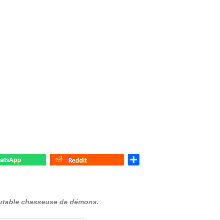
S
h
a
r
outable chasseuse de démons.
e