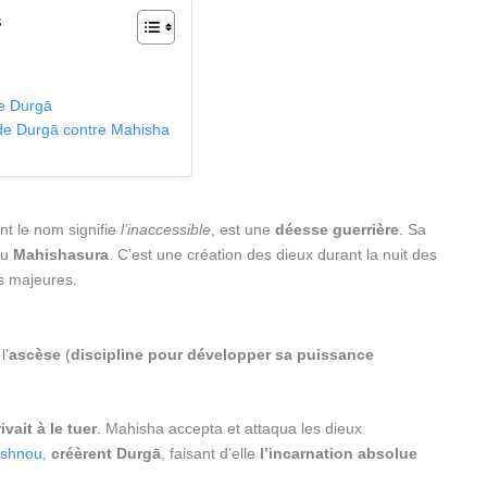
s
e Durgā
de Durgā contre Mahisha
dont le nom signifie
l’inaccessible
, est une
déesse guerrière
. Sa
u
Mahishasura
. C’est une création des dieux durant la nuit des
s majeures.
l’
ascèse
(
discipline pour développer sa puissance
vait à le tuer
. Mahisha accepta et attaqua les dieux
ishnou
,
créèrent Durgā
, faisant d’elle
l’incarnation absolue