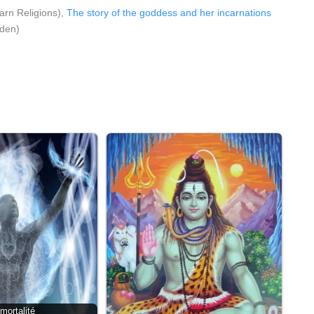
arn Religions),
The story of the goddess and her incarnations
den)
mortalité