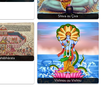
Shiva ou Çiva
ahābhārata
Vishnou ou Vishnu