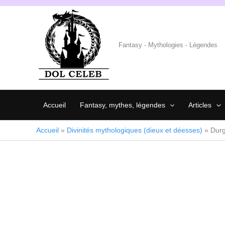
Aller
au
contenu
Fantasy - Mythologies - Légendes
Accueil
Fantasy, mythes, légendes
Articles
Accueil
»
Divinités mythologiques (dieux et déesses)
»
Dur