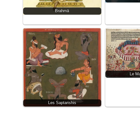
Brahmā
Le M
Les Saptarishis