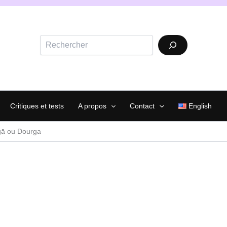
Rechercher
Critiques et tests
A propos
Contact
English
gā ou Dourga