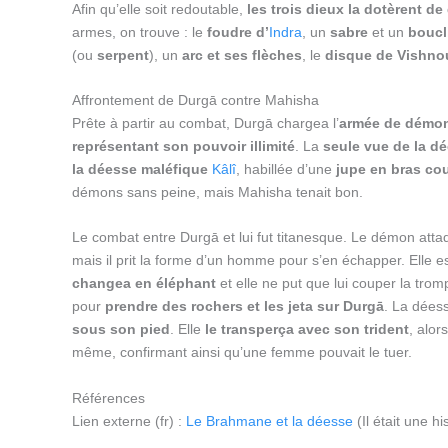
Afin qu’elle soit redoutable,
les trois dieux la dotèrent de
armes, on trouve : le
foudre d’
Indra
, un
sabre
et un
boucl
(ou
serpent
), un
arc et ses flèches
, le
disque de Vishno
Affrontement de Durgā contre Mahisha
Prête à partir au combat, Durgā chargea l’
armée de démo
représentant son pouvoir illimité
. La
seule vue de la dé
la déesse maléfique
Kâlî
, habillée d’une
jupe en bras co
démons sans peine, mais Mahisha tenait bon.
Le combat entre Durgā et lui fut titanesque. Le démon attaq
mais il prit la forme d’un homme pour s’en échapper. Elle 
changea en éléphant
et elle ne put que lui couper la tr
pour
prendre des rochers et les jeta sur Durgā
. La déess
sous son pied
. Elle
le transperça avec son trident
, alor
même, confirmant ainsi qu’une femme pouvait le tuer.
Références
Lien externe (fr) :
Le Brahmane et la déesse
(Il était une hi