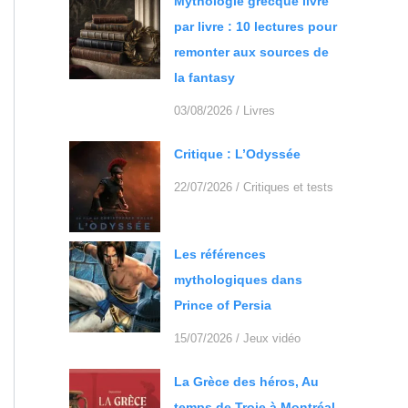
Mythologie grecque livre
par livre : 10 lectures pour
remonter aux sources de
la fantasy
03/08/2026
/
Livres
Critique : L’Odyssée
22/07/2026
/
Critiques et tests
Les références
mythologiques dans
Prince of Persia
15/07/2026
/
Jeux vidéo
La Grèce des héros, Au
temps de Troie à Montréal