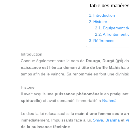
Table des matière
Introduction
Histoire
Équipement d
Affrontement 
Références
Introduction
Connue également sous le nom de
Dourga
,
Durgā
(दुर्गा) 
naissance est liée au démon à tête de buffle Mahisha
o
temps afin de le vaincre. Sa renommée en font une divinité
Histoire
Il avait acquis une
puissance phénoménale
en pratiquant 
spirituelle
) et avait demandé l’immortalité à
Brahmâ
.
Le dieu la lui refusa sauf si
la main d’une femme seule arri
immédiatement. Impuissants face à lui,
Shiva
,
Brahmā
et
V
de la puissance féminine
.