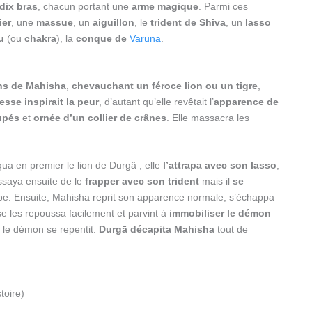
 dix bras
, chacun portant une
arme magique
. Parmi ces
ier
, une
massue
, un
aiguillon
, le
trident de Shiva
, un
lasso
u
(ou
chakra
), la
conque de
Varuna
.
ns de Mahisha
,
chevauchant un féroce lion ou un tigre
,
esse inspirait la peur
, d’autant qu’elle revêtait l’
apparence de
upés
et
ornée d’un collier de crânes
. Elle massacra les
ua en premier le lion de Durgâ ; elle
l’attrapa avec son lasso
,
essaya ensuite de le
frapper avec son trident
mais il
se
ompe. Ensuite, Mahisha reprit son apparence normale, s’échappa
e les repoussa facilement et parvint à
immobiliser le démon
s le démon se repentit.
Durgā décapita
Mahisha
tout de
stoire)