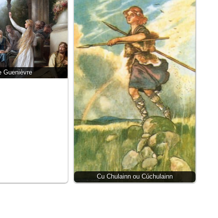
ne Guenièvre
Cu Chulainn ou Cúchulainn