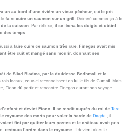
uva un au bord d’une rivière un vieux pécheur
, qui
le prit
 de
faire cuire un saumon sur un grill
. Deimné commença à le
s de la cuisson
. Par réflexe,
il se lécha les doigts et obtint
be des temps
.
réussi à
faire cuire ce saumon très rare
.
Finegas avait mis
nt être cuit et mangé sans mourir
,
donnant ses
rêt de Sliad Bladma, par la druidesse Bodhmall et la
les rois locaux, ceux-ci reconnaissent en lui le fils de Cumail. Mais
ère, Fionn dû partir et rencontre Finegas durant son voyage.
d’enfant et devint Fionn
.
Il se rendit auprès du roi de
Tara
 le royaume des morts pour voler la harde de
Dagda
; il
vaient fini par quitter leurs postes et le château avait pris
et
restaura l’ordre dans le royaume
. Il devient alors le