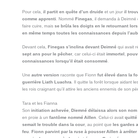
Pour cela,
il partit en quête d’un druide
et un jour
il tro
comme apprenti
. Nommé
Finegas
, il demanda à Deimné
faire cuire, mais
se brûla les doigts en le retournant lor
en même temps toutes les connaissances depuis l’au
Devant cela,
Finegas s’inclina devant Deimné
qui avait 
sept ans pour le pêcher
, car celui-ci était
immortel
,
pouva
connaissances lorsqu’il était consommé
.
Une
autre version
raconte que Fionn
fut élevé dans la fo
guerrière Liath Luachra
. Il quitte la forêt lorsque aidant 
les rois craignant qu’il attire les anciens ennemis de son p
Tara et les Fianna
Son
initiation achevée
,
Diemné délaissa alors son nom 
en proie à un
fantôme nommé Aillen
. Celui-ci avait
quitté
semait le trouble dans la cour
, au point que
les gardes a
feu
.
Fionn parvint par la ruse à pousser Aillen à arrêter