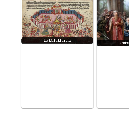
Le Mahābhārata
La rei