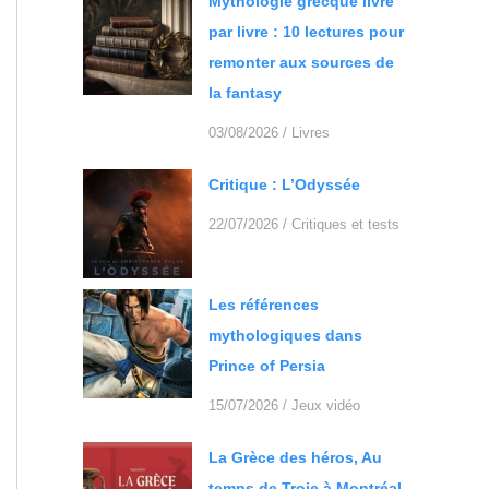
Mythologie grecque livre
par livre : 10 lectures pour
remonter aux sources de
la fantasy
03/08/2026
/
Livres
Critique : L’Odyssée
22/07/2026
/
Critiques et tests
Les références
mythologiques dans
Prince of Persia
15/07/2026
/
Jeux vidéo
La Grèce des héros, Au
temps de Troie à Montréal