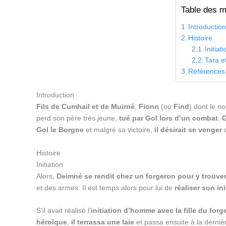
Table des m
Introductio
Histoire
Initiat
Tara e
Références
Introduction
Fils de Cumhail et de Muirné
,
Fionn
(ou
Find
) dont le n
perd son père très jeune,
tué par Gol lors d’un combat
.
G
Gol le Borgne
et malgré sa victoire,
il désirait se venger
d
Histoire
Initiation
Alors,
Deimné se rendit chez un forgeron pour y trouver
et des armes. Il est temps alors pour lui de
réaliser son in
S’il avait réalisé l’
initiation d’homme avec la fille du forg
héroïque
,
il terrassa une laie
et passa ensuite à la derni