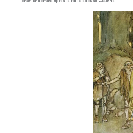
premier homme après le roi
et
épouse Grainné
.