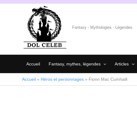
Aller
au
contenu
Fantasy - Mythologies - Légendes
Accueil
Fantasy, mythes, légendes
Articles
Accueil
»
Héros et personnages
»
Fionn Mac Cumhaill