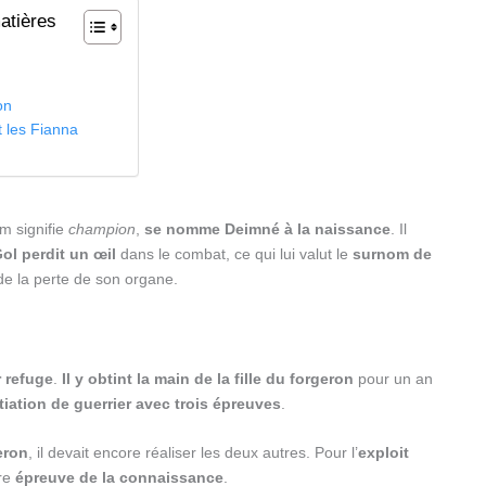
atières
n
ion
t les Fianna
om signifie
champion
,
se nomme Deimné à la naissance
. Il
ol perdit un œil
dans le combat, ce qui lui valut le
surnom de
e la perte de son organe.
 refuge
.
Il y obtint la main de la fille du forgeron
pour un an
itiation de guerrier avec trois épreuves
.
eron
, il devait encore réaliser les deux autres. Pour l’
exploit
ère
épreuve de la connaissance
.