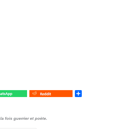
S
h
a
r
a fois guerrier et poète.
e