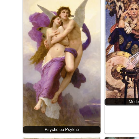
Medb
Psyché ou Psykhé