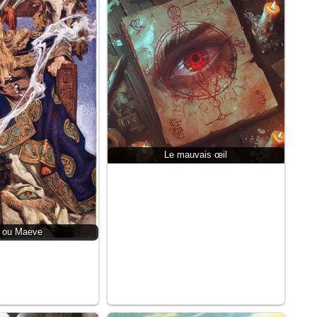
Le mauvais œil
 ou Maeve