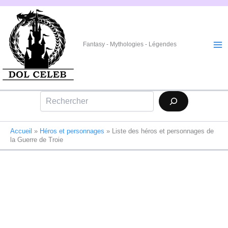
Aller
au
contenu
Fantasy - Mythologies - Légendes
Rechercher
Accueil
»
Héros et personnages
»
Liste des héros et personnages de
la Guerre de Troie