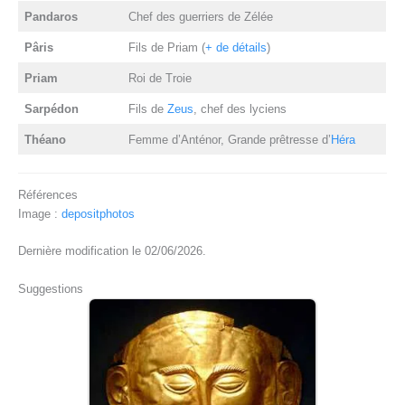
Pandaros
Chef des guerriers de Zélée
Pâris
Fils de Priam (
+ de détails
)
Priam
Roi de Troie
Sarpédon
Fils de
Zeus
, chef des lyciens
Théano
Femme d’Anténor, Grande prêtresse d’
Héra
Références
Image :
depositphotos
Dernière modification le 02/06/2026.
Suggestions