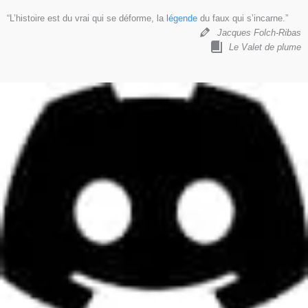
“L’histoire est du vrai qui se déforme, la
légende
du faux qui s’incarne.”
Jacques Folch-Ribas
Le Valet de plume