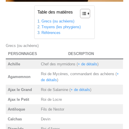
Table des matières
Grecs (ou achéens)
Troyens (les phrygiens)
Références
Grecs (ou achéens)
PERSONNAGE
S
DESCRIPTION
Achille
Chef des myrmidons (
+ de détails
)
Roi de Mycènes, commandant des achéens (
+
Agamemnon
de détails
)
Ajax le Grand
Roi de Salamine (
+ de détails
)
Ajax le Petit
Roi de Locre
Antiloque
Fils de Nestor
Calchas
Devin
Diomède
Roi d’Argos