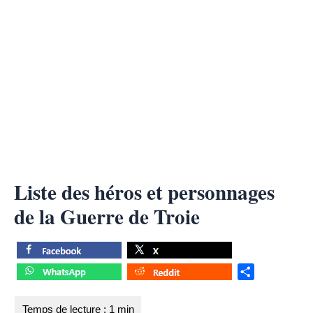
Liste des héros et personnages
de la Guerre de Troie
S
h
a