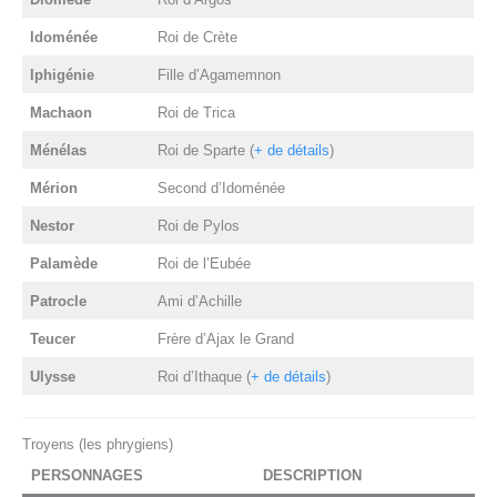
Idoménée
Roi de Crète
Iphigénie
Fille d’Agamemnon
Machaon
Roi de Trica
Ménélas
Roi de Sparte (
+ de détails
)
Mérion
Second d’Idoménée
Nestor
Roi de Pylos
Palamède
Roi de l’Eubée
Patrocle
Ami d’Achille
Teucer
Frère d’Ajax le Grand
Ulysse
Roi d’Ithaque (
+ de détails
)
Troyens (les phrygiens)
PERSONNAGE
S
DESCRIPTION