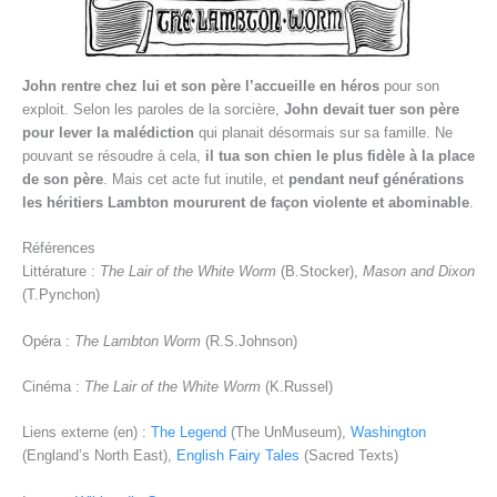
John rentre chez lui et son père l’accueille en héros
pour son
exploit. Selon les paroles de la sorcière,
John devait tuer son père
pour lever la malédiction
qui planait désormais sur sa famille. Ne
pouvant se résoudre à cela,
il tua son chien le plus fidèle à la place
de son père
. Mais cet acte fut inutile, et
pendant neuf générations
les héritiers Lambton moururent de façon violente et abominable
.
Références
Littérature :
T
he Lair of the White Worm
(B.Stocker),
Mason and Dixon
(T.Pynchon)
Opéra :
The Lambton Worm
(R.S.Johnson)
Cinéma :
T
he Lair of the White Worm
(K.Russel)
Liens externe (en) :
The Legend
(The UnMuseum),
Washington
(England’s North East),
English Fairy Tales
(Sacred Texts)