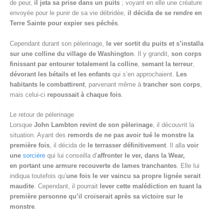
de peur,
il jeta sa prise dans un puits
; voyant en elle une créature
envoyée pour le punir de sa vie débridée,
il décida de se rendre en
Terre Sainte pour expier ses péchés
.
Cependant durant son pèlerinage,
le ver sortit du puits et s’installa
sur une colline du village de Washington
. Il y grandit,
son corps
finissant par entourer totalement la colline
,
semant la terreur
,
dévorant les bétails et les enfants
qui s’en approchaient.
Les
habitants le combattirent
, parvenant même à
trancher son corps
,
mais celui-ci
repoussait à chaque fois
.
Le retour de pèlerinage
Lorsque
John Lambton revint de son pèlerinage
, il découvrit la
situation. Ayant des
remords de ne pas avoir tué le monstre la
première fois
, il décida de
le terrasser définitivement
. Il alla
voir
une
sorcière
qui lui conseilla d’
affronter le ver, dans la Wear,
en
portant une armure recouverte de lames tranchantes
. Elle lui
indiqua toutefois qu’
une fois le ver vaincu sa propre lignée serait
maudite
. Cependant, il pourrait
lever cette malédiction en tuant la
première personne qu’il croiserait après sa victoire sur le
monstre
.