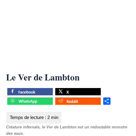
Le Ver de Lambton
S
h
a
r
Créature infernale, le Ver de Lambton est un redoutable monstre
e
des eaux.