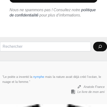
Nous ne spammons pas ! Consultez notre
politique
de confidentialité
pour plus d’informations.
Rechercher
“Le poète a inventé la
nymphe
mais la nature avait déjà créé l’océan, le
nuage et la femme.”
Anatole France
Le livre de mon ami