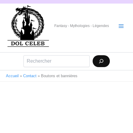
Aller
au
contenu
Fantasy - Mythologies - Légendes
Rechercher
Accueil
»
Contact
»
Boutons et bannières