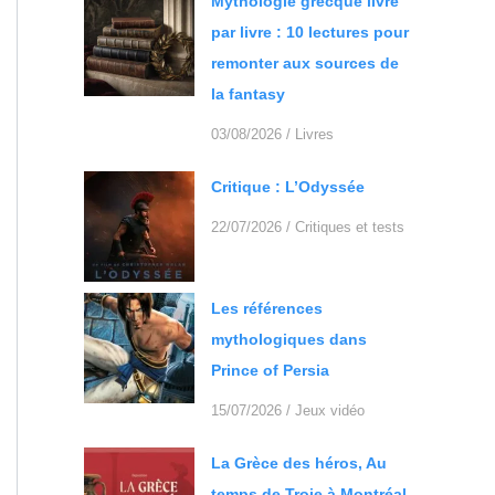
Mythologie grecque livre
par livre : 10 lectures pour
remonter aux sources de
la fantasy
03/08/2026
/
Livres
Critique : L’Odyssée
22/07/2026
/
Critiques et tests
Les références
mythologiques dans
Prince of Persia
15/07/2026
/
Jeux vidéo
La Grèce des héros, Au
temps de Troie à Montréal