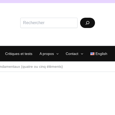
Rechercher
Critiques et tests
A propos
Contact
English
ondamentaux (quatre ou cinq éléments)