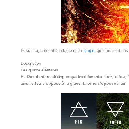
Ils sont également à la base de la
magie
, qui dans certain
Description
Les quatre éléments
En
Occident
, on distingue
quatre éléments
: l’
air
, le
feu
, l’
ainsi
le feu s’oppose à la glace
,
la terre s’oppose à air
.