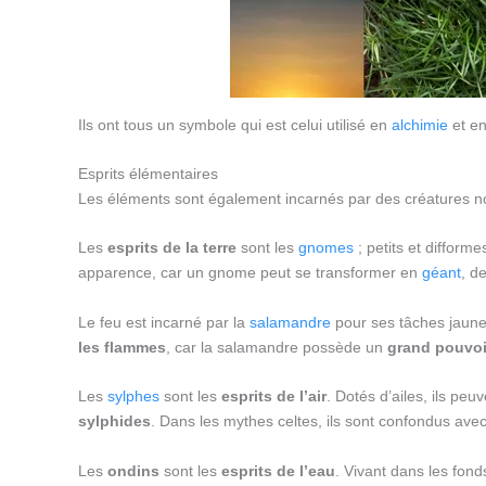
Ils ont tous un symbole qui est celui utilisé en
alchimie
et en
Esprits élémentaires
Les éléments sont également incarnés par des créatures
Les
esprits de la terre
sont les
gnomes
; petits et difforme
apparence, car un gnome peut se transformer en
géant
, d
Le feu est incarné par la
salamandre
pour ses tâches jaunes.
les flammes
, car la salamandre possède un
grand pouvoi
Les
sylphes
sont les
esprits de l’air
. Dotés d’ailes, ils p
sylphides
. Dans les mythes celtes, ils sont confondus ave
Les
ondins
sont les
esprits de l’eau
. Vivant dans les fond