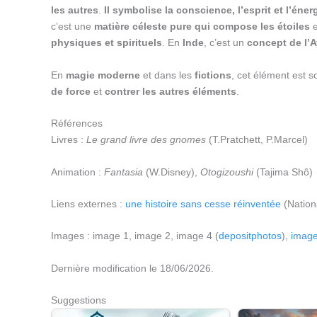
les autres
.
Il symbolise la conscience, l’esprit et l’éne
c’est une
matière céleste pure qui compose les étoiles
e
physiques et spirituels
. En
Inde
, c’est un
concept de l’
En
magie moderne
et dans les
fictions
, cet élément est s
de force
et
contrer les autres éléments
.
Références
Livres :
Le grand livre des gnomes
(T.Pratchett, P.Marcel)
Animation :
Fantasia
(W.Disney),
Otogizoushi
(Tajima Shô)
Liens externes :
une histoire sans cesse réinventée
(Nation
Images : image 1, image 2, image 4 (
depositphotos
),
image
Dernière modification le 18/06/2026.
Suggestions