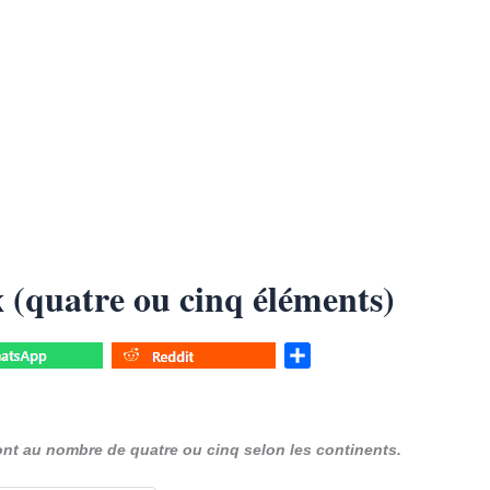
(quatre ou cinq éléments)
S
h
a
r
ont au nombre de quatre ou cinq selon les continents.
e