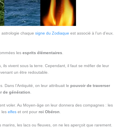
 astrologie chaque
signe du Zodiaque
est associé à l’un d’eux.
 nommées les
esprits élémentaires
.
s, ils vivent sous la terre. Cependant, il faut se méfier de leur
evenant un être redoutable.
 Dans l’Antiquité, on leur attribuait le
pouvoir de traverser
r de génération
.
euvent voler. Au Moyen-âge on leur donnera des compagnes : les
c les
elfes
et ont pour
roi Obéron
.
s marins, les lacs ou fleuves, on ne les aperçoit que rarement.