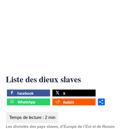
Liste des dieux slaves
S
h
a
r
Les divinités des pays slaves, d’Europe de l’Est et de Russie.