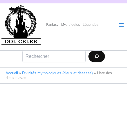
Aller
au
contenu
Fantasy - Mythologies - Légendes
Rechercher
Accueil
»
Divinités mythologiques (dieux et déesses)
»
Liste des
dieux slaves