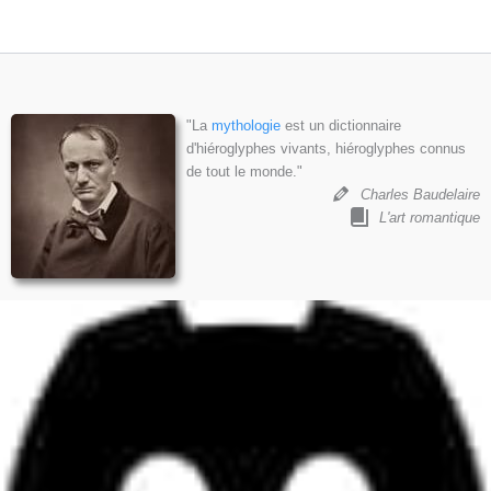
"La
mythologie
est un dictionnaire
d'hiéroglyphes vivants, hiéroglyphes connus
de tout le monde."
Charles Baudelaire
L'art romantique