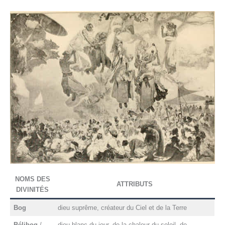
e
NOMS DES
ATTRIBUTS
DIVINITÉS
Bog
dieu suprême, créateur du Ciel et de la Terre
Bélibog
/
dieu blanc du jour, de la chaleur du soleil, de