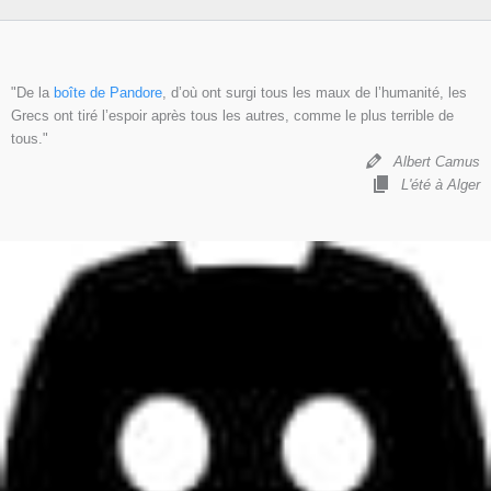
"De la
boîte de Pandore
, d’où ont surgi tous les maux de l’humanité, les
Grecs ont tiré l’espoir après tous les autres, comme le plus terrible de
tous."
Albert Camus
L'été à Alger