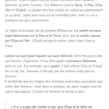
éléments qu’avec d’autres. Ces éléments sont la
Terre
, le
Feu
, l’
Eau
,
l’
Air
et l’
Esprit
. La plupart des Aes sedaïs en maîtrisent parfaitement
un ou deux ; rares sont ceux qui en contrôlent plus, mais il y en a
quelques-uns qui y parviennent.
Le saidin et la saidar ont de grandes différences.
Le saidin se base
majoritairement sur le Feu et la Terre
, alors que
la saidar repose
sur l’Eau et l’Air
; l’Esprit occupe la même place chez chacun
d’eux.
Lancer un sort peut requérir un seul élément
, tel le Feu pour créer
une flamme. Cependant, il faut faire appel à
plusieurs éléments
,
selon le cas. Par exemple, pour
guérir
, il faut utiliser l’Eau et l’Esprit.
De ce fait, les hommes n’utilisent pas les mêmes sorts que les
femmes.
Il semblerait que les magies des hommes soient plus puissantes que
celles des femmes ; mais dans la pratique, les deux magies sont de
valeur équivalente. Comme les femmes le disent si bien :
« Il n’ y a pas de rocher si dur que l’Eau et le Vent ne