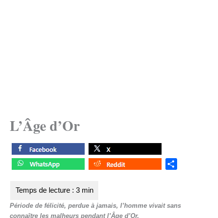
L’Âge d’Or
S
h
a
r
Période de félicité, perdue à jamais, l’homme vivait sans
e
connaître les malheurs pendant l’Âge d’Or.