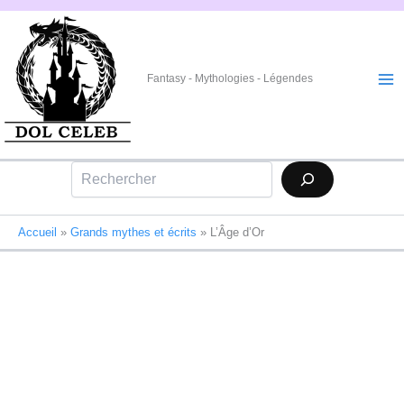
Aller
au
contenu
Fantasy - Mythologies - Légendes
Rechercher
Accueil
»
Grands mythes et écrits
»
L’Âge d’Or