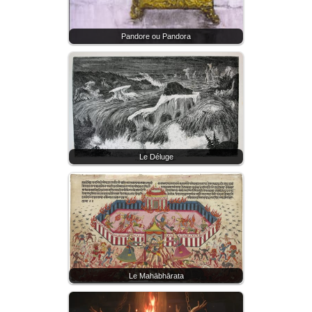
Pandore ou Pandora
Le Déluge
Le Mahābhārata