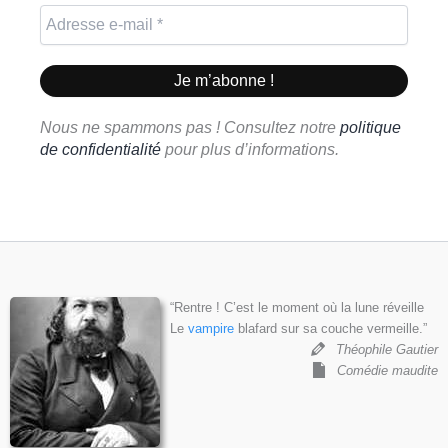
Nous ne spammons pas ! Consultez notre
politique
de confidentialité
pour plus d’informations.
“Rentre ! C’est le moment où la lune réveille
Le
vampire
blafard sur sa couche vermeille.”
Théophile Gautier
Comédie maudite