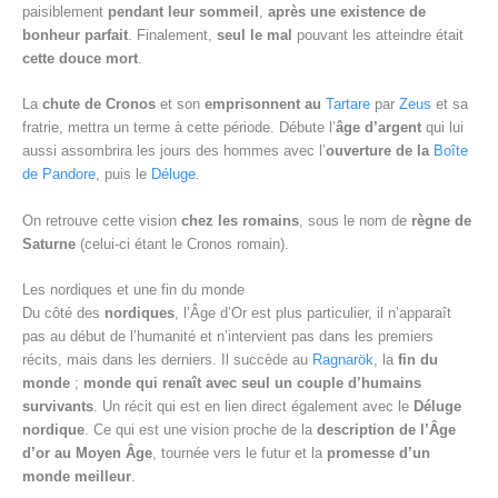
paisiblement
pendant leur sommeil
,
après une existence de
bonheur parfait
. Finalement,
seul le mal
pouvant les atteindre était
cette douce mort
.
La
chute de Cronos
et son
emprisonnent au
Tartare
par
Zeus
et sa
fratrie, mettra un terme à cette période. Débute l’
âge d’argent
qui lui
aussi assombrira les jours des hommes avec l’
ouverture de la
Boîte
de Pandore
, puis le
Déluge
.
On retrouve cette vision
chez les romains
, sous le nom de
règne de
Saturne
(celui-ci étant le Cronos romain).
Les nordiques et une fin du monde
Du côté des
nordiques
, l’Âge d’Or est plus particulier, il n’apparaît
pas au début de l’humanité et n’intervient pas dans les premiers
récits, mais dans les derniers. Il succède au
Ragnarök
, la
fin du
monde
;
monde qui renaît avec seul un couple d’humains
survivants
. Un récit qui est en lien direct également avec le
Déluge
nordique
. Ce qui est une vision proche de la
description de l’Âge
d’or au Moyen Âge
, tournée vers le futur et la
promesse d’un
monde meilleur
.