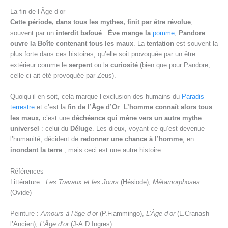
La fin de l’Âge d’or
Cette période, dans tous les mythes, finit par être révolue
,
souvent par un
interdit bafoué
:
Ève mange la
pomme
,
Pandore
ouvre la Boîte contenant tous les maux
. La
tentation
est souvent la
plus forte dans ces histoires, qu’elle soit provoquée par un être
extérieur comme le
serpent
ou la
curiosité
(bien que pour Pandore,
celle-ci ait été provoquée par Zeus).
Quoiqu’il en soit, cela marque l’exclusion des humains du
Paradis
terrestre
et c’est la
fin de l’Âge d’Or
.
L’homme connaît alors tous
les maux,
c’est une
déchéance qui mène vers un autre mythe
universel
: celui du
Déluge
. Les dieux, voyant ce qu’est devenue
l’humanité, décident de
redonner une chance à l’homme
, en
inondant la terre
; mais ceci est une autre histoire.
Références
Littérature :
Les Travaux et les Jours
(Hésiode),
Métamorphoses
(Ovide)
Peinture :
Amours à l’âge d’or
(P.Fiammingo),
L’Âge d’or
(L.Cranash
l’Ancien),
L’Âge d’or
(J-A.D.Ingres)