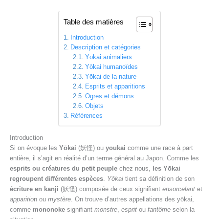
Table des matières
Introduction
Description et catégories
Yōkai animaliers
Yōkai humanoïdes
Yōkai de la nature
Esprits et apparitions
Ogres et démons
Objets
Références
Introduction
Si on évoque les
Yōkai
(妖怪) ou
youkai
comme une race à part
entière, il s’agit en réalité d’un terme général au Japon. Comme les
esprits ou créatures du petit peuple
chez nous,
les Yōkai
regroupent différentes espèces
.
Yōkai
tient sa définition de son
écriture en kanji
(妖怪) composée de ceux signifiant
ensorcelant
et
apparitio
n ou
mystère
. On trouve d’autres appellations des yōkai,
comme
mononoke
signifiant
monstre
,
esprit
ou
fantôme
selon la