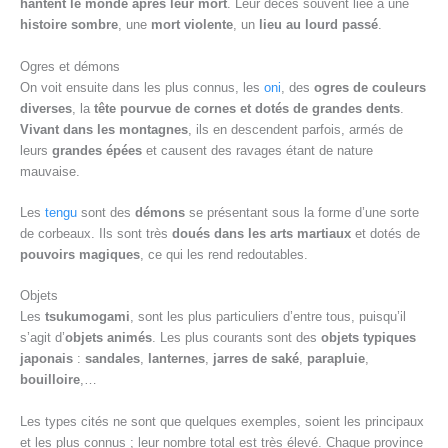
hantent le monde après leur mort
. Leur décès souvent liée à une
histoire sombre
, une
mort violente
, un
lieu au lourd passé
.
Ogres et démons
On voit ensuite dans les plus connus, les
oni
, des
ogres de couleurs
diverses
, la
tête pourvue de cornes et dotés de grandes dents
.
Vivant dans les montagnes
, ils en descendent parfois, armés de
leurs
grandes épées
et causent des ravages étant de nature
mauvaise.
Les
tengu
sont des
démons
se présentant sous la forme d’une sorte
de corbeaux. Ils sont très
doués dans les arts martiaux
et dotés de
pouvoirs magiques
, ce qui les rend redoutables.
Objets
Les
tsukumogami
, sont les plus particuliers d’entre tous, puisqu’il
s’agit d’
objets animés
. Les plus courants sont des
objets typiques
japonais
:
sandales
,
lanternes
,
jarres de
saké
,
parapluie
,
bouilloire
,…
Les types cités ne sont que quelques exemples, soient les principaux
et les plus connus ; leur nombre total est très élevé. Chaque province