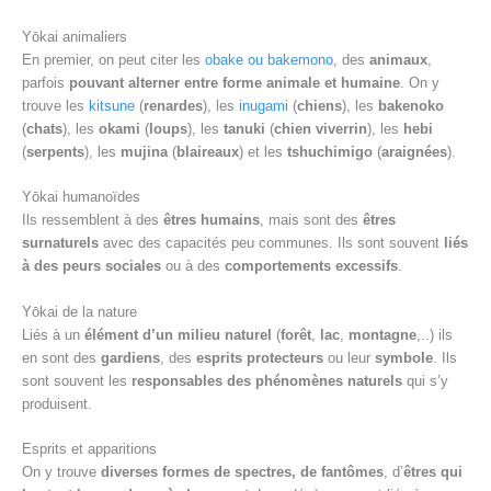
Yōkai animaliers
En premier, on peut citer les
obake ou bakemono
, des
animaux
,
parfois
pouvant alterner entre forme animale et humaine
. On y
trouve les
kitsune
(
renardes
), les
inugami
(
chiens
), les
bakenoko
(
chats
), les
okami
(
loups
), les
tanuki
(
chien viverrin
), les
hebi
(
serpents
), les
mujina
(
blaireaux
) et les
tshuchimigo
(
araignées
).
Yōkai humanoïdes
Ils ressemblent à des
êtres humains
, mais sont des
êtres
surnaturels
avec des capacités peu communes. Ils sont souvent
liés
à des peurs sociales
ou à des
comportements excessifs
.
Yōkai de la nature
Liés à un
élément d’un milieu naturel
(
forêt
,
lac
,
montagne
,..) ils
en sont des
gardiens
, des
esprits protecteurs
ou leur
symbole
. Ils
sont souvent les
responsables des phénomènes naturels
qui s’y
produisent.
Esprits et apparitions
On y trouve
diverses formes de spectres, de fantômes
, d’
êtres qui