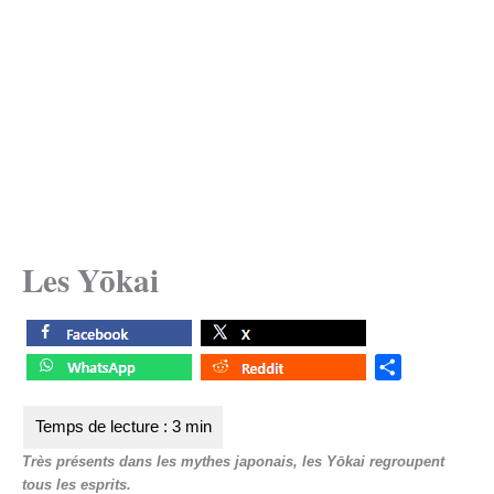
Les Yōkai
S
h
a
r
Très présents dans les mythes japonais, les Yōkai regroupent
e
tous les esprits.