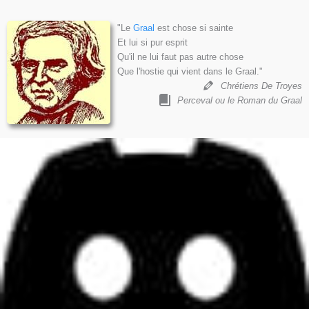
"Le
Graal
est chose si sainte
Et lui si pur esprit
Qu'il ne lui faut pas autre chose
Que l'hostie qui vient dans le Graal."
Chrétiens De Troyes
Perceval ou le Roman du Graal