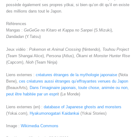
possède également ses propres yōkai, si bien qu’on dit qu’il en existe
des millions dans tout le Japon.
Références
Mangas :
GeGeGe no Kitaro
et
Kappa no Sanpei
(S.Mizuki),
Dandadan
(Y.Tatsu)
Jeux vidéo :
Pokemon
et
Animal Crossing
(Nintendo),
Touhou Project
(Team Shangai Alice),
Persona
(Atlus),
Ōkami
et
Monster Hunter Rise
(Capcom),
Nioh
(Team Ninja)
Liens externes :
créatures étranges de la mythologie japonaise
(Nota
Bene),
ces créatures aussi étranges qu’effrayantes venues du Japon
(BeauxArts),
Dans l’imaginaire japonais, toute chose, animée ou non,
peut être habitée par un espri
t (Le Monde)
Liens externes (en) :
database of Japanese ghosts and monsters
(Yokai.com),
Hyakumonogatari Kaidankai
(Yokai Stories)
Image :
Wikimedia Commons