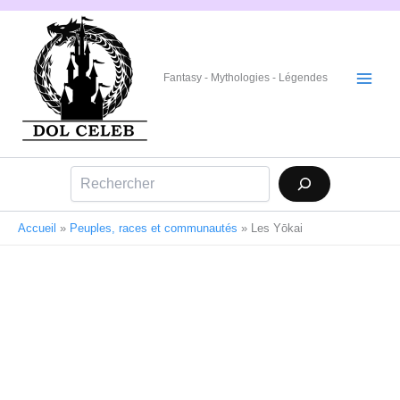
Aller
au
contenu
Fantasy - Mythologies - Légendes
Rechercher
Accueil
»
Peuples, races et communautés
»
Les Yōkai