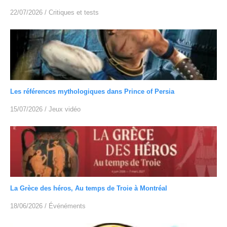
22/07/2026
/
Critiques et tests
Les références mythologiques dans Prince of Persia
15/07/2026
/
Jeux vidéo
La Grèce des héros, Au temps de Troie à Montréal
18/06/2026
/
Événéments