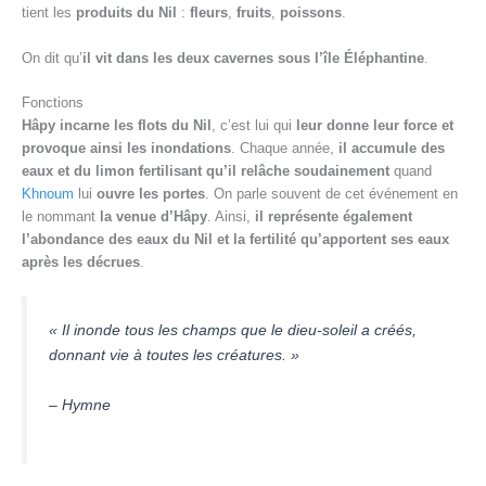
tient les
produits du Nil
:
fleurs
,
fruits
,
poissons
.
On dit qu’
il vit dans les deux cavernes sous l’île Éléphantine
.
Fonctions
Hâpy incarne les flots du Nil
, c’est lui qui
leur donne leur force et
provoque ainsi les inondations
. Chaque année,
il accumule des
eaux et du limon fertilisant qu’il relâche soudainement
quand
Khnoum
lui
ouvre les portes
. On parle souvent de cet événement en
le nommant
la venue d’Hâpy
. Ainsi,
il représente également
l’abondance des eaux du Nil et la fertilité qu’apportent ses eaux
après les décrues
.
« Il inonde tous les champs que le dieu-soleil a créés,
donnant vie à toutes les créatures. »
– Hymne