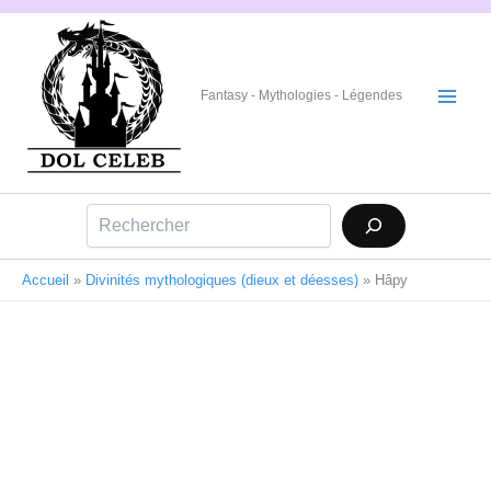
Aller
au
contenu
Fantasy - Mythologies - Légendes
Rechercher
Accueil
»
Divinités mythologiques (dieux et déesses)
»
Hâpy