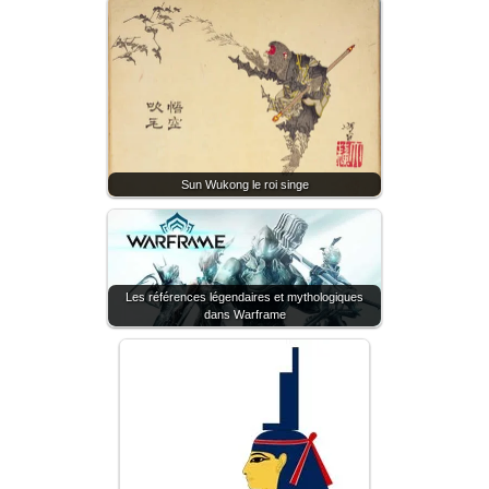
Sun Wukong le roi singe
Les références légendaires et mythologiques
dans Warframe