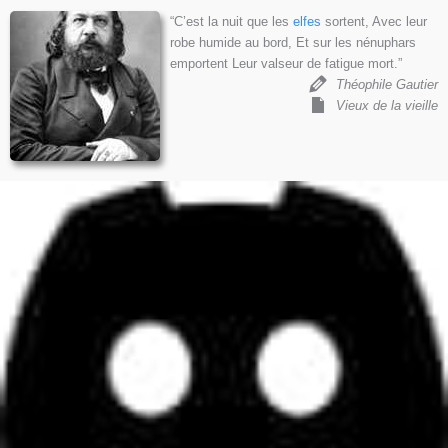
“C’est la nuit que les
elfes
sortent, Avec leur
robe humide au bord, Et sur les nénuphars
emportent Leur valseur de fatigue mort.”
Théophile Gautier
Vieux de la vieille