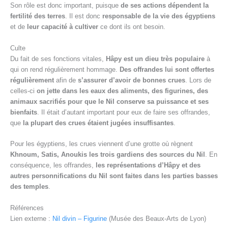
Son rôle est donc important, puisque
de ses actions dépendent la
fertilité des terres
. Il est donc
responsable de la vie des égyptiens
et de
leur capacité à cultiver
ce dont ils ont besoin.
Culte
Du fait de ses fonctions vitales,
Hâpy est un dieu très populaire
à
qui on rend régulièrement hommage.
Des offrandes lui sont offertes
régulièrement
afin de
s’assurer d’avoir de bonnes crues
. Lors de
celles-ci
on jette dans les eaux des aliments, des figurines, des
animaux sacrifiés pour que le Nil conserve sa puissance et ses
bienfaits
. Il était d’autant important pour eux de faire ses offrandes,
que
la plupart des crues étaient jugées insuffisantes
.
Pour les égyptiens, les crues viennent d’une grotte où règnent
Khnoum, Satis, Anoukis les trois gardiens des sources du Nil
. En
conséquence, les offrandes,
les représentations d’Hâpy et des
autres personnifications du Nil sont faites dans les parties basses
des temples
.
Références
Lien externe :
Nil divin – Figurine
(Musée des Beaux-Arts de Lyon)