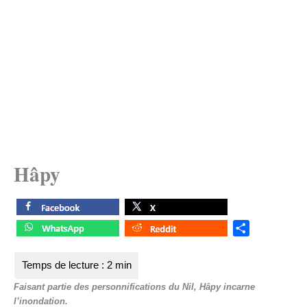
Hâpy
S
h
a
r
Faisant partie des personnifications du Nil, Hâpy incarne
e
l’inondation.