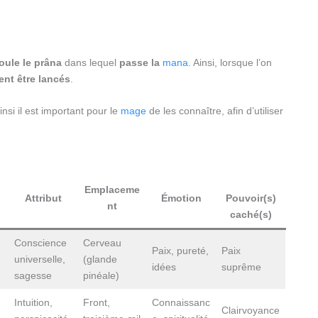
oule le prâna
dans lequel
passe la
mana
. Ainsi, lorsque l’on
ent être lancés
.
insi il est important pour le
mage
de les connaître, afin d’utiliser
Emplaceme
Attribut
Émotion
Pouvoir(s)
nt
caché(s)
Conscience
Cerveau
Paix, pureté,
Paix
universelle,
(glande
idées
suprême
sagesse
pinéale)
Intuition,
Front,
Connaissanc
Clairvoyance