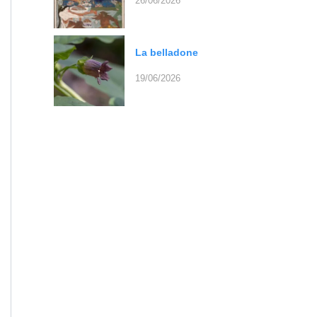
26/06/2026
La belladone
19/06/2026