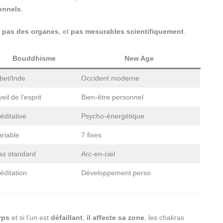
onnels
.
t pas des organes
, et
pas mesurables scientifiquement
.
Bouddhisme
New Age
ibet/Inde
Occident moderne
eil de l’esprit
Bien-être personnel
éditative
Psycho-énergétique
ariable
7 fixes
as standard
Arc-en-ciel
éditation
Développement perso
rps
et si l’un est
défaillant
,
il affecte sa zone
, les chakras