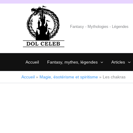
Aller
au
contenu
Fantasy - Mythologies - Légendes
Accueil
Fantasy, mythes, légendes
Articles
Accueil
»
Magie, ésotérisme et spiritisme
»
Les chakras