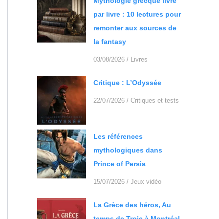
Mythologie grecque livre
par livre : 10 lectures pour
remonter aux sources de
la fantasy
03/08/2026
/
Livres
Critique : L’Odyssée
22/07/2026
/
Critiques et tests
Les références
mythologiques dans
Prince of Persia
15/07/2026
/
Jeux vidéo
La Grèce des héros, Au
temps de Troie à Montréal