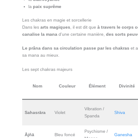
la
paix suprême
Les chakras en magie et sorcellerie
Dans les
arts magiques
, il est dit que
à travers le corps c
canalise la mana
d’une certaine manière,
des sorts peuv
Le prâna dans sa circulation passe par les chakras
et a
sa mana au mieux.
Les sept chakras majeurs
Nom
Couleur
Élément
Divinité
Vibration /
Sahasrāra
Violet
Shiva
Spanda
Psychisme /
Ājñā
Bleu foncé
Ganesha