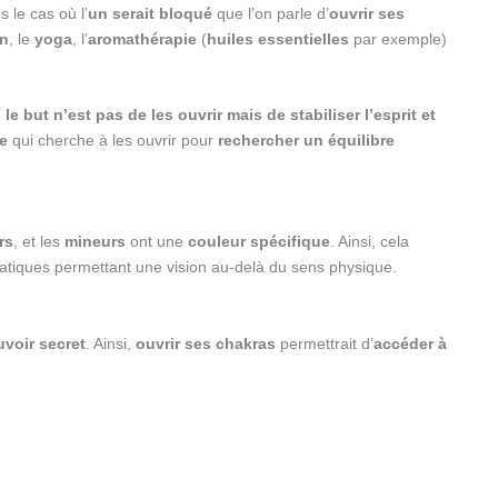
 le cas où l’
un serait bloqué
que l’on parle d’
ouvrir ses
on
, le
yoga
, l’
aromathérapie
(
huiles essentielles
par exemple)
,
le but n’est pas de les ouvrir mais de stabiliser l’esprit et
e
qui cherche à les ouvrir pour
rechercher un équilibre
rs
, et les
mineurs
ont une
couleur spécifique
. Ainsi, cela
atiques permettant une vision au-delà du sens physique.
voir secret
. Ainsi,
ouvrir ses chakras
permettrait d’
accéder à