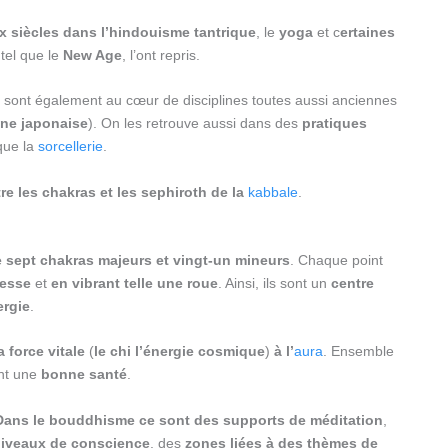
 siècles dans l’hindouisme tantrique
, le
yoga
et c
ertaines
tel que le
New Age
, l’ont repris.
ls sont également au cœur de disciplines toutes aussi anciennes
ne japonaise
). On les retrouve aussi dans des
pratiques
que la
sorcellerie
.
re les chakras et les sephiroth de la
kabbale
.
 sept chakras majeurs et vingt-un mineurs
. Chaque point
tesse
et
en vibrant telle une roue
. Ainsi, ils sont un
centre
ergie
.
 force vitale
(
le chi l’énergie cosmique
)
à l’
aura
. Ensemble
nt une
bonne santé
.
Dans le bouddhisme ce sont des supports de méditation
,
iveaux de conscience
, des
zones liées à des thèmes de