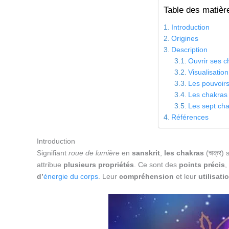
Table des matièr
Introduction
Origines
Description
Ouvrir ses c
Visualisatio
Les pouvoir
Les chakras 
Les sept ch
Références
Introduction
Signifiant
roue de lumière
en
sanskrit
,
les chakras
(चक्र) 
attribue
plusieurs propriétés
. Ce sont des
points précis
,
d’
énergie du corps
. Leur
compréhension
et leur
utilisati