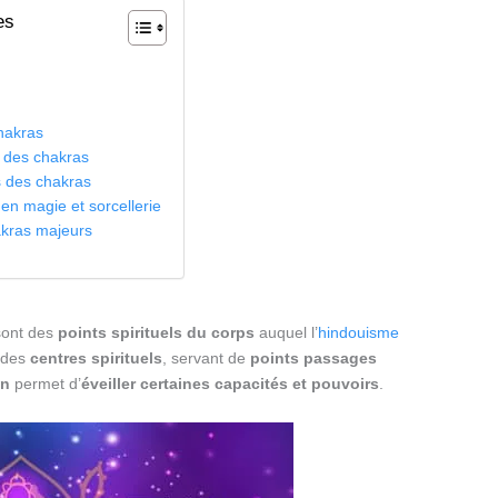
es
hakras
n des chakras
s des chakras
en magie et sorcellerie
akras majeurs
sont des
points spirituels du corps
auquel l’
hindouisme
 des
centres spirituels
, servant de
points passages
on
permet d’
éveiller certaines capacités et pouvoirs
.