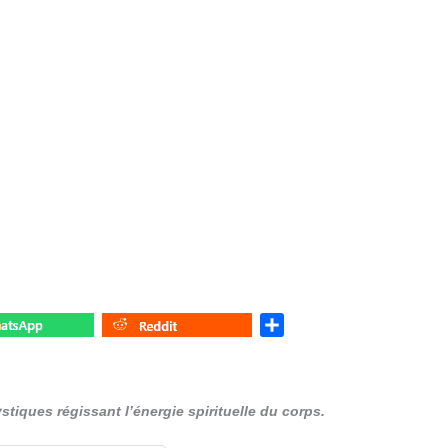
S
h
a
r
tiques régissant l’énergie spirituelle du corps.
e