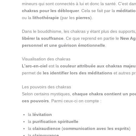
mineurs qui sont connectés à lui et donc la santé. C’est dans
chakras pour les débloquer
. Cela se fait par la
méditati
ou la
lithothérapie
(par les
pierres
).
Dans le bouddhisme, les chakras y étant plus des supports
libérer la souffrance
. Ce que reprend en partie le
New Ag
personnel et une guérison émotionnelle
.
Visualisation des chakras
L’arc-en-ciel
est la
couleur attribuée aux chakras majeu
permet de
les identifier lors des méditations
et autres pr
Les pouvoirs des chakras
Selon certains mystiques,
chaque chakra contient un pou
ces pouvoirs
. Parmi ceux-ci on compte :
la
lévitation
la
purification spirituelle
la
clairaudience
(
communication avec les esprits
)
la
clairvoyance