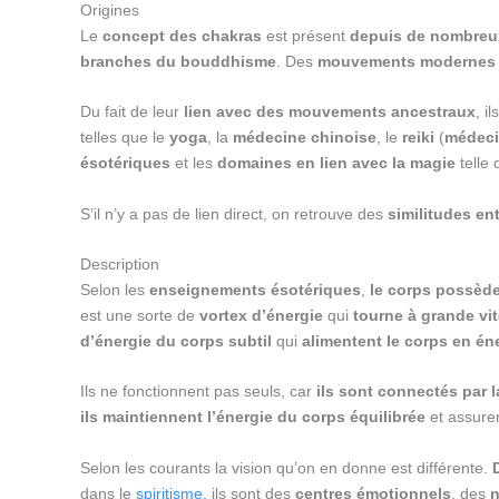
Origines
Le
concept des chakras
est présent
depuis de nombreux
branches du bouddhisme
. Des
mouvements modernes
Du fait de leur
lien avec des mouvements ancestraux
, i
telles que le
yoga
, la
médecine chinoise
, le
reiki
(
médeci
ésotériques
et les
domaines en lien avec la magie
telle 
S’il n’y a pas de lien direct, on retrouve des
similitudes ent
Description
Selon les
enseignements ésotériques
,
le corps possède
est une sorte de
vortex d’énergie
qui
tourne à grande vi
d’énergie du corps subtil
qui
alimentent le corps en én
Ils ne fonctionnent pas seuls, car
ils sont connectés par la
ils maintiennent l’énergie du corps équilibrée
et assure
Selon les courants la vision qu’on en donne est différente.
dans le
spiritisme
, ils sont des
centres émotionnels
, des
n