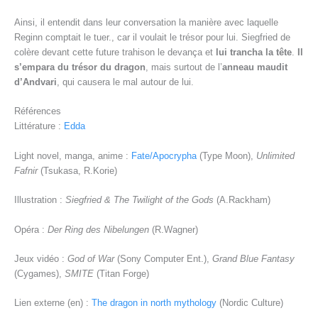
Ainsi, il entendit dans leur conversation la manière avec laquelle
Reginn comptait le tuer., car il voulait le trésor pour lui. Siegfried de
colère devant cette future trahison le devança et
lui trancha la tête
.
Il
s’empara du trésor du dragon
, mais surtout de l’
anneau maudit
d’Andvari
, qui causera le mal autour de lui.
Références
Littérature :
Edda
Light novel, manga, anime :
Fate/Apocrypha
(Type Moon),
Unlimited
Fafnir
(Tsukasa, R.Korie)
Illustration :
Siegfried & The Twilight of the Gods
(A.Rackham)
Opéra :
Der Ring des Nibelungen
(R.Wagner)
Jeux vidéo :
God of War
(Sony Computer Ent.),
Grand Blue Fantasy
(Cygames),
SMITE
(Titan Forge)
Lien externe (en) :
The dragon in north mythology
(Nordic Culture)