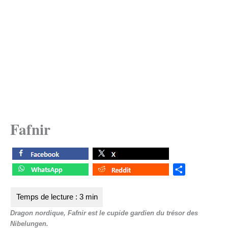
Fafnir
S
h
a
r
Dragon nordique, Fafnir est le cupide gardien du trésor des
e
Nibelungen.