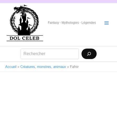
Aller
au
contenu
Fantasy - Mythologies - Légendes
Rechercher
Accueil
»
Créatures, monstres, animaux
»
Fafnir