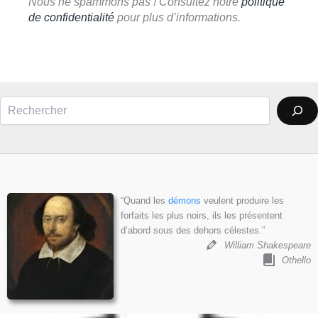
Nous ne spammons pas ! Consultez notre
politique
de confidentialité
pour plus d’informations.
Rechercher
“Quand les
démons
veulent produire les
forfaits les plus noirs, ils les présentent
d’abord sous des dehors célestes.”
William Shakespeare
Othello