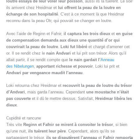
loutre essaya de leur voler leur poisson
, aussi ils la tuèrent. Le soir
ils arrivent chez Hreidmar et
lui offrent la peau de la loutre en
échange de son hospitalité
. C’est à ce moment là que Hreidmar
reconnu dans la peau Otr, qui pouvait se changer en loutre.
Avec l’aide de Reginn et Fafnir,
il captura les trois dieux
et
en guise
de compensation demanda aux dieux une quantité d’or qui
couvrirait la peau de loutre
.
Loki fut libéré
et chargé d’amener cet
or. Il se rendit chez le
nain Andvari
et lui prit son trésor. Alors qu’il
allait partir, il se rendit compte que
le nain gardait l’
Anneau
des Nibelungen
,
apportant richesse et pouvoir
. Loki lui prit et
Andvari par vengeance maudit l’anneau
.
Loki retourna chez Hreidmar et
recouvrit la peau de loutre du trésor
d’Andvari
, mais garda l’anneau. Cependant
une moustache n’était
pas couverte
et il dû le mettre dessus. Satisfait,
Hreidmar libéra les
dieux
.
Cupidité et rancune
Très vite
Reginn et Fafnir se mirent à convoiter le trésor
, si bien
qu’une nuit,
ils tuèrent leur père
. Cependant, alors qu’ils se
partageaient le trésor,
ils se disputèrent l’anneau
et
Fafnir remporta