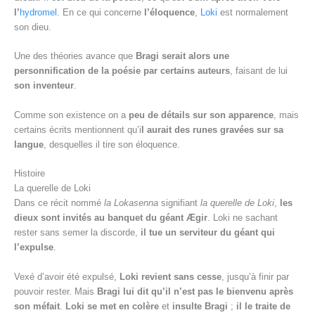
l’
hydromel
. En ce qui concerne
l’éloquence
,
Loki
est normalement
son dieu.
Une des théories avance que
Bragi serait alors une
personnification de la poésie par certains auteurs
, faisant de lui
son inventeur
.
Comme son existence on a
peu de détails sur son apparence
, mais
certains écrits mentionnent qu’i
l aurait des runes gravées sur sa
langue
, desquelles il tire son éloquence.
Histoire
La querelle de Loki
Dans ce récit nommé
la Lokasenna
signifiant
la querelle de Loki
,
les
dieux sont invités au banquet du géant Ægir
. Loki ne sachant
rester sans semer la discorde,
il tue un serviteur du géant qui
l’expulse
.
Vexé d’avoir été expulsé,
Loki revient sans cesse
, jusqu’à finir par
pouvoir rester. Mais
Bragi lui dit qu’il n’est pas le bienvenu après
son méfait
.
Loki se met en colère
et
insulte Bragi
;
il le traite de