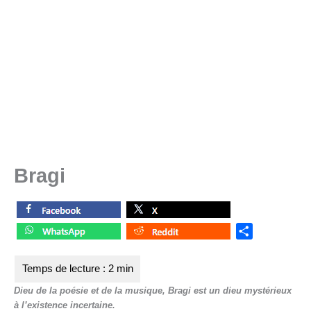
Bragi
S
h
a
r
Dieu de la poésie et de la musique, Bragi est un dieu mystérieux
e
à l’existence incertaine.