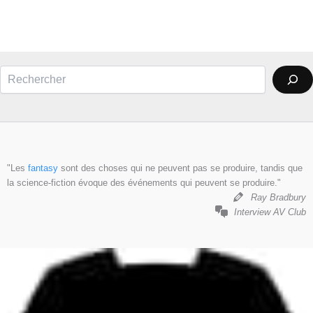
Rechercher
"Les
fantasy
sont des choses qui ne peuvent pas se produire, tandis que
la science-fiction évoque des événements qui peuvent se produire."
Ray Bradbury
Interview AV Club