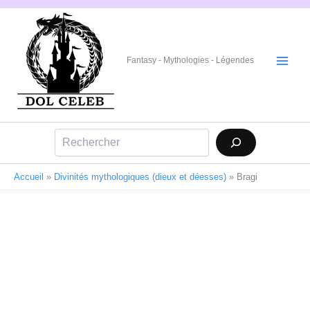
Aller
au
contenu
Fantasy - Mythologies - Légendes
Rechercher
Accueil
»
Divinités mythologiques (dieux et déesses)
»
Bragi