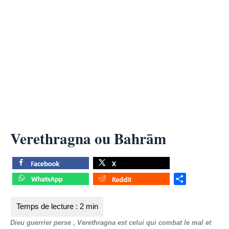
Verethragna ou Bahrām
S
h
a
r
Dieu guerrier perse , Verethragna est celui qui combat le mal et
e