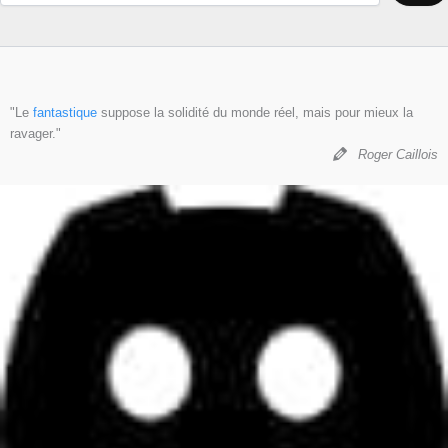
"Le
fantastique
suppose la solidité du monde réel, mais pour mieux la
ravager."
Roger Caillois