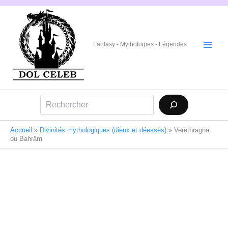
Aller
au
contenu
Fantasy - Mythologies - Légendes
Rechercher
Accueil
»
Divinités mythologiques (dieux et déesses)
»
Verethragna
ou Bahrām