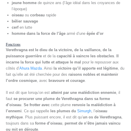
jeune homme
de quinze ans (l’âge idéal dans les croyances de
l’époque)
oiseau
ou
corbeau
rapide
bélier sauvage
cerf
en lutte
homme dans la force de l’âge
armé d’une
épée d’or
Fonctions
Verethragna est le dieu de la victoire, de la vaillance, de la
puissance guerrière
et de la
capacité à vaincre les obstacles
.
Il
incarne la force qui lutte et attaque le mal
pour le repousser aux
côtés d’
Ahura Mazda
. Ainsi
la victoire qu’il apporte est légitime
, du
fait qu’elle ait été cherchée pour des
raisons nobles et maintenir
l’ordre cosmique
, avec
bravoure et courage
.
Il est dit que lorsqu’on est
atteint par une malédiction ennemie
, il
faut
se procurer une plume de Verethragna dans sa forme
d’oiseau
.
Se frotter avec
cette plume
renvoie la malédiction à
l’ennemi
. Ce qui rappelle
les plumes du
Simurgh
, l’
oiseau
mythique
. Plus puissant encore, il est dit qu’
un os de Verethragna
,
toujours dans sa
forme d’oiseau
,
permet de n’être jamais vaincu
ou mit en déroute
.