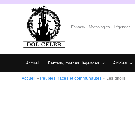
Aller
au
contenu
Fantasy - Mythologies - Légendes
Accueil
Fantasy, mythes, légendes
Articles
Accueil
»
Peuples, races et communautés
»
Les gnolls