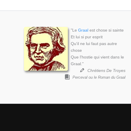
"Le
Graal
est chose si sainte
Et lui si pur esprit
Qu'il ne lui faut pas autre
chose
Que l'hostie qui vient dans le
Graal."
Chrétiens De Troyes
Perceval ou le Roman du Graal