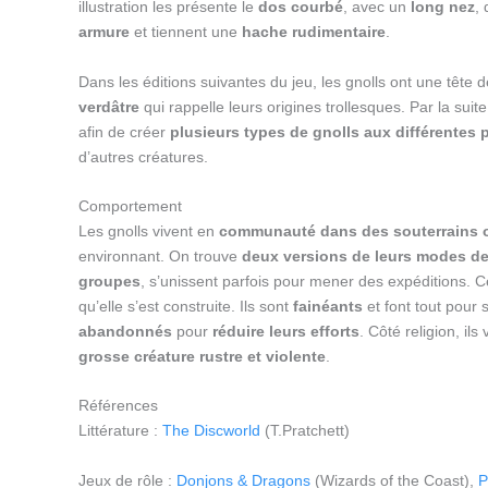
illustration les présente le
dos courbé
, avec un
long nez
,
armure
et tiennent une
hache rudimentaire
.
Dans les éditions suivantes du jeu, les gnolls ont une tête d
verdâtre
qui rappelle leurs origines trollesques. Par la suite
afin de créer
plusieurs types de gnolls aux différentes
d’autres créatures.
Comportement
Les gnolls vivent en
communauté dans des souterrains o
environnant. On trouve
deux versions de leurs modes de
groupes
, s’unissent parfois pour mener des expéditions. C
qu’elle s’est construite. Ils sont
fainéants
et font tout pour 
abandonnés
pour
réduire leurs efforts
. Côté religion, il
grosse créature rustre et violente
.
Références
Littérature :
The Discworld
(T.Pratchett)
Jeux de rôle :
Donjons & Dragons
(Wizards of the Coast),
P