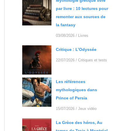
Mythologie grecque livre
par livre : 10 lectures pour
remonter aux sources de
la fantasy
03/08/2026
/
Livres
Critique : L’Odyssée
22/07/2026
/
Critiques et tests
Les références
mythologiques dans
Prince of Persia
15/07/2026
/
Jeux vidéo
La Grèce des héros, Au
temps de Troie à Montréal