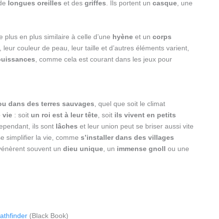
 de
longues oreilles
et des
griffes
. Ils portent un
casque
, une
e plus en plus similaire à celle d’une
hyène
et un
corps
, leur couleur de peau, leur taille et d’autres éléments varient,
 puissances
, comme cela est courant dans les jeux pour
u dans des terres sauvages
, quel que soit le climat
 vie
: soit
un roi est à leur tête
, soit
ils vivent en petits
ependant, ils sont
lâches
et leur union peut se briser aussi vite
se simplifier la vie, comme
s’installer dans des villages
s vénèrent souvent un
dieu unique
, un
immense gnoll
ou une
athfinder
(Black Book)