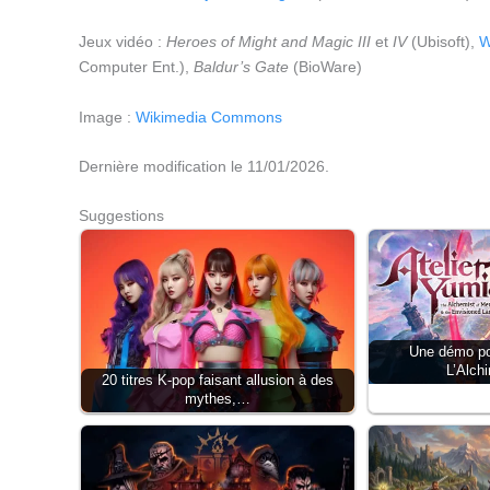
Jeux vidéo :
Heroes of Might and Magic III
et
IV
(Ubisoft),
W
Computer Ent.),
Baldur’s Gate
(BioWare)
Image :
Wikimedia Commons
Dernière modification le 11/01/2026.
Suggestions
Une démo pou
L’Alch
20 titres K-pop faisant allusion à des
mythes,…