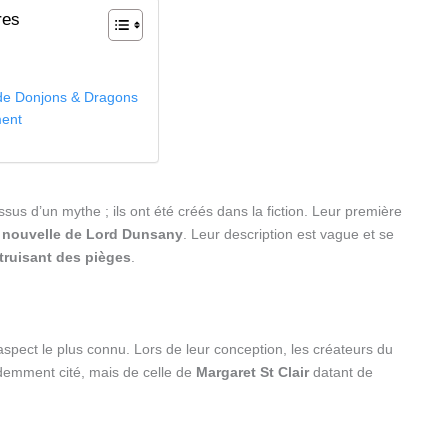
res
 de Donjons & Dragons
ent
ssus d’un mythe ; ils ont été créés dans la fiction. Leur première
e
nouvelle de Lord Dunsany
. Leur description est vague et se
truisant des pièges
.
aspect le plus connu. Lors de leur conception, les créateurs du
édemment cité, mais de celle de
Margaret St Clair
datant de