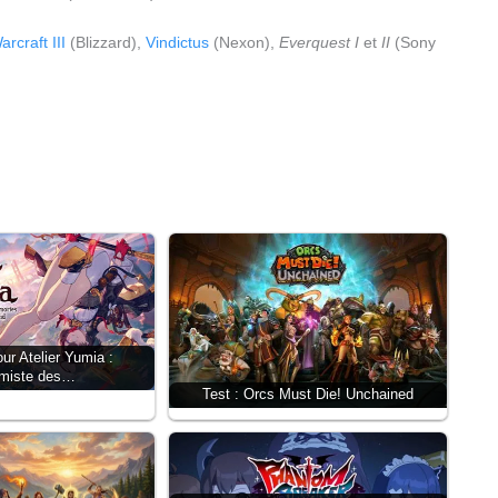
arcraft III
(Blizzard),
Vindictus
(Nexon),
Everquest I
et
II
(Sony
r Atelier Yumia :
imiste des…
Test : Orcs Must Die! Unchained