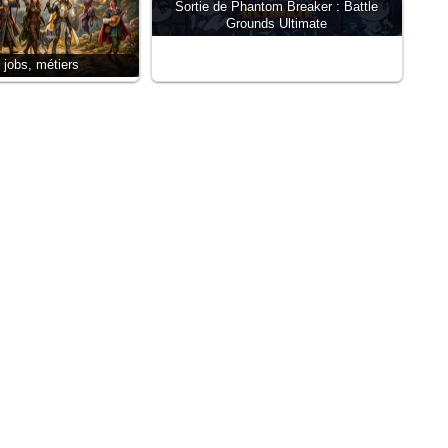
Sortie de Phantom Breaker : Battle
Grounds Ultimate
 jobs, métiers