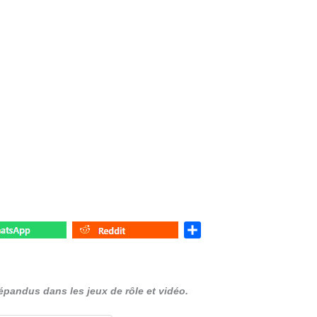
S
h
a
r
répandus dans les jeux de rôle et vidéo.
e