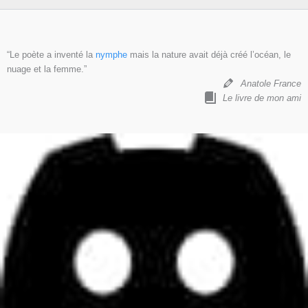
“Le poète a inventé la
nymphe
mais la nature avait déjà créé l’océan, le
nuage et la femme.”
Anatole France
Le livre de mon ami