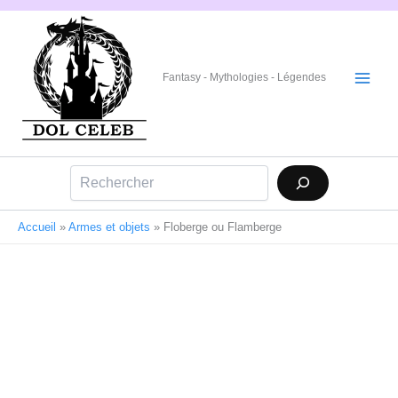
Aller
au
contenu
Fantasy - Mythologies - Légendes
Rechercher
Accueil
»
Armes et objets
»
Floberge ou Flamberge