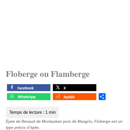
Floberge ou Flamberge
S
h
a
r
Épée de Renaud de Montauban puis de Maugris, Floberge est un
e
type précis d’épée.