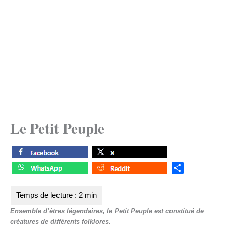
Le Petit Peuple
S
h
a
r
Ensemble d’êtres légendaires, le Petit Peuple est constitué de
e
créatures de différents folklores.