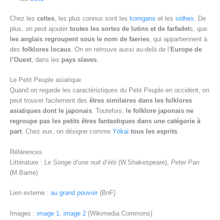
Chez les
celtes
, les plus connus sont les
korrigans
et les
sidhes
. De
plus, on peut ajouter
toutes les sortes de lutins et de farfadet
s, que
les anglais regroupent sous le nom de faeries
, qui appartiennent à
des
folklores locaux
. On en retrouve aussi au-delà de l’
Europe de
l’Ouest
, dans les
pays slaves
.
Le Petit Peuple asiatique
Quand on regarde les caractéristiques du Petit Peuple en occident, on
peut trouver facilement des
êtres similaires dans les folklores
asiatiques dont le japonais
. Toutefois,
le folklore japonais ne
regroupe pas les petits êtres fantastiques dans une catégorie à
part
. Chez eux, on désigne comme
Yōkai
tous les esprits
.
Références
Littérature :
Le Songe d’une nuit d’été
(W.Shakespeare),
Peter Pan
(M.Barrie)
Lien externe :
au grand pouvoir
(BnF)
Images :
image 1
,
image 2
(Wikimedia Commons)