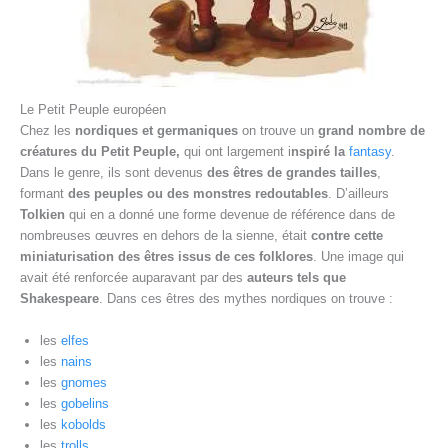
Le Petit Peuple européen
Chez les
nordiques et germaniques
on trouve un
grand nombre de
créatures du Petit Peuple,
qui ont largement i
nspiré la
fantasy
.
Dans le genre, ils sont devenus
des êtres de grandes tailles
,
formant
des peuples ou des monstres redoutables
. D’ailleurs
Tolkien
qui en a donné une forme devenue de référence dans de
nombreuses œuvres en dehors de la sienne, était
contre cette
miniaturisation des êtres issus de ces folklores
. Une image qui
avait été renforcée auparavant par des
auteurs tels que
Shakespeare
. Dans ces êtres des mythes nordiques on trouve :
les
elfes
les
nains
les
gnomes
les
gobelins
les
kobolds
les
trolls