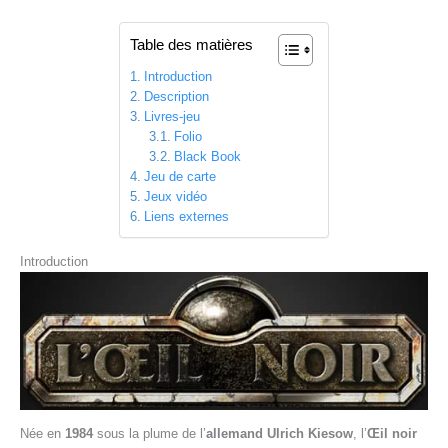
Table des matières
Introduction
Description
Livres-jeu
Folio
Black Book
Jeu de carte
Jeux vidéo
Liens externes
Introduction
Née en
1984
sous la plume de l’
allemand Ulrich Kiesow
, l’
Œil noir