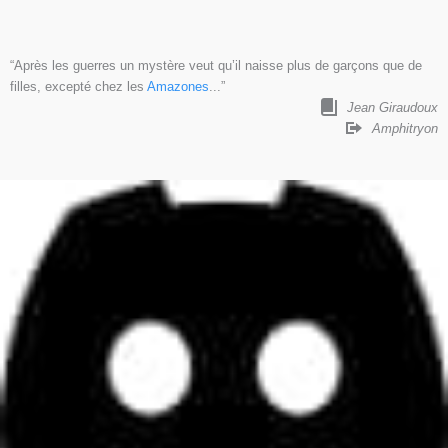
“Après les guerres un mystère veut qu’il naisse plus de garçons que de
filles, excepté chez les
Amazones
...”
Jean Giraudoux
Amphitryon