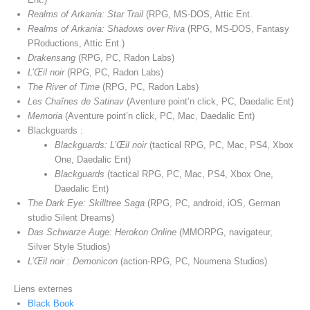
Realms of Arkania: Star Trail
(RPG, MS-DOS, Attic Ent.
Realms of Arkania: Shadows over Riva
(RPG, MS-DOS, Fantasy
PRoductions, Attic Ent.)
Drakensang
(RPG, PC, Radon Labs)
L’Œil noir
(RPG, PC, Radon Labs)
The River of Time
(RPG, PC, Radon Labs)
Les Chaînes de Satinav
(Aventure point’n click, PC, Daedalic Ent)
Memoria
(Aventure point’n click, PC, Mac, Daedalic Ent)
Blackguards :
Blackguards: L’Œil noir
(tactical RPG, PC, Mac, PS4, Xbox
One, Daedalic Ent)
Blackguards
(tactical RPG, PC, Mac, PS4, Xbox One,
Daedalic Ent)
The Dark Eye: Skilltree Saga
(RPG, PC, android, iOS, German
studio Silent Dreams)
Das Schwarze Auge: Herokon Online
(MMORPG, navigateur,
Silver Style Studios)
L’Œil noir : Demonicon
(action-RPG, PC, Noumena Studios)
Liens externes
Black Book