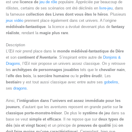
est une
licence de
jeu de rôle
populaire. Appréciée par beaucoup de
rôlistes, certains de ses scénarios ont été déclinés en
livre-jeu
, dans
la fameuse
collection des Livres dont vous êtes le héros
. Plusieurs
jeux vidéo
prennent place également dans cet univers. A l’origine
médiévale-fantastique
. la licence a évolué devenant plus de
fantasy
réaliste
, rendant la
magie plus rare
.
Description
L’Œil noir prend place dans le
monde médiéval-fantastique de Dère
et son
continent d’Aventurie
. S’inspirant entre autre de
Donjons &
Dragons
, l’Œil noir propose un univers assez classique. On y retrouve
les
archétypes de personnages jouables
tels que le
chevalier nain
,
l’
elfe des bois
, la
sorcière humaine
ou le
prêtre érudi
t. Les
bestiair
e y est tout aussi classique avec entre autre ses
gobelins
,
ses
dragons
.
Ainsi,
l’intégration dans l’univers est assez immédiate pour les
joueurs
, d’autant que les aventures reposent en grande partie sur
le
classique porte-monstre-trésor
. De plus le
système de jeu
dans sa
base se veut
simple et efficace
. Il ne repose que sur
deux types de
dés
(
six et vingt faces
) et un principe de
preuves de qualité
(où
on
doit faire moins qu’une caractéristique
). Cependant, bien que