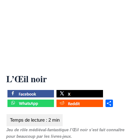
L’Œil noir
S
h
a
r
Jeu de rôle médiéval-fantastique l’Œil noir s’est fait connaître
e
pour beaucoup par les livres-jeux.