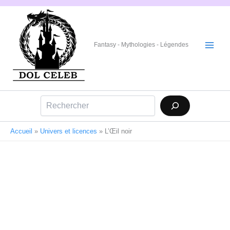
Aller
au
contenu
Fantasy - Mythologies - Légendes
Rechercher
Accueil
»
Univers et licences
»
L’Œil noir