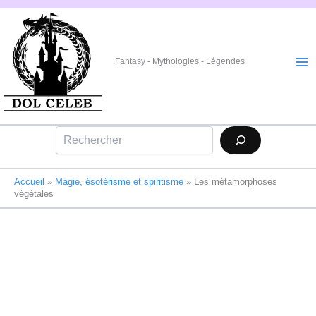
Aller
au
contenu
Fantasy - Mythologies - Légendes
Rechercher
Accueil
»
Magie, ésotérisme et spiritisme
»
Les métamorphoses
végétales