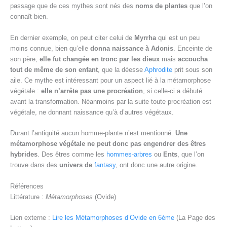
passage que de ces mythes sont nés des
noms de plantes
que l’on
connaît bien.
En dernier exemple, on peut citer celui de
Myrrha
qui est un peu
moins connue, bien qu’elle
donna naissance à Adonis
. Enceinte de
son père,
elle fut changée en tronc par les dieux
mais
accoucha
tout de même de son enfant
, que la déesse
Aphrodite
prit sous son
aile. Ce mythe est intéressant pour un aspect lié à la métamorphose
végétale :
elle n’arrête pas une procréation
, si celle-ci a débuté
avant la transformation. Néanmoins par la suite toute procréation est
végétale, ne donnant naissance qu’à d’autres végétaux.
Durant l’antiquité aucun homme-plante n’est mentionné.
Une
métamorphose végétale ne peut donc pas engendrer des êtres
hybrides
. Des êtres comme les
hommes-arbres
ou
Ents
, que l’on
trouve dans des
univers de
fantasy
, ont donc une autre origine.
Références
Littérature :
Métamorphoses
(Ovide)
Lien externe :
Lire les Métamorphoses d’Ovide en 6ème
(La Page des