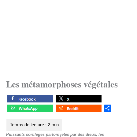
Les métamorphoses végétales
S
h
a
r
Puissants sortilèges parfois jetés par des dieux, les