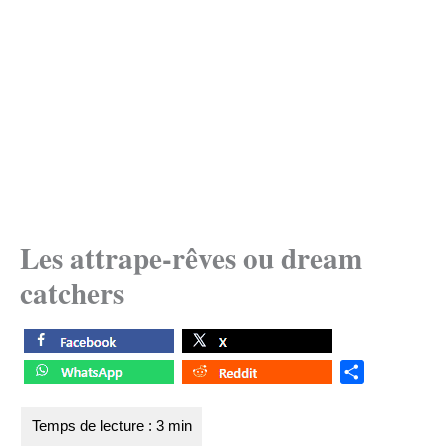
Les attrape-rêves ou dream
catchers
S
h
a
r