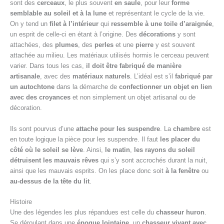
sont des
cerceaux
, le plus souvent
en saule
, pour leur
forme
semblable au soleil et à la lune
et représentant le cycle de la vie.
On y tend un
filet à l’intérieur
qui
ressemble à une toile d’araignée
,
un esprit de celle-ci en étant à l’origine. Des
décorations
y sont
attachées, des
plumes
, des
perles
et une
pierre
y est souvent
attachée au milieu. Les matériaux utilisés hormis le cerceau peuvent
varier. Dans tous les cas,
il doit être fabriqué de manière
artisanale
, avec des
matériaux naturels
. L’idéal est s’il
fabriqué par
un autochtone
dans la démarche de
confectionner un objet en lien
avec des croyances
et non simplement un objet artisanal ou de
décoration.
Ils sont pourvus d’une
attache pour les suspendre
. La
chambre
est
en toute logique la pièce pour les suspendre. Il faut
les placer du
côté où le soleil se lève
. Ainsi,
le matin
,
les rayons du soleil
détruisent les mauvais rêves
qui s’y sont accrochés durant la nuit,
ainsi que les mauvais esprits. On les place donc soit
à la fenêtre
ou
au-dessus de la tête du lit
.
Histoire
Une des légendes les plus répandues est celle du
chasseur huron
.
Se déroulant dans une
époque lointaine
, un
chasseur vivant avec