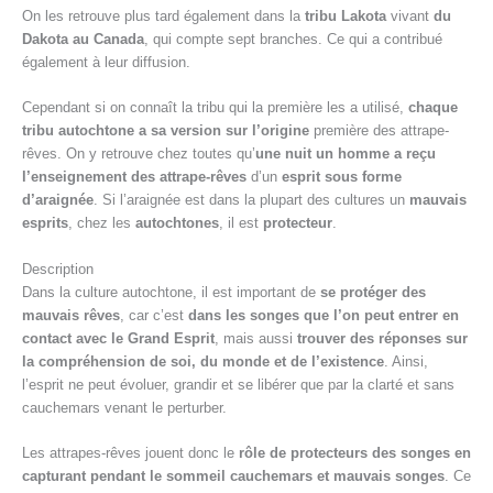
On les retrouve plus tard également dans la
tribu Lakota
vivant
du
Dakota au Canada
, qui compte sept branches. Ce qui a contribué
également à leur diffusion.
Cependant si on connaît la tribu qui la première les a utilisé,
chaque
tribu autochtone a sa version sur l’origine
première des attrape-
rêves. On y retrouve chez toutes qu’
une nuit un homme a reçu
l’enseignement des attrape-rêves
d’un
esprit sous forme
d’araignée
. Si l’araignée est dans la plupart des cultures un
mauvais
esprits
, chez les
autochtones
, il est
protecteur
.
Description
Dans la culture autochtone, il est important de
se protéger des
mauvais rêves
, car c’est
dans les songes que l’on peut entrer en
contact avec le Grand Esprit
, mais aussi
trouver des réponses sur
la compréhension de soi, du monde et de l’existence
. Ainsi,
l’esprit ne peut évoluer, grandir et se libérer que par la clarté et sans
cauchemars venant le perturber.
Les attrapes-rêves jouent donc le
rôle de protecteurs des songes en
capturant pendant le sommeil cauchemars et mauvais songes
. Ce