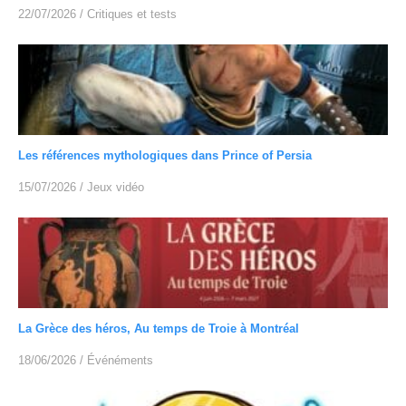
22/07/2026
/
Critiques et tests
Les références mythologiques dans Prince of Persia
15/07/2026
/
Jeux vidéo
La Grèce des héros, Au temps de Troie à Montréal
18/06/2026
/
Événéments