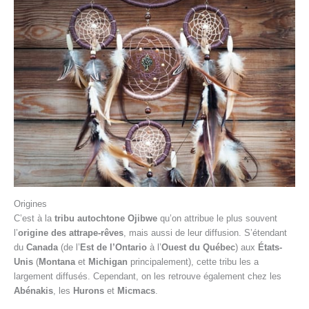
Origines
C’est à la
tribu autochtone Ojibwe
qu’on attribue le plus souvent
l’
origine des attrape-rêves
, mais aussi de leur diffusion. S’étendant
du
Canada
(de l’
Est de l’Ontario
à l’
Ouest du Québec
) aux
États-
Unis
(
Montana
et
Michigan
principalement), cette tribu les a
largement diffusés. Cependant, on les retrouve également chez les
Abénakis
, les
Hurons
et
Micmacs
.