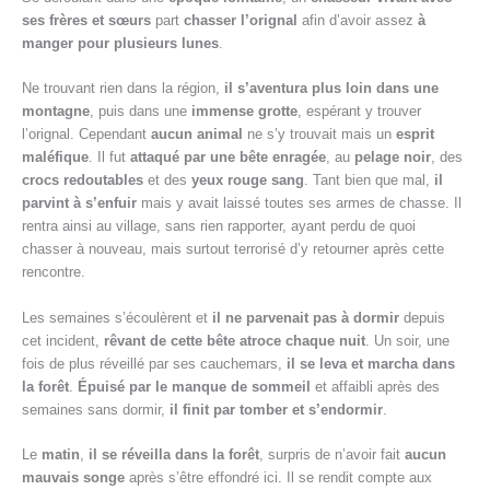
ses frères et sœurs
part
chasser l’orignal
afin d’avoir assez
à
manger pour plusieurs lunes
.
Ne trouvant rien dans la région,
il s’aventura plus loin dans une
montagne
, puis dans une
immense grotte
, espérant y trouver
l’orignal. Cependant
aucun animal
ne s’y trouvait mais un
esprit
maléfique
. Il fut
attaqué par une bête enragée
, au
pelage noir
, des
crocs redoutables
et des
yeux rouge sang
. Tant bien que mal,
il
parvint à s’enfuir
mais y avait laissé toutes ses armes de chasse. Il
rentra ainsi au village, sans rien rapporter, ayant perdu de quoi
chasser à nouveau, mais surtout terrorisé d’y retourner après cette
rencontre.
Les semaines s’écoulèrent et
il ne parvenait pas à dormir
depuis
cet incident,
rêvant de cette bête atroce chaque nuit
. Un soir, une
fois de plus réveillé par ses cauchemars,
il se leva et marcha dans
la forêt
.
Épuisé par le manque de sommeil
et affaibli après des
semaines sans dormir,
il finit par tomber et s’endormir
.
Le
matin
,
il se réveilla dans la forêt
, surpris de n’avoir fait
aucun
mauvais songe
après s’être effondré ici. Il se rendit compte aux