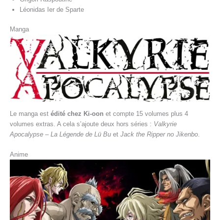
Léonidas Ier de Sparte
Manga
Le manga est
édité chez Ki-oon
et compte 15 volumes plus 4
volumes extras. A cela s’ajoute deux hors séries :
Valkyrie
Apocalypse – La Légende de Lü Bu
et
Jack the Ripper no Jikenbo
.
Anime