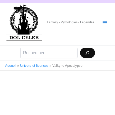
Aller
au
contenu
Fantasy - Mythologies - Légendes
Rechercher
Accueil
»
Univers et licences
»
Valkyrie Apocalypse