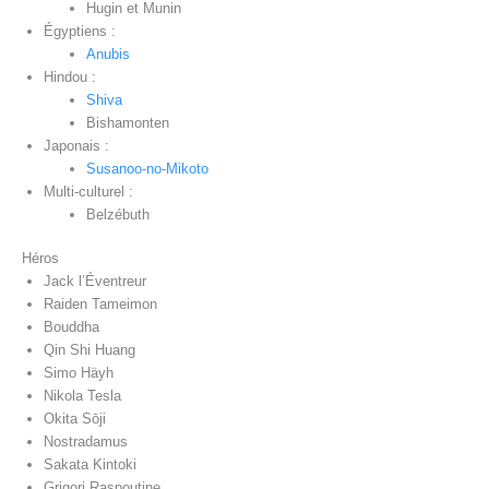
Hugin et Munin
Égyptiens :
Anubis
Hindou :
Shiva
Bishamonten
Japonais :
Susanoo-no-Mikoto
Multi-culturel :
Belzébuth
Héros
Jack l’Éventreur
Raiden Tameimon
Bouddha
Qin Shi Huang
Simo Häyh
Nikola Tesla
Okita Sōji
Nostradamus
Sakata Kintoki
Grigori Raspoutine