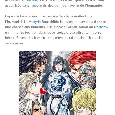
réunissent au
Valhalla
.
Zeus
, le
roi des dieux grecs
préside cette
assemblée dans laquelle
ils décident de l’avenir de l’humanité
.
Cependant une année, une majorité décide de
mettre fin à
l’humanité
. La
Valkyrie
Brunehilde
intervient et parvient à
donner
une chance aux humains
. Elle propose l’
organisation du
Ragnarök
,
un i
mmense tournoi
, dans lequel
treize dieux affrontent treize
héros
. Si sept des humains remportent leur duel, alors l’humanité
sera sauvée.