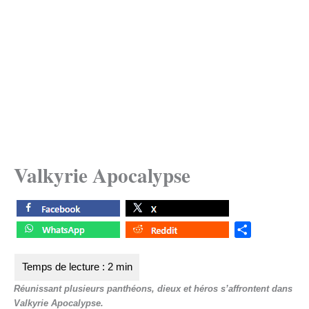
Valkyrie Apocalypse
S
h
a
r
Réunissant plusieurs panthéons, dieux et héros s’affrontent dans
e
Valkyrie Apocalypse.