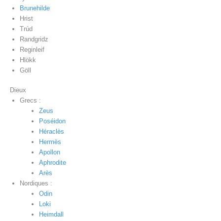
Brunehilde
Hrist
Trúd
Randgridz
Reginleif
Hlökk
Göll
Dieux
Grecs :
Zeus
Poséidon
Héraclès
Hermès
Apollon
Aphrodite
Arès
Nordiques :
Odin
Loki
Heimdall