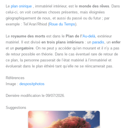
Le
plan onirique
, immatériel intérieur, est le
monde des rêves
. Dans
celui-ci, on voit certaines choses présentes, mais éloignées
géographiquement de nous, et aussi du passé ou du futur ; par
exemple : Tel’Aran’Rhiod (
Roue du Temps
).
Le
royaume des morts
est dans le
Plan de l’
Au-delà
, extérieur
matériel. Il est divisé
en trois plans intérieurs
: un
paradis
, un
enfer
et un
purgatoire
. On ne peut y accéder qu’en mourant et il n’y a pas
de retour possible en théorie. Dans le cas éventuel rare de retour de
ce plan, la personne passerait de l’état matériel à l’immatériel et
évoluerait dans le plan éthéré tant qu’elle ne se réincarnerait pas.
Références
Image :
despositphotos
Dernière modification le 09/07/2026.
Suggestions