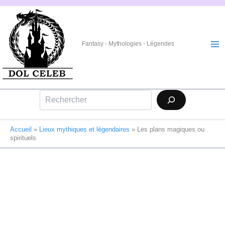
Aller
au
contenu
Fantasy - Mythologies - Légendes
Rechercher
Accueil
»
Lieux mythiques et légendaires
»
Les plans magiques ou
spirituels