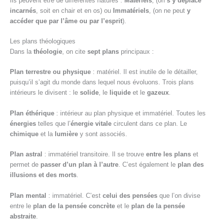
Ils peuvent être de différentes natures :
Matériels
, (on
s’y déplace
incarnés
, soit en chair et en os) ou
Immatériels
, (on ne peut
y
accéder que par l’âme ou par l’esprit
).
Les plans théologiques
Dans la
théologie
, on cite
sept plans
principaux :
Plan terrestre ou physique
: matériel. Il est inutile de le détailler,
puisqu’il s’agit du monde dans lequel nous évoluons. Trois plans
intérieurs le divisent : le
solide
, le
liquide
et le
gazeux
.
Plan éthérique
: intérieur au plan physique et immatériel. Toutes les
énergies
telles que l’
énergie vitale
circulent dans ce plan. Le
chimique
et la
lumière
y sont associés.
Plan astral
: immatériel transitoire. Il se trouve
entre les plans
et
permet de
passer d’un plan à l’autre
. C’est également le
plan des
illusions et des morts
.
Plan mental
: immatériel. C’est
celui des pensées
que l’on divise
entre le
plan de la pensée concrète
et le
plan de la pensée
abstraite
.