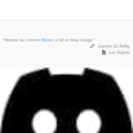
“Heureux qui, comme
Ulysse
, a fait un beau voyage.”
Joachim Du Bellay
Les Regrets