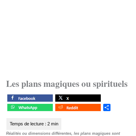
Les plans magiques ou spirituels
S
h
a
r
Réalités ou dimensions différentes, les plans magiques sont