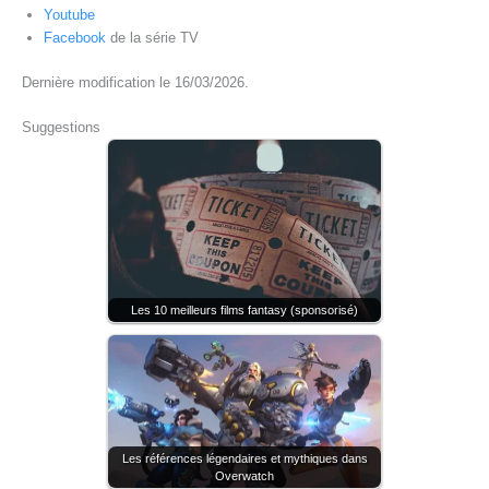
Youtube
Facebook
de la série TV
Dernière modification le 16/03/2026.
Suggestions
Les 10 meilleurs films fantasy (sponsorisé)
Les références légendaires et mythiques dans
Overwatch