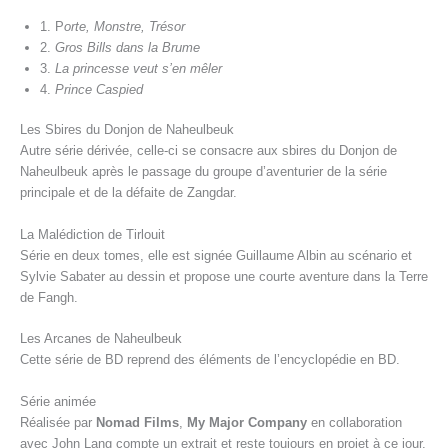
1. P
orte, Monstre, Trésor
2.
Gros Bills dans la Brume
3.
La princesse veut s’en mêler
4.
Prince Caspied
Les Sbires du Donjon de Naheulbeuk
Autre série dérivée, celle-ci se consacre aux sbires du Donjon de
Naheulbeuk après le passage du groupe d’aventurier de la série
principale et de la défaite de Zangdar.
La Malédiction de Tirlouit
Série en deux tomes, elle est signée Guillaume Albin au scénario et
Sylvie Sabater au dessin et propose une courte aventure dans la Terre
de Fangh.
Les Arcanes de Naheulbeuk
Cette série de BD reprend des éléments de l’encyclopédie en BD.
Série animée
Réalisée par
Nomad Films
,
My Major Company
en collaboration
avec John Lang compte un extrait et reste toujours en projet à ce jour.