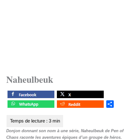
Naheulbeuk
S
h
a
r
Donjon donnant son nom à une série, Naheulbeuk de Pen of
e
Chaos raconte les aventures épiques d’un groupe de héros.