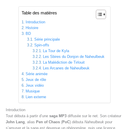
Table des matières
Introduction
Histoire
BD
Série principale
Spin-offs
La Tour de Kyla
Les Sbires du Donjon de Naheulbeuk
La Malédiction de Tirlouit
Les Arcanes de Naheulbeuk
Série animée
Jeux de rôle
Jeux vidéo
Musique
Lien externe
Introduction
Tout débuta à partir d’une
saga MP3
diffusée sur le net. Son créateur
John Lang
, alias
Pen of Chaos
(
PoC
) débuta
Naheulbeuk
pour
s’amuser et la saga est devenue un phénomène, puis une licence