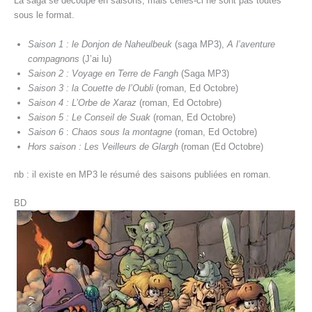
La saga se découpe en saisons, mais celles-ci ne sont pas toutes
sous le format.
Saison 1 : le Donjon de Naheulbeuk
(saga MP3),
A l’aventure
compagnons
(J’ai lu)
Saison 2 : Voyage en Terre de Fangh
(Saga MP3)
Saison 3 : la Couette de l’Oubli
(roman, Ed Octobre)
Saison 4 : L’Orbe de Xaraz
(roman, Ed Octobre)
Saison 5 : Le Conseil de Suak
(roman, Ed Octobre)
Saison 6
:
Chaos sous la montagne
(roman, Ed Octobre)
Hors saison : Les Veilleurs de Glargh
(roman (Ed Octobre)
nb : il existe en MP3 le résumé des saisons publiées en roman.
BD