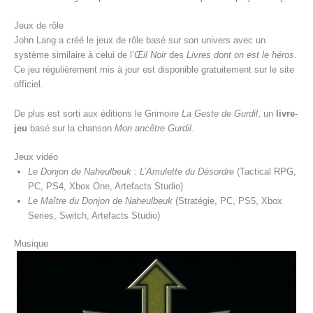
Jeux de rôle
John Lang a créé le jeux de rôle basé sur son univers avec un
système similaire à celui de l’
Œil Noir
des
Livres dont on est le héros
.
Ce jeu régulièrement mis à jour est disponible gratuitement sur le site
officiel.
De plus est sorti aux éditions le Grimoire
La Geste de Gurdil
, un
livre-
jeu
basé sur la chanson
Mon ancêtre Gurdil
.
Jeux vidéo
Le Donjon de Naheulbeuk : L’Amulette du Désordre
(Tactical RPG,
PC, PS4, Xbox One, Artefacts Studio)
Le Maître du Donjon de Naheulbeuk
(Stratégie, PC, PS5, Xbox
Series, Switch, Artefacts Studio)
Musique