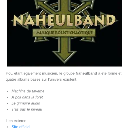
PoC étant également musicien, le groupe
Naheulband
a été formé et
quatre albums basés sur l’univers existent.
Machins de taverne
A poil dans la forêt
Le grimoire audio
T’as pas le niveau
Lien externe
Site officiel