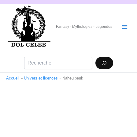
Aller
au
contenu
Fantasy - Mythologies - Légendes
Rechercher
Accueil
»
Univers et licences
»
Naheulbeuk