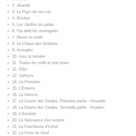
2.
Akanah
3.
Le Pays de non-vie
4.
Brisken
5.
Les Jardins du palais
6.
Par-delà les montagnes
7.
Revoir le soleil
8.
Le Chœur des ténèbres
9.
Aveugles
10.
Vers la lumière
11.
Toutes les mille et une lunes
12.
Ellys
13.
Salmyre
14.
La Première
15.
L’Ennemi
16.
La Déesse
17.
La Guerre des Sardes, Première partie : Amarelle
18.
La Guerre des Sardes, Seconde partie : Arsalam
19.
L’Antidote
20.
La Naissance d’un empire
21.
La Faucheuse d’Ishtar
22.
La Porte du Nord