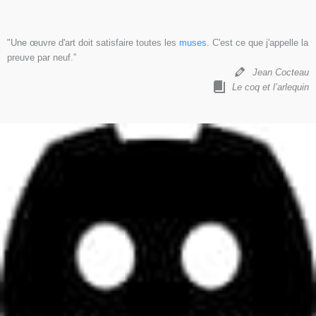
"Une œuvre d'art doit satisfaire toutes les
muses
. C'est ce que j'appelle la
preuve par neuf.”
Jean Cocteau
Le coq et l’arlequin