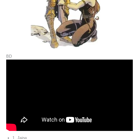
BD
1.
Jaina