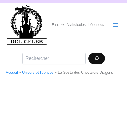
Aller
au
contenu
Fantasy - Mythologies - Légendes
Rechercher
Accueil
»
Univers et licences
»
La Geste des Chevaliers Dragons