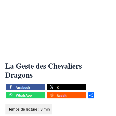
La Geste des Chevaliers
Dragons
S
h
a
r