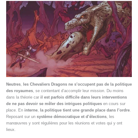
Neutres
,
les Chevaliers Dragons ne s’occupent pas de la politique
des royaumes
, se contentant d’accomplir leur mission. Du moins
dans la théorie car
il est parfois difficile dans leurs interventions
de ne pas devoir se mêler des intrigues politiques
en cours sur
place. En
interne
,
la politique tient une grande place dans l’ordre
.
Reposant sur un
système démocratique et d’élections
, les
manœuvres y sont régulières pour les réunions et votes qui y ont
lieux.