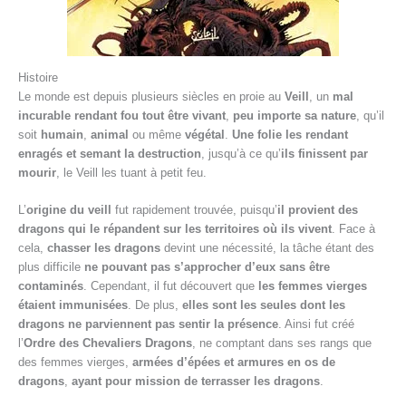
Histoire
Le monde est depuis plusieurs siècles en proie au
Veill
, un
mal
incurable rendant fou tout être vivant
,
peu importe sa nature
, qu’il
soit
humain
,
animal
ou même
végétal
.
Une folie les rendant
enragés et semant la destruction
, jusqu’à ce qu’
ils finissent par
mourir
, le Veill les tuant à petit feu.
L’
origine du veill
fut rapidement trouvée, puisqu’
il provient des
dragons qui le répandent sur les territoires où ils vivent
. Face à
cela,
chasser les dragons
devint une nécessité, la tâche étant des
plus difficile
ne pouvant pas s’approcher d’eux sans être
contaminés
. Cependant, il fut découvert que
les femmes vierges
étaient immunisées
. De plus,
elles sont les seules dont les
dragons ne parviennent pas sentir la présence
. Ainsi fut créé
l’
Ordre des Chevaliers Dragons
, ne comptant dans ses rangs que
des femmes vierges,
armées d’épées et armures en os de
dragons
,
ayant pour mission de terrasser les dragons
.