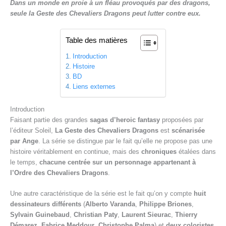
Dans un monde en proie à un fléau provoqués par des dragons,
e
seule la Geste des Chevaliers Dragons peut lutter contre eux.
Table des matières
Introduction
Histoire
BD
Liens externes
Introduction
Faisant partie des grandes
sagas d’heroic fantasy
proposées par
l’éditeur Soleil,
La Geste des Chevaliers Dragons
est
scénarisée
par Ange
. La série se distingue par le fait qu’elle ne propose pas une
histoire véritablement en continue, mais des
chroniques
étalées dans
le temps,
chacune centrée sur un personnage appartenant à
l’Ordre des Chevaliers Dragons
.
Une autre caractéristique de la série est le fait qu’on y compte
huit
dessinateurs différents
(
Alberto Varanda
,
Philippe Briones
,
Sylvain Guinebaud
,
Christian Paty
,
Laurent Sieurac
,
Thierry
Démarez
,
Fabrice Meddour
,
Christophe Palma
) et
deux coloristes