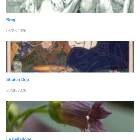
Bragi
03/07/2026
Shuten Dōji
26/06/2026
La belladone