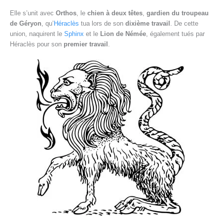
Elle s’unit avec
Orthos
, le
chien à deux têtes
,
gardien du troupeau
de Géryon
, qu’
Héraclès
tua lors de son
dixième travail
. De cette
union, naquirent le
Sphinx
et le
Lion de Némée
, également tués par
Héraclès pour son
premier travail
.