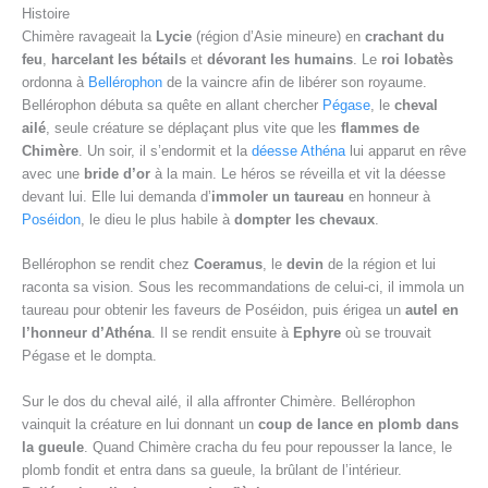
Histoire
Chimère ravageait la
Lycie
(région d’Asie mineure) en
crachant du
feu
,
harcelant les bétails
et
dévorant les humains
. Le
roi Iobatès
ordonna à
Bellérophon
de la vaincre afin de libérer son royaume.
Bellérophon débuta sa quête en allant chercher
Pégase
, le
cheval
ailé
, seule créature se déplaçant plus vite que les
flammes de
Chimère
. Un soir, il s’endormit et la
déesse Athéna
lui apparut en rêve
avec une
bride d’or
à la main. Le héros se réveilla et vit la déesse
devant lui. Elle lui demanda d’
immoler un taureau
en honneur à
Poséidon
, le dieu le plus habile à
dompter les chevaux
.
Bellérophon se rendit chez
Coeramus
, le
devin
de la région et lui
raconta sa vision. Sous les recommandations de celui-ci, il immola un
taureau pour obtenir les faveurs de Poséidon, puis érigea un
autel en
l’honneur d’Athéna
. Il se rendit ensuite à
Ephyre
où se trouvait
Pégase et le dompta.
Sur le dos du cheval ailé, il alla affronter Chimère. Bellérophon
vainquit la créature en lui donnant un
coup de lance en plomb dans
la gueule
. Quand Chimère cracha du feu pour repousser la lance, le
plomb fondit et entra dans sa gueule, la brûlant de l’intérieur.