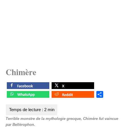
Chimère
S
h
a
r
Terrible monstre de la mythologie grecque, Chimère fut vaincue
e
par Bellérophon.