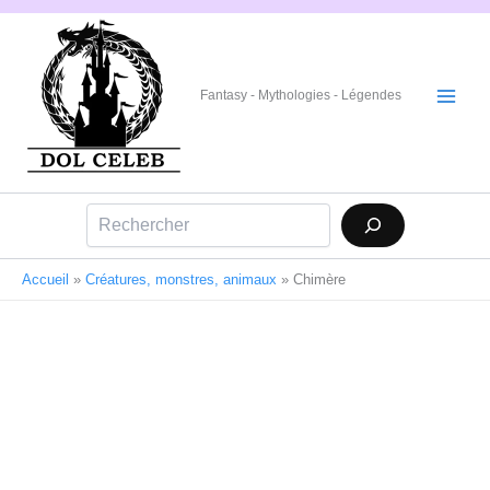
Aller
au
contenu
Fantasy - Mythologies - Légendes
Rechercher
Accueil
»
Créatures, monstres, animaux
»
Chimère