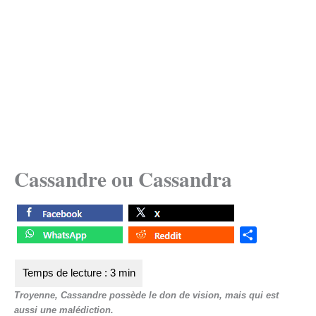
Cassandre ou Cassandra
S
h
a
r
Troyenne, Cassandre possède le don de vision, mais qui est
e
aussi une malédiction.