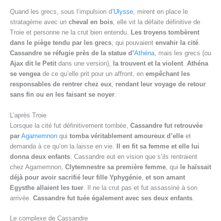
Quand les grecs, sous l’impulsion d’
Ulysse
, mirent en place le
stratagème avec un
cheval en bois
, elle vit la défaite définitive de
Troie et personne ne la crut bien entendu.
Les troyens tombèrent
dans le piège tendu par les grecs
, qui pouvaient
envahir la cité
.
Cassandre se réfugie près de la statue d’
Athéna
, mais les grecs (ou
Ajax dit le Petit
dans une version),
la trouvent et la violent
.
Athéna
se vengea
de ce qu’elle prit pour un affront, en
empêchant les
responsables de rentrer chez eux
,
rendant leur voyage de retour
sans fin ou en les faisant se noyer
.
L’après Troie
Lorsque la cité fut définitivement tombée,
Cassandre fut retrouvée
par
Agamemnon
qui
tomba véritablement amoureux d’elle
et
demanda à ce qu’on la laisse en vie.
Il en fit sa femme et elle lui
donna deux enfants
. Cassandre eut en vision que s’ils rentraient
chez Agamemnon,
Clytemnestre sa première femme
, qui
le haïssait
déjà pour avoir sacrifié leur fille Yphygénie
,
et son amant
Egysthe allaient les tuer
. Il ne la crut pas et fut assassiné à son
arrivée.
Cassandre fut tuée également avec ses deux enfants
.
Le complexe de Cassandre