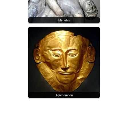
Ménélas
Agamemnon