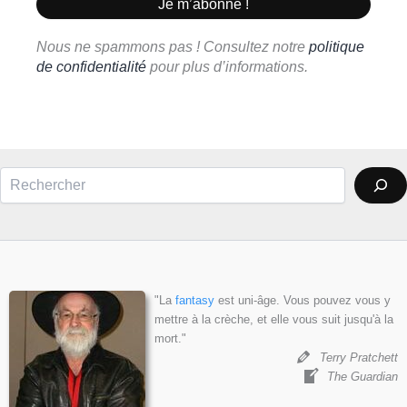
Nous ne spammons pas ! Consultez notre
politique
de confidentialité
pour plus d’informations.
Rechercher
"La
fantasy
est uni-âge. Vous pouvez vous y
mettre à la crèche, et elle vous suit jusqu'à la
mort."
Terry Pratchett
The Guardian