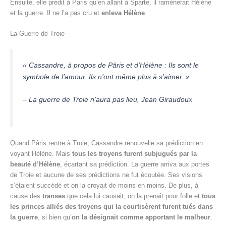
Ensuite, elle prédit à Paris qu’en allant à Sparte, il ramènerait Hélène
et la guerre. Il ne l’a pas cru et
enleva Hélène
.
La Guerre de Troie
« Cassandre, à propos de Pâris et d’Hélène : Ils sont le
symbole de l’amour. Ils n’ont même plus à s’aimer. »
– La guerre de Troie n’aura pas lieu, Jean Giraudoux
Quand Pâris rentre à Troie, Cassandre renouvelle sa prédiction en
voyant Hélène. Mais
tous les troyens furent subjugués par la
beauté d’Hélène
, écartant sa prédiction. La guerre arriva aux portes
de Troie et aucune de ses prédictions ne fut écoutée. Ses visions
s’étaient succédé et on la croyait de moins en moins. De plus, à
cause des
transes
que cela lui causait, on la prenait pour folle et
tous
les princes alliés des troyens qui la courtisèrent furent tués dans
la guerre
, si bien qu’
on la désignait comme apportant le malheur
.