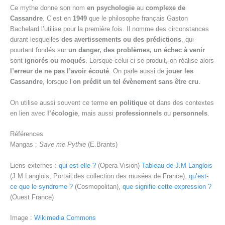
Ce mythe donne son nom
en psychologie
au
complexe de
Cassandre
. C’est en
1949
que le philosophe français Gaston
Bachelard l’utilise pour la première fois. Il nomme des circonstances
durant lesquelles
des avertissements ou des prédictions
, qui
pourtant fondés sur
un danger, des problèmes, un échec à venir
sont
ignorés ou moqués
. Lorsque celui-ci se produit, on réalise alors
l’erreur de ne pas l’avoir écouté
. On parle aussi de
jouer les
Cassandre
, lorsque l’
on prédit un tel évènement sans être cru
.
On utilise aussi souvent ce terme
en politique
et dans des contextes
en lien avec
l’écologie
, mais aussi
professionnels
ou
personnels
.
Références
Mangas :
Save me Pythie
(E.Brants)
Liens externes :
qui est-elle ?
(Opera Vision)
Tableau de J.M Langlois
(J.M Langlois, Portail des collection des musées de France),
qu’est-
ce que le syndrome ?
(Cosmopolitan),
que signifie cette expression ?
(Ouest France)
Image :
Wikimedia Commons