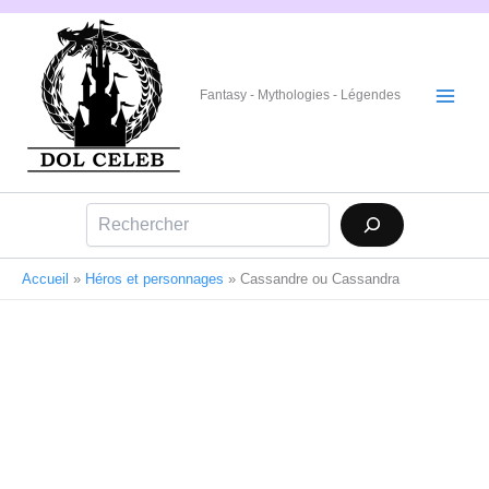
Aller
au
contenu
Fantasy - Mythologies - Légendes
Rechercher
Accueil
»
Héros et personnages
»
Cassandre ou Cassandra