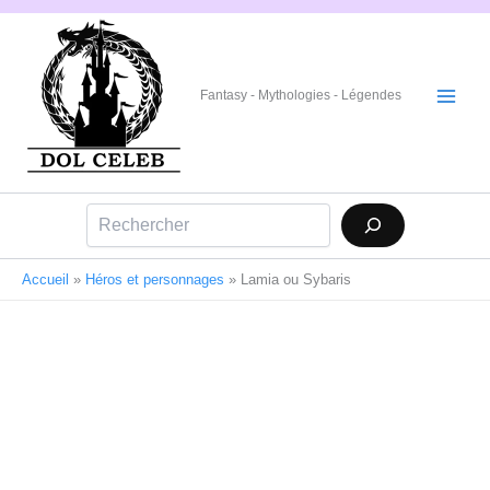
Aller
au
contenu
Fantasy - Mythologies - Légendes
Rechercher
Accueil
»
Héros et personnages
»
Lamia ou Sybaris