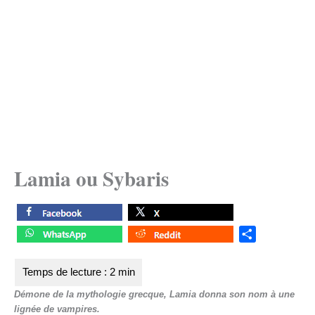
Lamia ou Sybaris
S
h
a
r
Démone de la mythologie grecque, Lamia donna son nom à une
e
lignée de vampires.