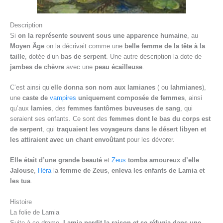
Description
Si
on la représente souvent sous une apparence humaine
, au
Moyen Âge
on la décrivait comme une
belle femme de la tête à la
taille
, dotée d’un
bas de serpent
. Une autre description la dote de
jambes de chèvre
avec une
peau écailleuse
.
C’est ainsi qu’
elle donna son nom aux lamianes
( ou
lahmianes
),
une
caste de
vampires
uniquement composée de femmes
, ainsi
qu’aux
lamies
, des
femmes fantômes buveuses de sang
, qui
seraient ses enfants. Ce sont des
femmes dont le bas du corps est
de serpent
, qui
traquaient les voyageurs dans le désert libyen et
les attiraient avec un chant envoûtant
pour les dévorer.
Elle était d’une grande beauté
et
Zeus
tomba amoureux d’elle
.
Jalouse
,
Héra
la
femme de Zeus
,
enleva les enfants de Lamia et
les tua
.
Histoire
La folie de Lamia
Suite à ce drame,
Lamia perdit la raison et se réfugia dans une