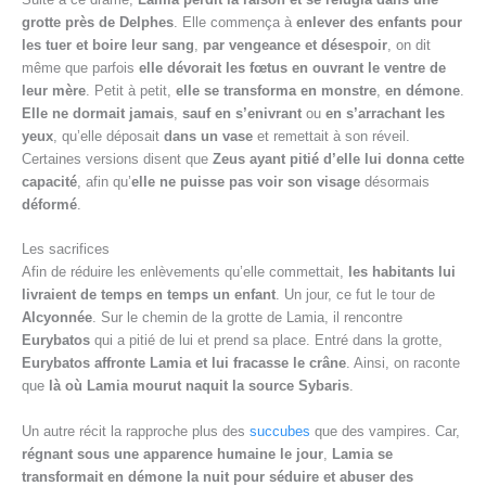
grotte près de Delphes
. Elle commença à
enlever des enfants pour
les tuer et boire leur sang
,
par vengeance et désespoir
, on dit
même que parfois
elle dévorait les fœtus en ouvrant le ventre de
leur mère
. Petit à petit,
elle se transforma en monstre
,
en démone
.
Elle ne dormait jamais
,
sauf en s’enivrant
ou
en s’arrachant les
yeux
, qu’elle déposait
dans un vase
et remettait à son réveil.
Certaines versions disent que
Zeus ayant pitié d’elle lui donna cette
capacité
, afin qu’
elle ne puisse pas voir son visage
désormais
déformé
.
Les sacrifices
Afin de réduire les enlèvements qu’elle commettait,
les habitants lui
livraient de temps en temps un enfant
. Un jour, ce fut le tour de
Alcyonnée
. Sur le chemin de la grotte de Lamia, il rencontre
Eurybatos
qui a pitié de lui et prend sa place. Entré dans la grotte,
Eurybatos affronte Lamia et lui fracasse le crâne
. Ainsi, on raconte
que
là où Lamia mourut naquit la source Sybaris
.
Un autre récit la rapproche plus des
succubes
que des vampires. Car,
régnant sous une apparence humaine le jour
,
Lamia se
transformait en démone la nuit pour séduire et abuser des