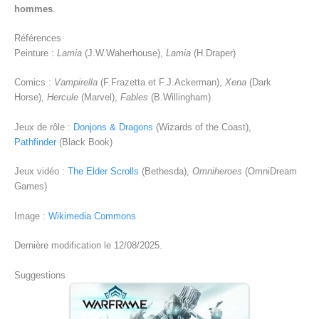
hommes
.
Références
Peinture :
Lamia
(J.W.Waherhouse),
Lamia
(H.Draper)
Comics :
Vampirella
(F.Frazetta et F.J.Ackerman),
Xena
(Dark
Horse),
Hercule
(Marvel),
Fables
(B.Willingham)
Jeux de rôle :
Donjons & Dragons
(Wizards of the Coast),
Pathfinder
(Black Book)
Jeux vidéo :
The Elder Scrolls
(Bethesda),
Omniheroes
(OmniDream
Games)
Image :
Wikimedia Commons
Dernière modification le 12/08/2025.
Suggestions