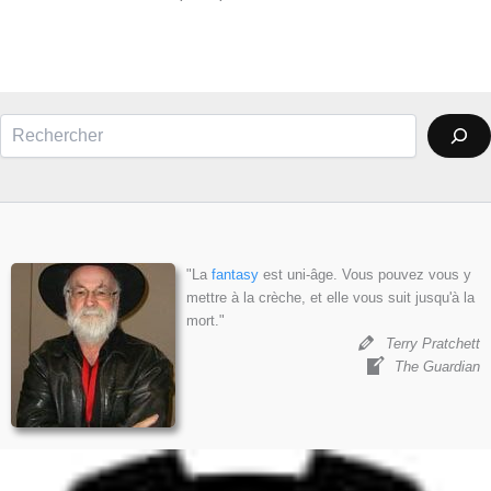
Rechercher
"La
fantasy
est uni-âge. Vous pouvez vous y
mettre à la crèche, et elle vous suit jusqu'à la
mort."
Terry Pratchett
The Guardian