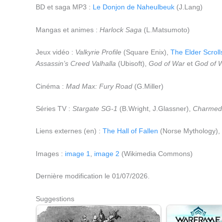
BD et saga MP3 :
Le Donjon de Naheulbeuk
(J.Lang)
Mangas et animes :
Harlock Saga
(L.Matsumoto)
Jeux vidéo :
Valkyrie Profile
(Square Enix),
The Elder Scroll
Assassin’s Creed Valhalla
(Ubisoft),
God of War
et
God of 
Cinéma :
Mad Max: Fury Road
(G.Miller)
Séries TV :
Stargate SG-1
(B.Wright, J.Glassner),
Charmed
Liens externes (en) :
The Hall of Fallen
(Norse Mythology),
Images :
image 1
,
image 2
(Wikimedia Commons)
Dernière modification le 01/07/2026.
Suggestions