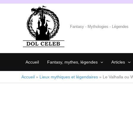
Aller
au
contenu
Fantasy - Mythologies - Légendes
Accueil
Fantasy, mythes, légendes
Articles
Accueil
»
Lieux mythiques et légendaires
»
Le Valhalla ou W