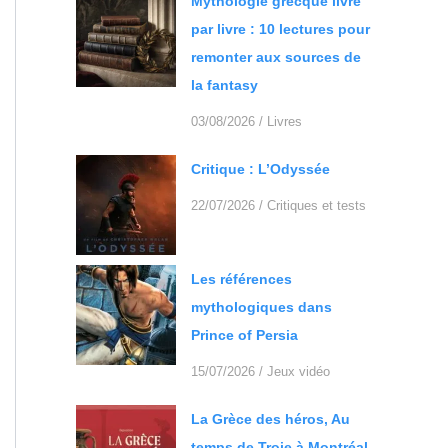
Mythologie grecque livre
par livre : 10 lectures pour
remonter aux sources de
la fantasy
03/08/2026
/
Livres
Critique : L’Odyssée
22/07/2026
/
Critiques et tests
Les références
mythologiques dans
Prince of Persia
15/07/2026
/
Jeux vidéo
La Grèce des héros, Au
temps de Troie à Montréal