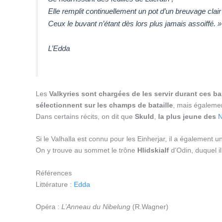
Elle remplit continuellement un pot d’un breuvage clair 
Ceux le buvant n’étant dès lors plus jamais assoiffé. »
L’Edda
Les
Valkyries sont chargées de les servir durant ces b
sélectionnent sur les champs de bataille
, mais égalem
Dans certains récits, on dit que
Skuld
,
la plus jeune des
N
Si le Valhalla est connu pour les Einherjar, il a également 
On y trouve au sommet le trône
Hlidskialf
d’Odin, duquel il 
Références
Littérature :
Edda
Opéra :
L’Anneau du Nibelung
(R.Wagner)