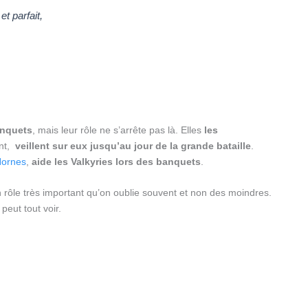
et parfait,
anquets
, mais leur rôle ne s’arrête pas là. Elles
les
ent,
veillent sur eux jusqu’au jour de la grande bataille
.
ornes
,
aide les Valkyries lors des banquets
.
un rôle très important qu’on oublie souvent et non des moindres.
peut tout voir.