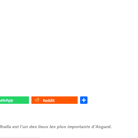
S
h
a
r
alhalla est l’un des lieux les plus importants d’Asgard.
e