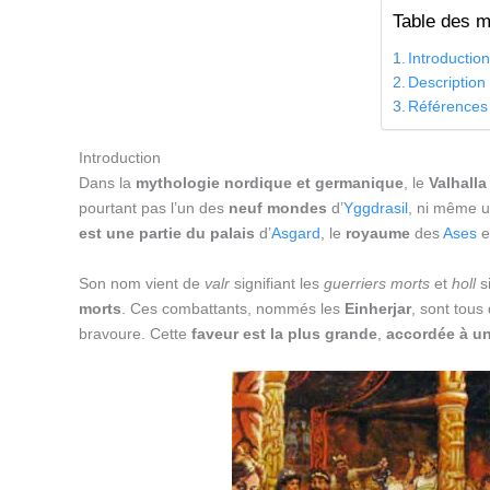
Table des m
Introductio
Description
Références
Introduction
Dans la
mythologie nordique et germanique
, le
Valhalla
pourtant pas l’un des
neuf mondes
d’
Yggdrasil
, ni même u
est une partie du palais
d’
Asgard
, le
royaume
des
Ases
e
Son nom vient de
valr
signifiant les
guerriers morts
et
holl
si
morts
. Ces combattants, nommés les
Einherjar
, sont tous
bravoure. Cette
faveur est la plus grande
,
accordée à un