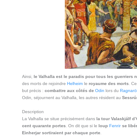
Ainsi,
le Valhalla est le paradis pour tous les guerriers
des morts de rejoindre
Helheim
le
royaume des morts
. Ce
but précis :
combattre aux côtés de
Odin
lors du
Ragnarö
Odin, séjournent au Valhalla, les autres résident au
Sessrú
Description
La Valhalla se situe précisément dans
la tour Valaskjálf d
cent quarante portes
. On dit que si le
loup
Fenrir
se libé
Einherjar sortiraient par chaque porte
.