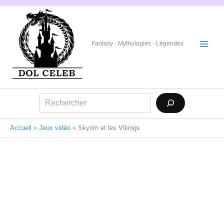
Aller
au
contenu
Fantasy - Mythologies - Légendes
Rechercher
Accueil
»
Jeux vidéo
»
Skyrim et les Vikings