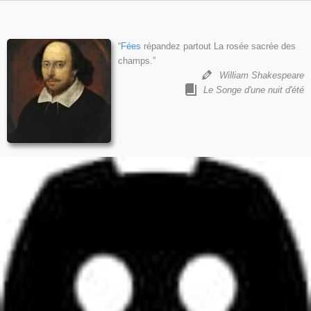
“
Fées
répandez partout La rosée sacrée des
champs.”
William Shakespeare
Le Songe d'une nuit d'été