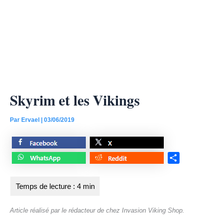
Skyrim et les Vikings
Par
Ervael
|
03/06/2019
S
h
a
r
e
Article réalisé par le rédacteur de chez Invasion Viking Shop.