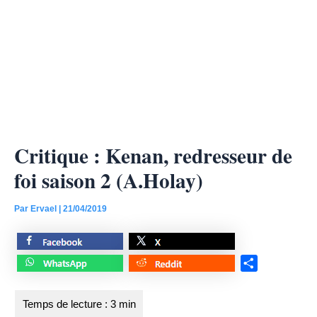
Critique : Kenan, redresseur de
foi saison 2 (A.Holay)
Par
Ervael
|
21/04/2019
S
h
a
r