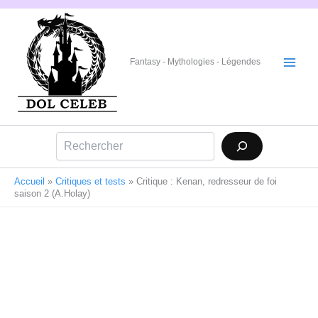
Aller
au
contenu
Fantasy - Mythologies - Légendes
Rechercher
Accueil
»
Critiques et tests
»
Critique : Kenan, redresseur de foi
saison 2 (A.Holay)