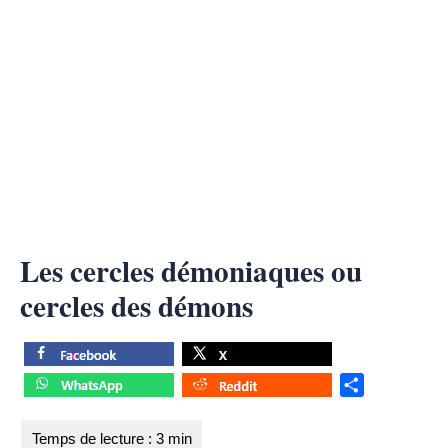
Les cercles démoniaques ou
cercles des démons
S
h
a