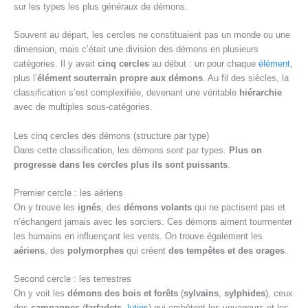
sur les types les plus généraux de démons.
Souvent au départ, les cercles ne constituaient pas un monde ou une
dimension, mais c’était une division des démons en plusieurs
catégories. Il y avait
cinq cercles
au début : un pour chaque
élément
,
plus l’
élément souterrain propre aux démons
. Au fil des siècles, la
classification s’est complexifiée, devenant une véritable
hiérarchie
avec de multiples sous-catégories.
Les cinq cercles des démons (structure par type)
Dans cette classification, les démons sont par types.
Plus on
progresse dans les cercles plus ils sont puissants
.
Premier cercle : les aériens
On y trouve les
ignés
, des
démons volants
qui ne pactisent pas et
n’échangent jamais avec les sorciers. Ces démons aiment tourmenter
les humains en influençant les vents. On trouve également les
aériens
, des
polymorphes
qui créent
des tempêtes et des orages
.
Second cercle : les terrestres
On y voit les
démons des bois et forêts
(
sylvains
,
sylphides
), ceux
des
campagnes
(
farfadets
,
lutins
) qui embêtent les voyageurs et les