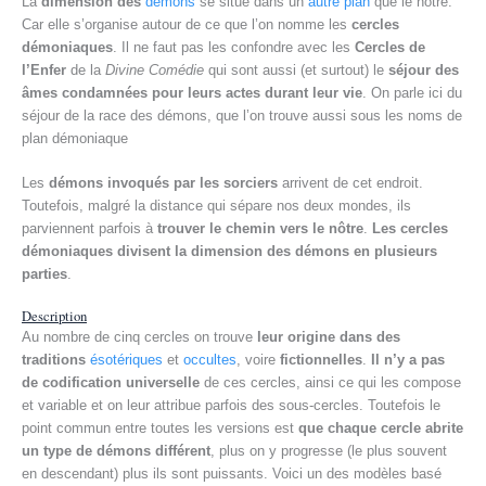
La
dimension des
démons
se situe dans un
autre plan
que le nôtre.
Car elle s’organise autour de ce que l’on nomme les
cercles
démoniaques
. Il ne faut pas les confondre avec les
Cercles de
l’Enfer
de la
Divine Comédie
qui sont aussi (et surtout) le
séjour des
âmes condamnées pour leurs actes durant leur vie
. On parle ici du
séjour de la race des démons, que l’on trouve aussi sous les noms de
plan démoniaque
Les
démons invoqués par les sorciers
arrivent de cet endroit.
Toutefois, malgré la distance qui sépare nos deux mondes, ils
parviennent parfois à
trouver le chemin vers le nôtre
.
Les cercles
démoniaques divisent la dimension des démons en plusieurs
parties
.
Description
Au nombre de cinq cercles on trouve
leur origine dans des
traditions
ésotériques
et
occultes
, voire
fictionnelles
.
Il n’y a pas
de codification universelle
de ces cercles, ainsi ce qui les compose
et variable et on leur attribue parfois des sous-cercles. Toutefois le
point commun entre toutes les versions est
que chaque cercle abrite
un type de démons différent
, plus on y progresse (le plus souvent
en descendant) plus ils sont puissants. Voici un des modèles basé