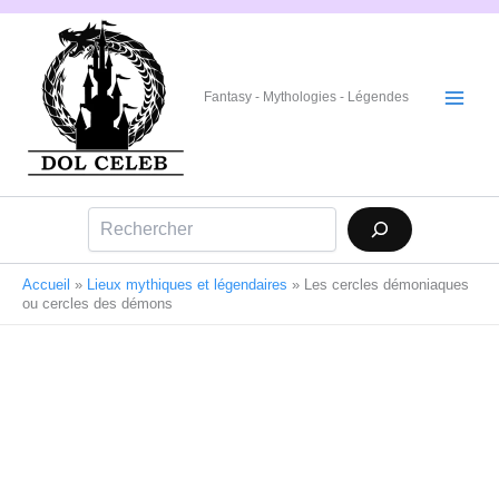
Aller
au
contenu
Fantasy - Mythologies - Légendes
Rechercher
Accueil
»
Lieux mythiques et légendaires
»
Les cercles démoniaques
ou cercles des démons