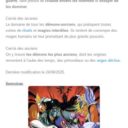
guerre
, faire preuve de
cruauté envers les hommes
et
essayer de
les dominer
.
Cercle des arcanes
Le domaine de tous les
démons-sorciers
, qui pratiquent toutes
sortes de
rituels
et
magies interdites
. Ils tentent de corrompre des
mages humains en leur promettant de plus grands pouvoirs.
Cercle des anciens
On y trouve
les démons les plus anciens
, dont les origines
remontent à l’aube des temps, des primordiaux ou des
anges déchus
.
Dernière modification le 24/06/2025.
Suggestions