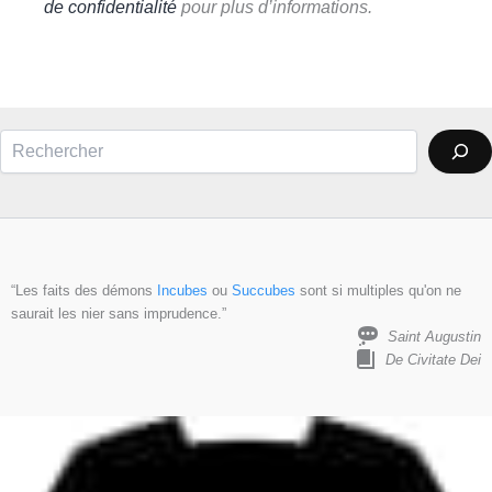
de confidentialité
pour plus d’informations.
Rechercher
“Les faits des démons
Incubes
ou
Succubes
sont si multiples qu'on ne
saurait les nier sans imprudence.”
Saint Augustin
De Civitate Dei