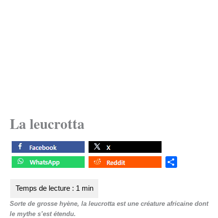
La leucrotta
S
h
a
r
Sorte de grosse hyène, la leucrotta est une créature africaine dont
e
le mythe s’est étendu.