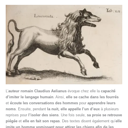
L’
auteur romain Claudius Aelianus
évoque chez elle la
capacité
d’imiter le langage humain
. Ainsi,
elle se cache dans les fourrés
et
écoute les conversations des hommes
pour
apprendre leurs
noms
. Ensuite, pendant
la nuit, elle appelle l’un d’eux
à plusieurs
reprises pour
l’isoler des siens
. Une fois seule,
sa proie se retrouve
piégée
et
elle en fait son repas
. Des textes disent également qu’
elle
imite un homme vomissant pour attirer les chiens afin de les