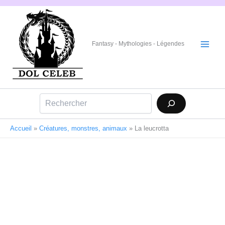
Aller
au
contenu
Fantasy - Mythologies - Légendes
Rechercher
Accueil
»
Créatures, monstres, animaux
»
La leucrotta