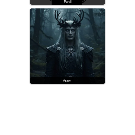
Pwyll
Arawn