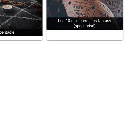
Les 10 meilleurs films fantasy
(sponsorisé)
pentacle