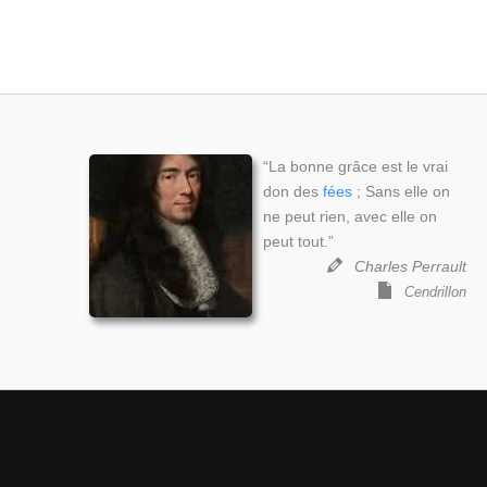
“La bonne grâce est le vrai
don des
fées
; Sans elle on
ne peut rien, avec elle on
peut tout.”
Charles Perrault
Cendrillon