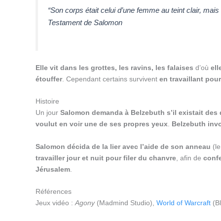
“Son corps était celui d’une femme au teint clair, mais
Testament de Salomon
Elle vit dans les grottes, les ravins, les falaises
d’où
el
étouffer
. Cependant certains survivent
en travaillant pour
Histoire
Un jour
Salomon demanda à Belzebuth s’il existait de
voulut en voir une de ses propres yeux
.
Belzebuth inv
Salomon décida de la lier avec l’aide de son anneau
(l
travailler jour et nuit pour filer du chanvre
, afin de
confe
Jérusalem
.
Références
Jeux vidéo :
Agony
(Madmind Studio),
World of Warcraft
(Bl