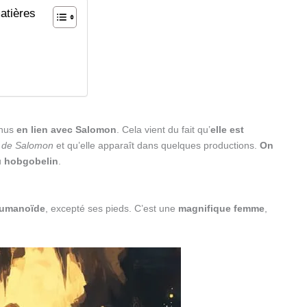
atières
n
nnus
en lien avec Salomon
. Cela vient du fait qu’
elle est
 de Salomon
et qu’elle apparaît dans quelques productions.
On
u
hobgobelin
.
humanoïde
, excepté ses pieds. C’est une
magnifique femme
,