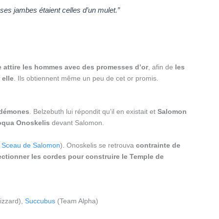
 ses jambes étaient celles d’un mulet.”
le attire les hommes avec des promesses d’or
, afin de
les
 elle
. Ils obtiennent même un peu de cet or promis.
s démones
. Belzebuth lui répondit qu’il en existait et
Salomon
oqua Onoskelis
devant Salomon.
e
Sceau de Salomon
). Onoskelis se retrouva
contrainte de
ctionner les cordes pour construire le Temple de
izzard),
Succubus
(Team Alpha)