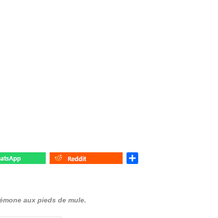
S
h
a
r
démone aux pieds de mule.
e