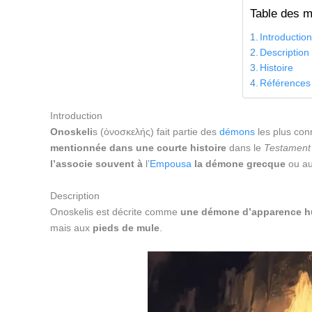
Table des m
Introductio
Description
Histoire
Références
Introduction
Onoskeli
s (ὀνοσκελής) fait partie des
démons
les plus co
mentionnée dans une courte histoire
dans le
Testament
l’associe souvent à
l’
Empousa
la démone grecque
ou a
Description
Onoskelis est décrite comme
une démone d’apparence 
mais aux
pieds de mule
.