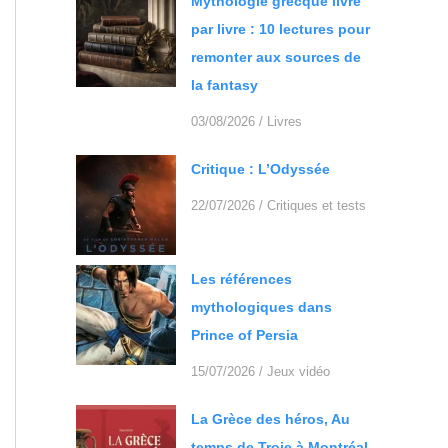
Mythologie grecque livre
par livre : 10 lectures pour
remonter aux sources de
la fantasy
03/08/2026
/
Livres
Critique : L’Odyssée
22/07/2026
/
Critiques et tests
Les références
mythologiques dans
Prince of Persia
15/07/2026
/
Jeux vidéo
La Grèce des héros, Au
temps de Troie à Montréal