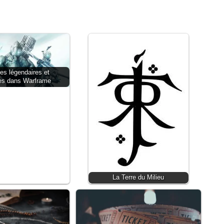
es légendaires et
es dans Warframe
La Terre du Milieu