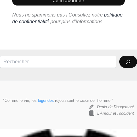
Nous ne spammons pas ! Consultez notre
politique
de confidentialité
pour plus d’informations.
Rechercher
"Comme le vin, les
légendes
réjouissent le cœur de l'homme.”
Denis de Rougemont
L'Amour et l'occident