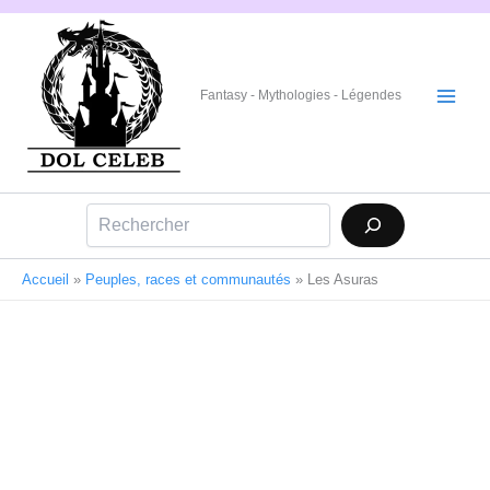
Aller
au
contenu
Fantasy - Mythologies - Légendes
Rechercher
Accueil
»
Peuples, races et communautés
»
Les Asuras