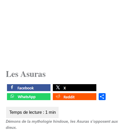
Les Asuras
S
h
a
r
Démons de la mythologie hindoue, les Asuras s’opposent aux
e
dieux.