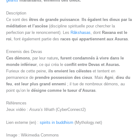
géants
malfaisants
,
ennemis des dieux.
Description
Ce sont des
êtres de grande puissance
.
Ils
égalent les dieux par la
méditation et l’ascèse
(discipline spirituelle pour chercher la
perfection par le renoncement). Les
Râkshasas
, dont
Ravana est le
roi
, font également partie des
races qui appartiennent aux Asuras
.
Ennemis des Devas
Ces démons
, par leur nature
, furent condamnés à vivre dans le
monde inférieur
, ce qui créa le
conflit entre Devas et Asuras.
Furieux de cette peine,
ils envient les célestes
et tentent en
permanence de
prendre possession des cieux
. Mais
Agni
,
dieu du
feu
,
est leur plus grand ennemi
; il tue de nombreux démons, au
point qu’on le
désigne comme le tueur d’Asuras
.
Références
Jeux vidéo :
Asura’s Wrath
(CyberConnect2)
Lien externe (en) :
spirits in buddhism
(Mythology.net)
Image : Wikimedia Commons